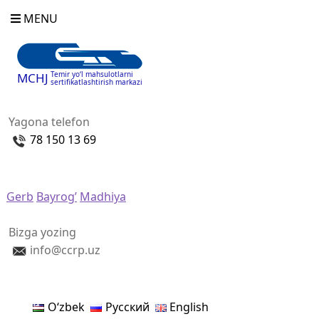
MENU
Temir yo‘l mahsulotlarni
MCHJ
sertifikatlashtirish markazi
Yagona telefon
78 150 13 69
Gerb
Bayrog’
Madhiya
Bizga yozing
info@ccrp.uz
Oʻzbek
Русский
English