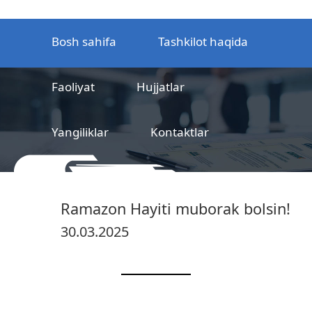
Bosh sahifa
Tashkilot haqida
Faoliyat
Hujjatlar
Yangiliklar
Kontaktlar
MCHJ
Temir yo‘l mahsulotlarni
Ramazon Hayiti muborak bolsin!
sertifikatlashtirish markazi
30.03.2025