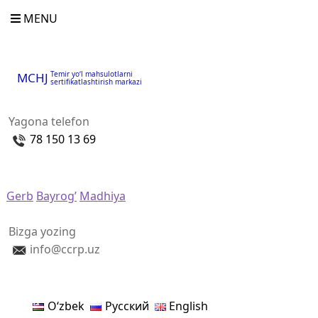
MENU
Temir yo‘l mahsulotlarni
MCHJ
sertifikatlashtirish markazi
Yagona telefon
78 150 13 69
Gerb
Bayrog’
Madhiya
Bizga yozing
info@ccrp.uz
Oʻzbek
Русский
English