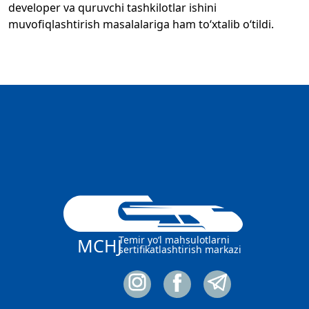
developer va quruvchi tashkilotlar ishini
muvofiqlashtirish masalalariga ham to‘xtalib o‘tildi.
Temir yo‘l mahsulotlarni
MCHJ
sertifikatlashtirish markazi