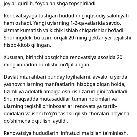
joylar qurilib, foydalanishga topshiriladi.
Renovatsiyaga tushgan hududning iqtisodiy salohiyati
ham oshadi. Yangi uylarning 1-2-qavatlarida savdo,
xizmat kursatish va kichik ishlab chiqarishlar bo‘ladi.
Shuningdek, bu tizim orqali 20 ming gektar yer tejalishi
hisob-kitob qilingan.
Xususan, birinchi bosqichda renovatsiya asosida 20
ming xonadon qurilishi mo‘ljallangan.
Davlatimiz rahbari bunday loyihalarni, avvalo, u yerda
yashovchilarning manfaatlarini hisobga olgan holda,
tizimli va adolatli amalga oshirish zarurligini ta’kidladi.
Shu maqsadda mutasaddilar, tuman hokimlari va
ularning tegishli o‘rinbosarlari renovatsiya tartib-
qoidalari va ishni to‘g‘ri tashkil qilish choralari bo‘yicha
qo‘shimcha o‘qitilishi aytildi.
Renovatsiya hududlarini infratuzilma bilan ta’minlash,