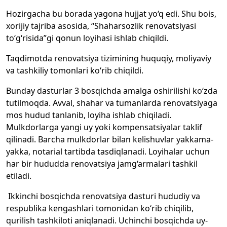
Hozirgacha bu borada yagona hujjat yo‘q edi. Shu bois,
xorijiy tajriba asosida, “Shaharsozlik renovatsiyasi
to‘g‘risida”gi qonun loyihasi ishlab chiqildi.
Taqdimotda renovatsiya tizimining huquqiy, moliyaviy
va tashkiliy tomonlari ko‘rib chiqildi.
Bunday dasturlar 3 bosqichda amalga oshirilishi ko‘zda
tutilmoqda. Avval, shahar va tumanlarda renovatsiyaga
mos hudud tanlanib, loyiha ishlab chiqiladi.
Mulkdorlarga yangi uy yoki kompensatsiyalar taklif
qilinadi. Barcha mulkdorlar bilan kelishuvlar yakkama-
yakka, notarial tartibda tasdiqlanadi. Loyihalar uchun
har bir hududda renovatsiya jamg‘armalari tashkil
etiladi.
Ikkinchi bosqichda renovatsiya dasturi hududiy va
respublika kengashlari tomonidan ko‘rib chiqilib,
qurilish tashkiloti aniqlanadi. Uchinchi bosqichda uy-