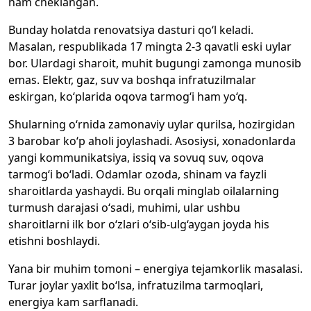
ham cheklangan.
Bunday holatda renovatsiya dasturi qo‘l keladi.
Masalan, respublikada 17 mingta 2-3 qavatli eski uylar
bor. Ulardagi sharoit, muhit bugungi zamonga munosib
emas. Elektr, gaz, suv va boshqa infratuzilmalar
eskirgan, ko‘plarida oqova tarmog‘i ham yo‘q.
Shularning o‘rnida zamonaviy uylar qurilsa, hozirgidan
3 barobar ko‘p aholi joylashadi. Asosiysi, xonadonlarda
yangi kommunikatsiya, issiq va sovuq suv, oqova
tarmog‘i bo‘ladi. Odamlar ozoda, shinam va fayzli
sharoitlarda yashaydi. Bu orqali minglab oilalarning
turmush darajasi o‘sadi, muhimi, ular ushbu
sharoitlarni ilk bor o‘zlari o‘sib-ulg‘aygan joyda his
etishni boshlaydi.
Yana bir muhim tomoni – energiya tejamkorlik masalasi.
Turar joylar yaxlit bo‘lsa, infratuzilma tarmoqlari,
energiya kam sarflanadi.