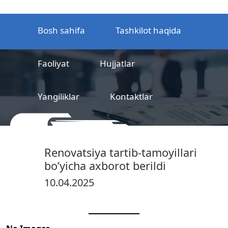
Bosh sahifa
Tashkilot haqida
Faoliyat
Hujjatlar
Yangiliklar
Kontaktlar
MCHJ
Temir yo‘l mahsulotlarni
Renovatsiya tartib-tamoyillari
sertifikatlashtirish markazi
bo‘yicha axborot berildi
10.04.2025