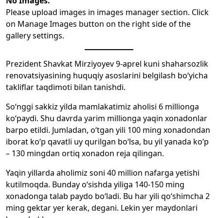
No Images.
Please upload images in images manager section. Click
on Manage Images button on the right side of the
gallery settings.
Prezident Shavkat Mirziyoyev 9-aprel kuni shaharsozlik
renovatsiyasining huquqiy asoslarini belgilash bo‘yicha
takliflar taqdimoti bilan tanishdi.
So‘nggi sakkiz yilda mamlakatimiz aholisi 6 millionga
ko‘paydi. Shu davrda yarim millionga yaqin xonadonlar
barpo etildi. Jumladan, o‘tgan yili 100 ming xonadondan
iborat ko‘p qavatli uy qurilgan bo‘lsa, bu yil yanada ko‘p
– 130 mingdan ortiq xonadon reja qilingan.
Yaqin yillarda aholimiz soni 40 million nafarga yetishi
kutilmoqda. Bunday o‘sishda yiliga 140-150 ming
xonadonga talab paydo bo‘ladi. Bu har yili qo‘shimcha 2
ming gektar yer kerak, degani. Lekin yer maydonlari