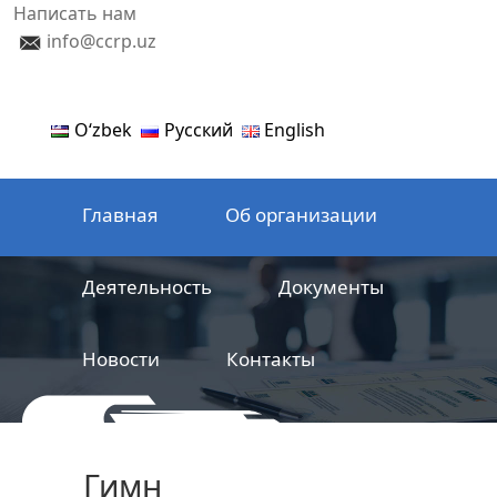
Написать нам
info@ccrp.uz
Oʻzbek
Русский
English
Главная
Об организации
Деятельность
Документы
Новости
Контакты
ООО
Центр сертификации
Гимн
железнодорожной продукции