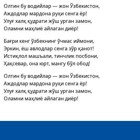
Олтин бу водийлар — жон Ўзбекистон,
Аждодлар мардона руҳи сенга ёр!
Улуғ халқ қудрати жўш урган замон,
Оламни маҳлиё айлаган диёр!
Бағри кенг ўзбекнинг ўчмас иймони,
Эркин, ёш авлодлар сенга зўр қанот!
Истиқлол машъали, тинчлик посбони,
Ҳақсевар, она юрт, мангу бўл обод!
Олтин бу водийлар — жон Ўзбекистон,
Аждодлар мардона руҳи сенга ёр!
Улуғ халқ қудрати жўш урган замон,
Оламни маҳлиё айлаган диёр!