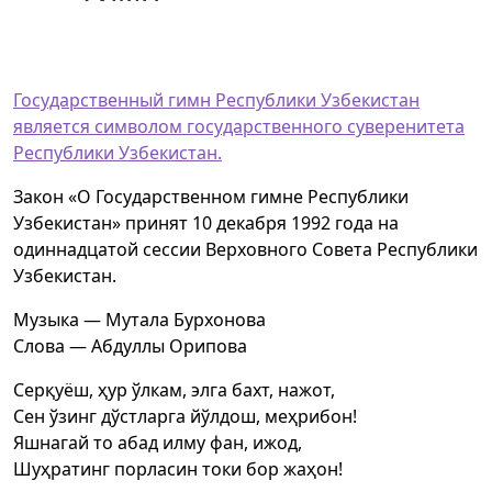
Государственный гимн Республики Узбекистан
является символом государственного суверенитета
Республики Узбекистан.
Закон «О Государственном гимне Республики
Узбекистан» принят 10 декабря 1992 года на
одиннадцатой сессии Верховного Совета Республики
Узбекистан.
Музыка — Мутала Бурхонова
Слова — Абдуллы Орипова
Серқуёш, ҳур ўлкам, элга бахт, нажот,
Сен ўзинг дўстларга йўлдош, меҳрибон!
Яшнагай то абад илму фан, ижод,
Шуҳратинг порласин токи бор жаҳон!