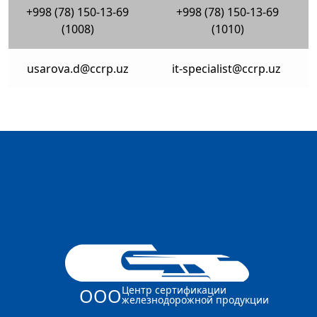
+998 (78) 150-13-69
+998 (78) 150-13-69
(1008)
(1010)
usarova.d@ccrp.uz
it-specialist@ccrp.uz
Центр сертификации
ООО
железнодорожной продукции