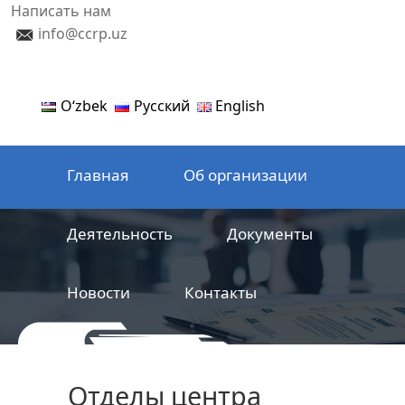
Написать нам
info@ccrp.uz
Oʻzbek
Русский
English
Главная
Об организации
Деятельность
Документы
Новости
Контакты
ООО
Центр сертификации
Отделы центра
железнодорожной продукции