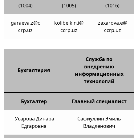
(1004)
(1005)
(1016)
garaeva.z@c
kolibelkin.i@
zaxarova.e@
crp.uz
ccrp.uz
ccrp.uz
Служба по
внедрению
Бухгалтерия
информационных
технологий
Бухгалтер
Главный специалист
Усарова Динара
Сафиуллин Эмиль
Едгаровна
Владленович