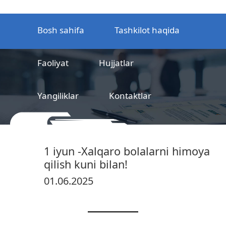
Bosh sahifa
Tashkilot haqida
Faoliyat
Hujjatlar
Yangiliklar
Kontaktlar
MCHJ
Temir yo‘l mahsulotlarni
1 iyun -Xalqaro bolalarni himoya
sertifikatlashtirish markazi
qilish kuni bilan!
01.06.2025