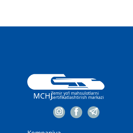
Temir yo‘l mahsulotlarni
MCHJ
sertifikatlashtirish markazi
Kompaniya