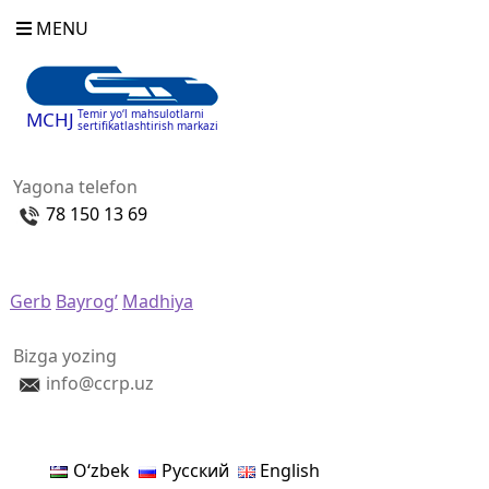
MENU
Temir yo‘l mahsulotlarni
MCHJ
sertifikatlashtirish markazi
Yagona telefon
78 150 13 69
Gerb
Bayrog’
Madhiya
Bizga yozing
info@ccrp.uz
Oʻzbek
Русский
English