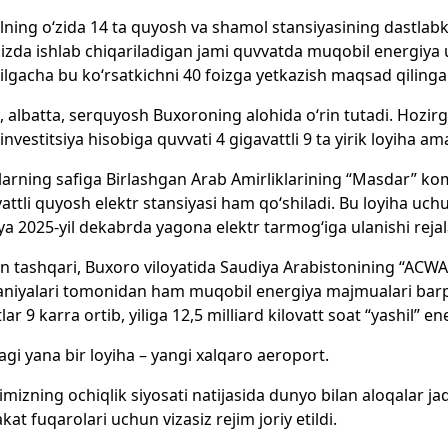
yilning o‘zida 14 ta quyosh va shamol stansiyasining dastlab
izda ishlab chiqariladigan jami quvvatda muqobil energiya
ilgacha bu ko‘rsatkichni 40 foizga yetkazish maqsad qiling
 albatta, serquyosh Buxoroning alohida o‘rin tutadi. Hozirgi
y investitsiya hisobiga quvvati 4 gigavattli 9 ta yirik loyiha 
larning safiga Birlashgan Arab Amirliklarining “Masdar” k
ttli quyosh elektr stansiyasi ham qo‘shiladi. Bu loyiha uch
ya 2025-yil dekabrda yagona elektr tarmog‘iga ulanishi rejal
 tashqari, Buxoro viloyatida Saudiya Arabistonining “ACW
iyalari tomonidan ham muqobil energiya majmualari barpo 
ar 9 karra ortib, yiliga 12,5 milliard kilovatt soat “yashil” en
agi yana bir loyiha – yangi xalqaro aeroport.
imizning ochiqlik siyosati natijasida dunyo bilan aloqalar ja
at fuqarolari uchun vizasiz rejim joriy etildi.