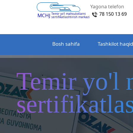
Yagona telefon
78 150 13 69
Temir yo‘l mahsulotlarni
MCHJ
sertifikatlashtirish markazi
Bosh sahifa
Tashkilot haqi
Temir yo'l 
sertifikatl