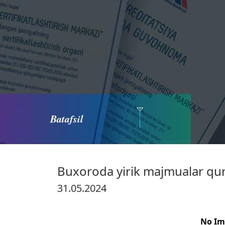
Batafsil
Buxoroda yirik majmualar quri
31.05.2024
No Im