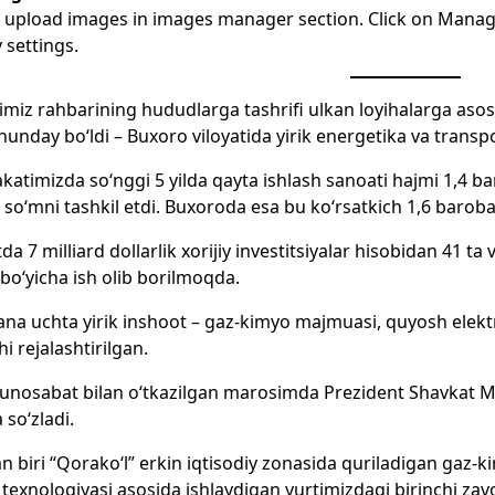
 upload images in images manager section. Click on Manage
y settings.
imiz rahbarining hududlarga tashrifi ulkan loyihalarga asos 
unday bo‘ldi – Buxoro viloyatida yirik energetika va transp
atimizda so‘nggi 5 yilda qayta ishlash sanoati hajmi 1,4 ba
on so‘mni tashkil etdi. Buxoroda esa bu ko‘rsatkich 1,6 baroba
tda 7 milliard dollarlik xorijiy investitsiyalar hisobidan 41 
 bo‘yicha ish olib borilmoqda.
ana uchta yirik inshoot – gaz-kimyo majmuasi, quyosh elekt
hi rejalashtirilgan.
nosabat bilan o‘tkazilgan marosimda Prezident Shavkat Mi
 so‘zladi.
n biri “Qorako‘l” erkin iqtisodiy zonasida quriladigan gaz-
texnologiyasi asosida ishlaydigan yurtimizdagi birinchi zavo