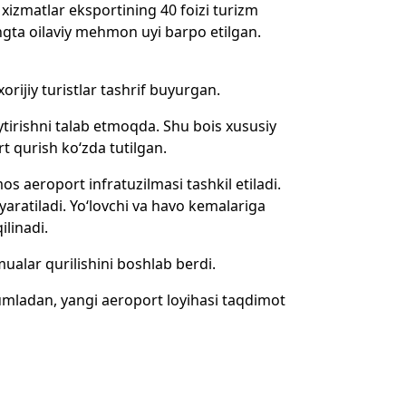
 xizmatlar eksportining 40 foizi turizm
ngta oilaviy mehmon uyi barpo etilgan.
rijiy turistlar tashrif buyurgan.
ytirishni talab etmoqda. Shu bois xususiy
t qurish ko‘zda tutilgan.
os aeroport infratuzilmasi tashkil etiladi.
yaratiladi. Yo‘lovchi va havo kemalariga
ilinadi.
alar qurilishini boshlab berdi.
jumladan, yangi aeroport loyihasi taqdimot