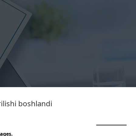
lishi boshlandi
ages.