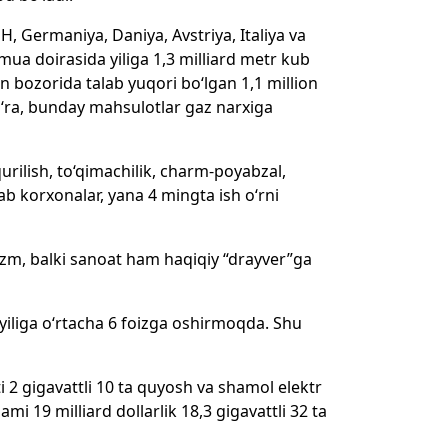
QSH, Germaniya, Daniya, Avstriya, Italiya va
jmua doirasida yiliga 1,3 milliard metr kub
n bozorida talab yuqori bo‘lgan 1,1 million
o‘ra, bunday mahsulotlar gaz narxiga
urilish, to‘qimachilik, charm-poyabzal,
b korxonalar, yana 4 mingta ish o‘rni
rizm, balki sanoat ham haqiqiy “drayver”ga
 yiliga o‘rtacha 6 foizga oshirmoqda. Shu
ati 2 gigavattli 10 ta quyosh va shamol elektr
mi 19 milliard dollarlik 18,3 gigavattli 32 ta