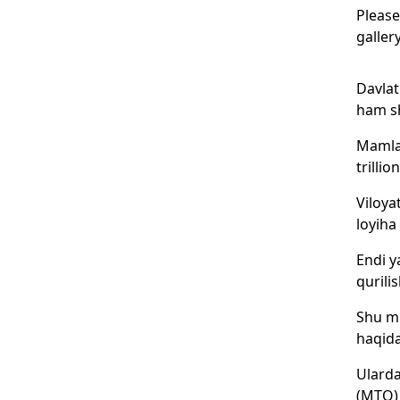
Please
galler
Davlat
ham sh
Mamlak
trilli
Viloya
loyiha
Endi y
qurilis
Shu mu
haqida
Ularda
(MTO) 