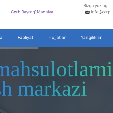
Bizga yozing
Gerb
Bayrog’
Madhiya
info@ccrp.
da
Faoliyat
Hujjatlar
Yangiliklar
mahsulotlarni
ash markazi