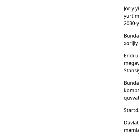
Joriy 
yurtim
2030-y
Bunda,
xoriji
Endi u
megava
Stansi
Bundan
kompan
quvvatl
Startd
Davlat
mamlak