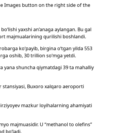
 Images button on the right side of the
bo‘lishi yaxshi an’anaga aylangan. Bu gal
ort majmualarining qurilishi boshlandi.
robarga ko‘payib, birgina o‘tgan yilda 553
rga oshib, 30 trillion so‘mga yetdi.
ta va yana shuncha qiymatdagi 39 ta mahalliy
r stansiyasi, Buxoro xalqaro aeroporti
rziyoyev mazkur loyihalarning ahamiyati
kimyo majmuasidir. U “methanol to olefins”
d bo‘ladi.