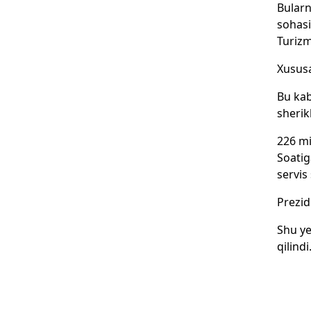
Bularn
sohasi
Turizm
Xususa
Bu kab
sherik
226 mi
Soatig
servis
Prezid
Shu ye
qilindi