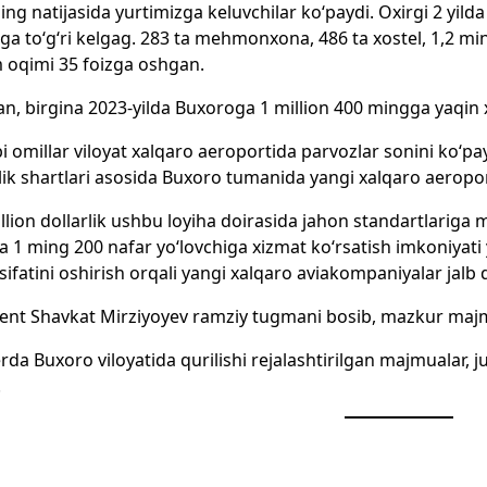
ing natijasida yurtimizga keluvchilar ko‘paydi. Oxirgi 2 yilda
ga to‘g‘ri kelgag. 283 ta mehmonxona, 486 ta xostel, 1,2 mi
 oqimi 35 foizga oshgan.
n, birgina 2023-yilda Buxoroga 1 million 400 mingga yaqin xo
i omillar viloyat xalqaro aeroportida parvozlar sonini ko‘pa
lik shartlari asosida Buxoro tumanida yangi xalqaro aeropor
llion dollarlik ushbu loyiha doirasida jahon standartlariga m
a 1 ming 200 nafar yo‘lovchiga xizmat ko‘rsatish imkoniyati 
 sifatini oshirish orqali yangi xalqaro aviakompaniyalar jalb q
ent Shavkat Mirziyoyev ramziy tugmani bosib, mazkur majmu
rda Buxoro viloyatida qurilishi rejalashtirilgan majmualar, 
.