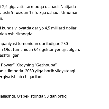
ki 2,6 gigavatti tarmoqqa ulanadi. Natijada
 ulushi 9 foizdan 15 foizga oshadi. Umuman,
an.
 kunda viloyatda qariyb 4,5 milliard dollar
amalga oshirilmoqda.
ompaniyasi tomonidan quriladigan 250
un Olot tumanidan 648 gektar yer ajratilgan.
ashtirilgan.
A Power”, Xitoyning “Gezhouba”
etilmoqda. 2030 yilga borib viloyatdagi
ergiya ishlab chiqariladi.
dallashdi. O‘zbekistonda 90 dan ortiq