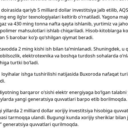
 doirasida qariyb 5 milliard dollar investitsiya jalb etilib, A
ing eng ilg‘or texnologiyalari keltirib o‘rnatiladi. Yagona ma
 gaz va 430 ming tonna nafta qayta ishlanib, yurtimiz va jaho
polimer mahsulotlari ishlab chiqariladi. Hisob-kitoblarga k
an 5 barobar ko‘p qo‘shilgan qiymat beradi.
zavodda 2 ming kishi ish bilan ta’minlanadi. Shuningdek, u q
bilsozlik, elektrotexnika va boshqa turdosh sohalarda o‘nla
higa turtki bo‘ladi.
loyihalar ishga tushirilishi natijasida Buxoroda nafaqat tu
di.
diyotning barqaror o‘sishi elektr energiyaga bo‘lgan talabni
oylarda yangi generatsiya quvvatlari barpo etib borilmoqda.
i yillarda 2 milliard dollar xorijiy investitsiya hisobiga quvv
yasi tarmoqqa ulandi. Bugungi kunda xorijiy sheriklar bilan ja
l” generatsiya quvvatlari qurilmoqda.