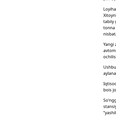
Loyiha
Xitoyn
tabiiy
tonna 
nisbat
Yangi 
avtomo
ochilis
Ushbu 
aylana
Iqtiso
bois j
So‘ngg
stansi
“yashi