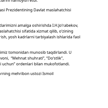
larini namoyish etdi.
kasi Prezidentining Davlat maslahatchisi
tlarimizni amalga oshirishda I.H.Jo‘rabekov,
lahatchisi sifatida xizmat qilib, o‘zining
rish, yosh kadrlarni tarbiyalash ishlarida faol
atimiz tomonidan munosib taqdirlandi. U
voni, “Mehnat shuhrati”, “Do‘stlik”,
ri uchun” ordenlari bilan mukofotlandi.
larning mehribon ustozi Ismoil