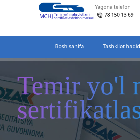
Yagona telefon
78 150 13 69
Temir yo‘l mahsulotlarni
MCHJ
sertifikatlashtirish markazi
Bosh sahifa
Tashkilot haqi
Temir yo'l 
sertifikatl