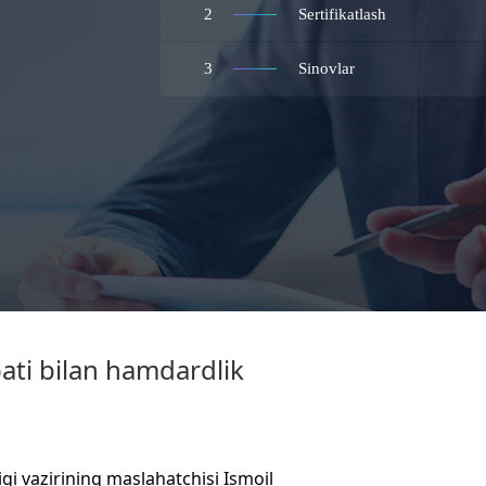
2
Sertifikatlash
3
Sinovlar
ati bilan hamdardlik
igi vazirining maslahatchisi Ismoil