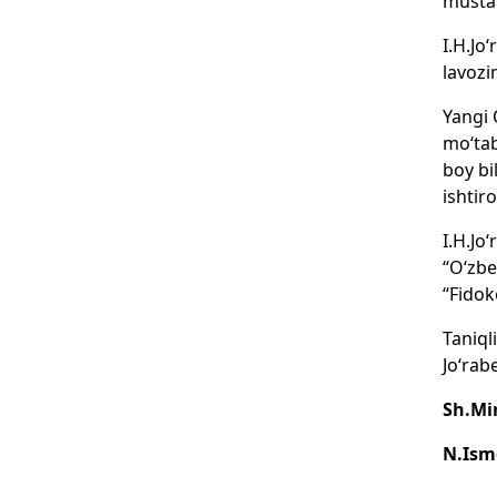
mustah
I.H.Jo
lavozi
Yangi 
mo‘tab
boy bi
ishtiro
I.H.Jo
“O‘zbe
“Fidok
Taniql
Jo‘rab
Sh.Mi
N.Ismo