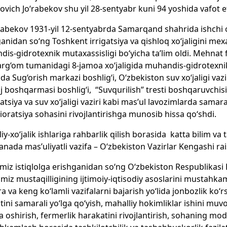
vich Jo‘rabekov shu yil 28-sentyabr kuni 94 yoshida vafot e
‘rabekov 1931-yil 12-sentyabrda Samarqand shahrida ishchi oi
anidan so‘ng Toshkent irrigatsiya va qishloq xo‘jaligini mex
is-gidrotexnik mutaxassisligi bo‘yicha ta’lim oldi. Mehnat 
rg‘om tumanidagi 8-jamoa xo‘jaligida muhandis-gidrotexnik
a Sug‘orish markazi boshlig‘i, O‘zbekiston suv xo‘jaligi vazi
 boshqarmasi boshlig‘i, “Suvqurilish” tresti boshqaruvchisi, s
atsiya va suv xo‘jaligi vaziri kabi mas’ul lavozimlarda samar
ioratsiya sohasini rivojlantirishga munosib hissa qo‘shdi.
liy-xo‘jalik ishlariga rahbarlik qilish borasida katta bilim va
yanada mas’uliyatli vazifa – O‘zbekiston Vazirlar Kengashi rais
miz istiqlolga erishganidan so‘ng O‘zbekiston Respublikasi B
imiz mustaqilligining ijtimoiy-iqtisodiy asoslarini mustahk
ra va keng ko‘lamli vazifalarni bajarish yo‘lida jonbozlik ko‘rs
atini samarali yo‘lga qo‘yish, mahalliy hokimliklar ishini muvo
 oshirish, fermerlik harakatini rivojlantirish, sohaning modd