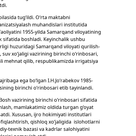
tdi.
lasida tug‘ildi. O‘rta maktabni
anizatsiyalash muhandislari institutida
faoliyatini 1955-yilda Samarqand viloyatining
 sifatida boshladi. Keyinchalik ushbu
rligi huzuridagi Samarqand viloyati qurilish-
uv xo‘jaligi vazirining birinchi o‘rinbosari,
ali mehnat qilib, respublikamizda irrigatsiya
 tajribaga ega bo‘lgan I.H.Jo‘rabekov 1985-
ining birinchi o‘rinbosari etib tayinlandi.
osh vazirining birinchi o‘rinbosari sifatida
amlash, mamlakatimiz oldida turgan g‘oyat
atdi. Xususan, ijro hokimiyati institutlari
fiqlashtirish, qishloq xo‘jaligida islohotlarni
iy-texnik bazasi va kadrlar salohiyatini