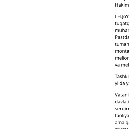
Hakimo
I.H.Jo
tugatg
muhand
Pastda
tumand
montaj
melior
va mel
Tashki
yilda 
Vatani
davlat
serqir
faoliy
amalga