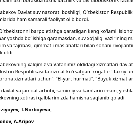
kamlash borasida tashkilotchilik va tashabbuskorlik fazilat
‘rabekov Davlat suv nazorati boshlig‘i, O‘zbekiston Respubli
mlarida ham samarali faoliyat olib bordi.
O‘zbekistonni barpo etishga qaratilgan keng ko‘lamli isloho
ar yoshda bo‘lishiga qaramasdan, suv xo‘jaligi vazirining mas
lim va tajribasi, qimmatli maslahatlari bilan sohani rivojlanti
k etdi.
‘rabekovning xalqimiz va Vatanimiz oldidagi xizmatlari davl
kiston Respublikasida xizmat ko‘rsatgan irrigator” faxriy un
orona xizmatlari uchun”, “El-yurt hurmati”, “Buyuk xizmatla
i davlat va jamoat arbobi, samimiy va kamtarin inson, yosh
ekovning xotirasi qalblarimizda hamisha saqlanib qoladi.
rziyoyev, T.Norboyeva,
ilov, A.Aripov