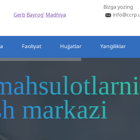
Bizga yozing
Gerb
Bayrog’
Madhiya
info@ccrp.
da
Faoliyat
Hujjatlar
Yangiliklar
mahsulotlarni
ash markazi