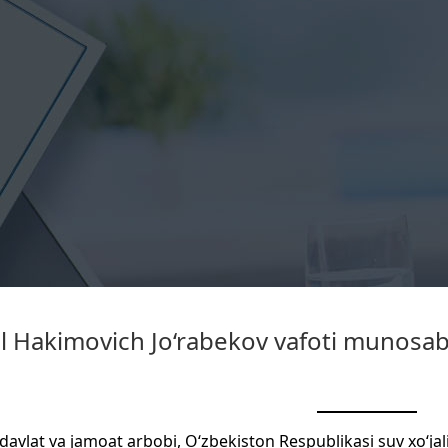
il Hakimovich Jo‘rabekov vafoti munosab
 davlat va jamoat arbobi, O‘zbekiston Respublikasi suv xo‘jal