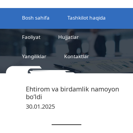
Bosh sahifa
Tashkilot haqida
Faoliyat
Hujjatlar
Yangiliklar
Kontaktlar
MCHJ
Temir yo‘l mahsulotlarni
Ehtirom va birdamlik namoyon
sertifikatlashtirish markazi
bo‘ldi
30.01.2025