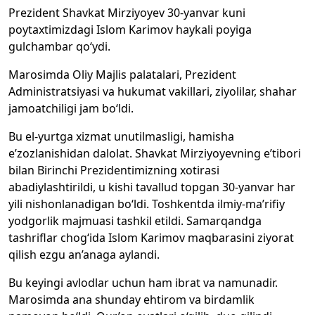
Prezident Shavkat Mirziyoyev 30-yanvar kuni
poytaxtimizdagi Islom Karimov haykali poyiga
gulchambar qo‘ydi.
Marosimda Oliy Majlis palatalari, Prezident
Administratsiyasi va hukumat vakillari, ziyolilar, shahar
jamoatchiligi jam bo‘ldi.
Bu el-yurtga xizmat unutilmasligi, hamisha
e’zozlanishidan dalolat. Shavkat Mirziyoyevning e’tibori
bilan Birinchi Prezidentimizning xotirasi
abadiylashtirildi, u kishi tavallud topgan 30-yanvar har
yili nishonlanadigan bo‘ldi. Toshkentda ilmiy-ma’rifiy
yodgorlik majmuasi tashkil etildi. Samarqandga
tashriflar chog‘ida Islom Karimov maqbarasini ziyorat
qilish ezgu an’anaga aylandi.
Bu keyingi avlodlar uchun ham ibrat va namunadir.
Marosimda ana shunday ehtirom va birdamlik