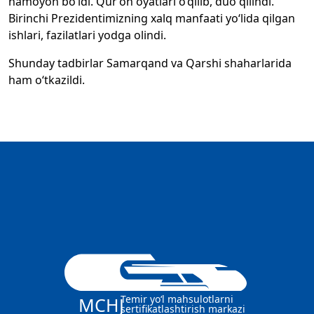
namoyon bo‘ldi. Qur’on oyatlari o‘qilib, duo qilindi.
Birinchi Prezidentimizning xalq manfaati yo‘lida qilgan
ishlari, fazilatlari yodga olindi.
Shunday tadbirlar Samarqand va Qarshi shaharlarida
ham o‘tkazildi.
Temir yo‘l mahsulotlarni
MCHJ
sertifikatlashtirish markazi