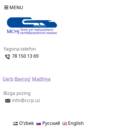
MENU
Temir yo‘l mahsulotlarni
MCHJ
sertifikatlashtirish markazi
Yagona telefon
78 150 13 69
Gerb
Bayrog’
Madhiya
Bizga yozing
info@ccrp.uz
Oʻzbek
Русский
English