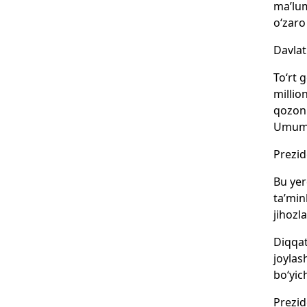
ma’lum
o‘zaro
Davlat
To‘rt 
millio
qozonl
Umuman
Prezid
Bu yer
ta’min
jihozl
Diqqat
joylas
bo‘yic
Prezid