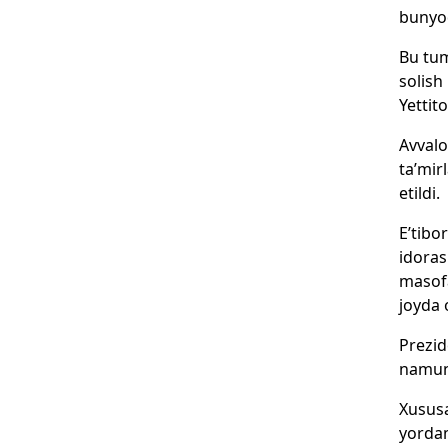
bunyod
Bu tum
solish
Yettit
Avvalo
ta’mir
etildi.
E’tibo
idoras
masofa
joyda 
Prezid
namuna
Xususa
yordam