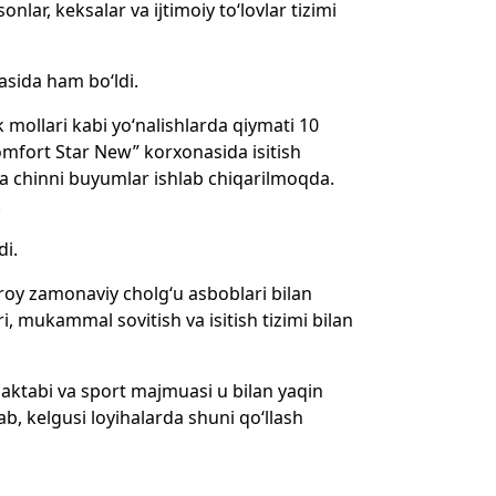
onlar, keksalar va ijtimoiy to‘lovlar tizimi
asida ham bo‘ldi.
k mollari kabi yo‘nalishlarda qiymati 10
“Komfort Star New” korxonasida isitish
da chinni buyumlar ishlab chiqarilmoqda.
.
di.
Saroy zamonaviy cholg‘u asboblari bilan
, mukammal sovitish va isitish tizimi bilan
aktabi va sport majmuasi u bilan yaqin
ab, kelgusi loyihalarda shuni qo‘llash