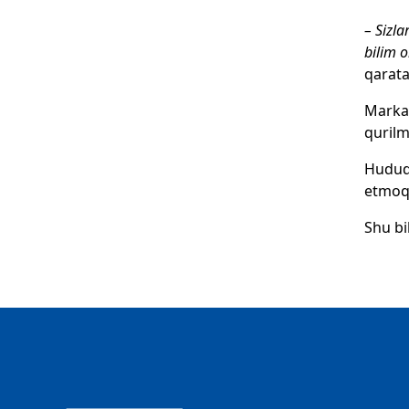
– Sizla
bilim o
qarata
Markaz
qurilm
Hududd
etmoq
Shu bi