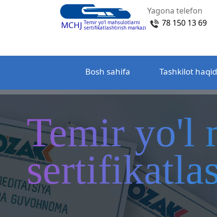
Yagona telefon
78 150 13 69
Temir yo‘l mahsulotlarni
MCHJ
sertifikatlashtirish markazi
Bosh sahifa
Tashkilot haqi
Temir yo'l 
sertifikatl