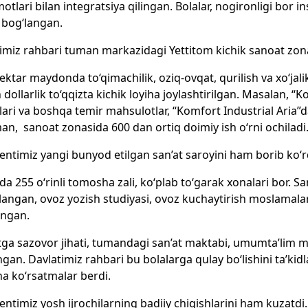
otlari bilan integratsiya qilingan. Bolalar, nogironligi bor ins
 bog‘langan.
imiz rahbari tuman markazidagi Yettitom kichik sanoat zon
gektar maydonda to‘qimachilik, oziq-ovqat, qurilish va xo‘jali
n dollarlik to‘qqizta kichik loyiha joylashtirilgan. Masalan, 
ari va boshqa temir mahsulotlar, “Komfort Industrial Aria”
, sanoat zonasida 600 dan ortiq doimiy ish o‘rni ochiladi
entimiz yangi bunyod etilgan san’at saroyini ham borib ko‘r
da 255 o‘rinli tomosha zali, ko‘plab to‘garak xonalari bor. 
langan, ovoz yozish studiyasi, ovoz kuchaytirish moslamalari
angan.
ga sazovor jihati, tumandagi san’at maktabi, umumta’lim m
hgan. Davlatimiz rahbari bu bolalarga qulay bo‘lishini ta’kidl
ha ko‘rsatmalar berdi.
entimiz yosh ijrochilarning badiiy chiqishlarini ham kuzatdi.