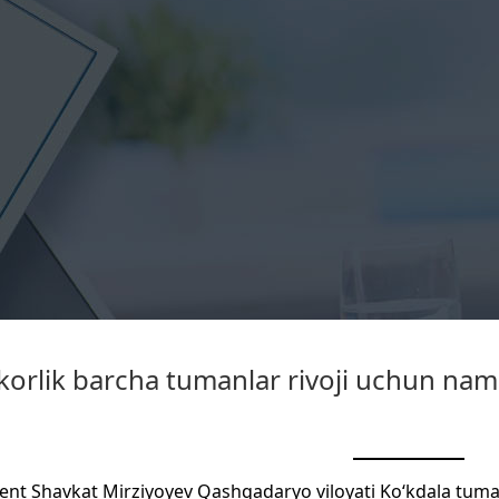
korlik barcha tumanlar rivoji uchun na
ent Shavkat Mirziyoyev Qashqadaryo viloyati Ko‘kdala tum