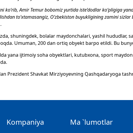
rni ko‘rib, Amir Temur bobomiz yurtida iste’dodlar ko‘pligiga yana 
lishdan to‘xtamasangiz, O‘zbekiston buyukligining zamini sizlar 
.
da, shuningdek, bolalar maydonchalari, yashil hududlar, sa
oqda. Umuman, 200 dan ortiq obyekt barpo etildi. Bu buny
a yana ijtimoiy soha obyektlari, kutubxona, sport maydonl
da.
lan Prezident Shavkat Mirziyoyevning Qashqadaryoga tashri
Kompaniya
Ma `lumotlar