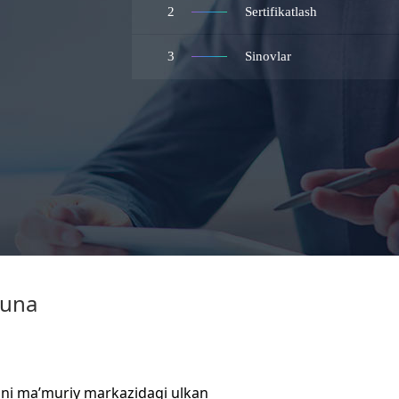
2
Sertifikatlash
3
Sinovlar
muna
ani ma’muriy markazidagi ulkan