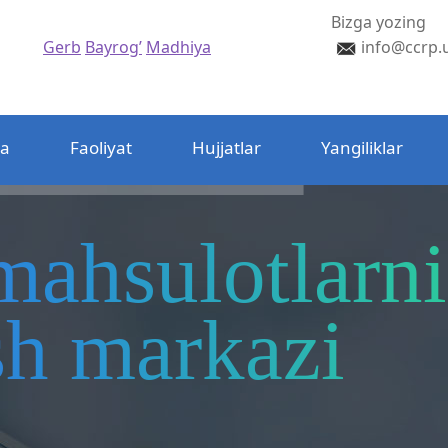
Bizga yozing
Gerb
Bayrog’
Madhiya
info@ccrp.
da
Faoliyat
Hujjatlar
Yangiliklar
mahsulotlarni
ash markazi