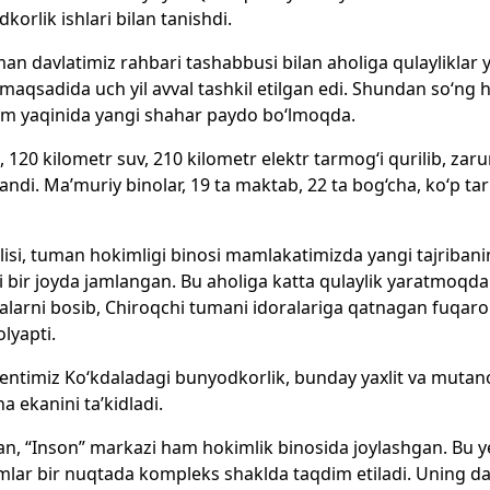
korlik ishlari bilan tanishdi.
an davlatimiz rahbari tashabbusi bilan aholiga qulayliklar y
 maqsadida uch yil avval tashkil etilgan edi. Shundan so‘ng h
om yaqinida yangi shahar paydo bo‘lmoqda.
, 120 kilometr suv, 210 kilometr elektr tarmog‘i qurilib, zarur 
landi. Ma’muriy binolar, 19 ta maktab, 22 ta bog‘cha, ko‘p ta
rlisi, tuman hokimligi binosi mamlakatimizda yangi tajribanin
i bir joyda jamlangan. Bu aholiga katta qulaylik yaratmoqda
larni bosib, Chiroqchi tumani idoralariga qatnagan fuqarol
olyapti.
entimiz Ko‘kdaladagi bunyodkorlik, bunday yaxlit va mutan
 ekanini ta’kidladi.
n, “Inson” markazi ham hokimlik binosida joylashgan. Bu ye
lar bir nuqtada kompleks shaklda taqdim etiladi. Uning dast