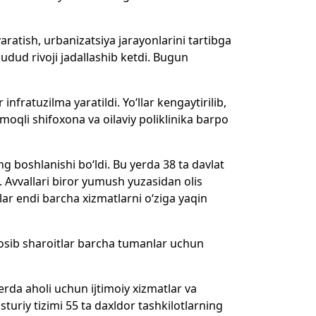
aratish, urbanizatsiya jarayonlarini tartibga
udud rivoji jadallashib ketdi. Bugun
infratuzilma yaratildi. Yo‘llar kengaytirilib,
rmoqli shifoxona va oilaviy poliklinika barpo
g boshlanishi bo‘ldi. Bu yerda 38 ta davlat
. Avvallari biror yumush yuzasidan olis
ar endi barcha xizmatlarni o‘ziga yaqin
osib sharoitlar barcha tumanlar uchun
rda aholi uchun ijtimoiy xizmatlar va
uriy tizimi 55 ta daxldor tashkilotlarning