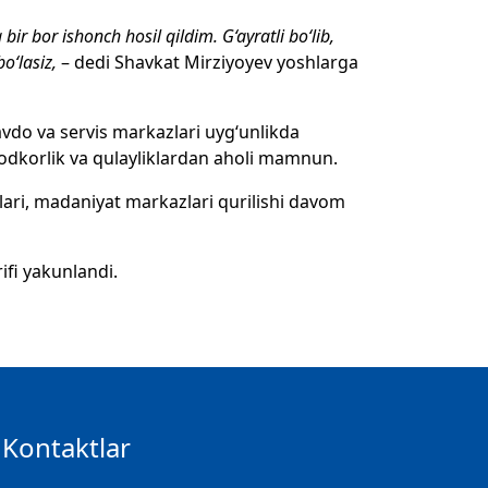
bir bor ishonch hosil qildim. G‘ayratli bo‘lib,
bo‘lasiz,
– dedi Shavkat Mirziyoyev yoshlarga
vdo va servis markazlari uyg‘unlikda
odkorlik va qulayliklardan aholi mamnun.
ari, madaniyat markazlari qurilishi davom
fi yakunlandi.
Kontaktlar