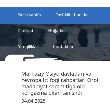
Bosh sahifa
Tashkilot haqida
Faoliyat
Hujjatlar
Yangiliklar
Kontaktlar
MCHJ
Temir yo‘l mahsulotlarni
Markaziy Osiyo davlatlari va
sertifikatlashtirish markazi
Yevropa Ittifoqi rahbarlari Orol
madaniyat sammitiga oid
ko‘rgazma bilan tanishdi
04.04.2025