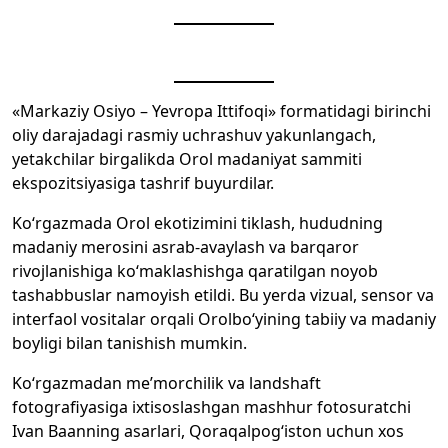
«Markaziy Osiyo – Yevropa Ittifoqi» formatidagi birinchi
oliy darajadagi rasmiy uchrashuv yakunlangach,
yetakchilar birgalikda Orol madaniyat sammiti
ekspozitsiyasiga tashrif buyurdilar.
Ko‘rgazmada Orol ekotizimini tiklash, hududning
madaniy merosini asrab-avaylash va barqaror
rivojlanishiga ko‘maklashishga qaratilgan noyob
tashabbuslar namoyish etildi. Bu yerda vizual, sensor va
interfaol vositalar orqali Orolbo‘yining tabiiy va madaniy
boyligi bilan tanishish mumkin.
Ko‘rgazmadan me’morchilik va landshaft
fotografiyasiga ixtisoslashgan mashhur fotosuratchi
Ivan Baanning asarlari, Qoraqalpog‘iston uchun xos