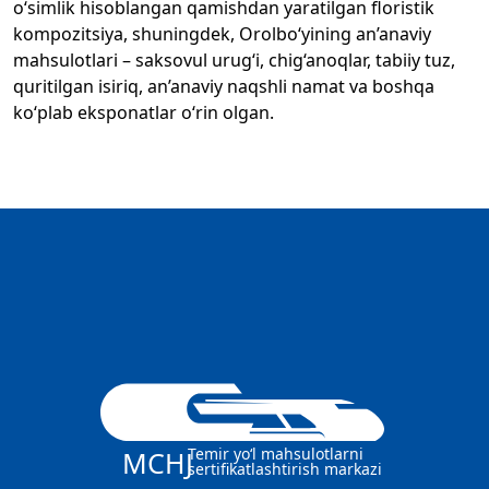
o‘simlik hisoblangan qamishdan yaratilgan floristik
kompozitsiya, shuningdek, Orolbo‘yining an’anaviy
mahsulotlari – saksovul urug‘i, chig‘anoqlar, tabiiy tuz,
quritilgan isiriq, an’anaviy naqshli namat va boshqa
ko‘plab eksponatlar o‘rin olgan.
Temir yo‘l mahsulotlarni
MCHJ
sertifikatlashtirish markazi