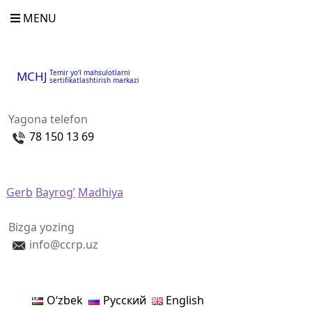
MENU
Temir yo‘l mahsulotlarni
MCHJ
sertifikatlashtirish markazi
Yagona telefon
78 150 13 69
Gerb
Bayrog’
Madhiya
Bizga yozing
info@ccrp.uz
Oʻzbek
Русский
English