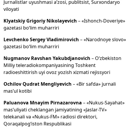
Jurnalistlar uyushmasi a’zosi, publitsist, Surxondaryo
viloyati
Klyatskiy Grigoriy Nikolayevich
– «Ishonch-Doveriye»
gazetasi bo‘lim muharriri
Levchenko Sergey Vladimirovich
– «Narodnoye slovo»
gazetasi bo‘lim muharriri
Nugmanov Ravshan Yakubdjanovich
– O‘zbekiston
Milliy teleradiokompaniyasining Toshkent
radioeshittirish uyi ovoz yozish xizmati rejissyori
Ochilov Qudrat Mengliyevich
– «Bir safda» jurnali
mas’ul kotibi
Paluanova Mnayim Pirnazarovna
– «Nukus-Sayahat»
mas’uliyati cheklangan jamiyatining «Jaslar-TV»
telekanali va «Nukus-FM» radiosi direktori,
Qoraqalpog‘iston Respublikasi