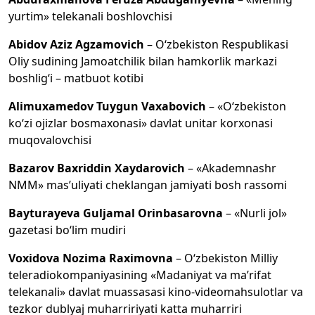
yurtim» telekanali boshlovchisi
Abidov Aziz Agzamovich
– O‘zbekiston Respublikasi
Oliy sudining Jamoatchilik bilan hamkorlik markazi
boshlig‘i – matbuot kotibi
Alimuxamedov Tuygun Vaxabovich
– «O‘zbekiston
ko‘zi ojizlar bosmaxonasi» davlat unitar korxonasi
muqovalovchisi
Bazarov Baxriddin Xaydarovich
– «Akademnashr
NMM» mas’uliyati cheklangan jamiyati bosh rassomi
Bayturayeva Guljamal Orinbasarovna
– «Nurli jol»
gazetasi bo‘lim mudiri
Voxidova Nozima Raximovna
– O‘zbekiston Milliy
teleradiokompaniyasining «Madaniyat va ma’rifat
telekanali» davlat muassasasi kino-videomahsulotlar va
tezkor dublyaj muharririyati katta muharriri