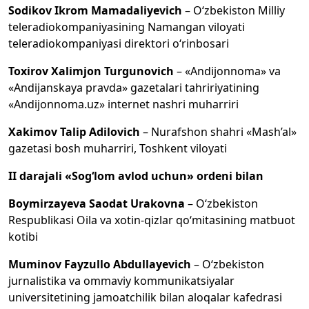
Sodikov Ikrom Mamadaliyevich
– O‘zbekiston Milliy
teleradiokompaniyasining Namangan viloyati
teleradiokompaniyasi direktori o‘rinbosari
Toxirov Xalimjon Turgunovich
– «Andijonnoma» va
«Andijanskaya pravda» gazetalari tahririyatining
«Andijonnoma.uz» internet nashri muharriri
Xakimov Talip Adilovich
– Nurafshon shahri «Mash’al»
gazetasi bosh muharriri, Toshkent viloyati
II darajali «Sog‘lom avlod uchun» ordeni bilan
Boymirzayeva Saodat Urakovna
– O‘zbekiston
Respublikasi Oila va xotin-qizlar qo‘mitasining matbuot
kotibi
Muminov Fayzullo Abdullayevich
– O‘zbekiston
jurnalistika va ommaviy kommunikatsiyalar
universitetining jamoatchilik bilan aloqalar kafedrasi