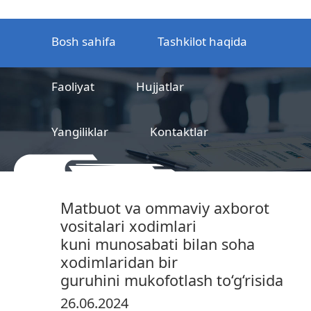
Bosh sahifa
Tashkilot haqida
Faoliyat
Hujjatlar
Yangiliklar
Kontaktlar
MCHJ
Temir yo‘l mahsulotlarni
Matbuot va ommaviy axborot
sertifikatlashtirish markazi
vositalari xodimlari
kuni munosabati bilan soha
xodimlaridan bir
guruhini mukofotlash to‘g‘risida
26.06.2024