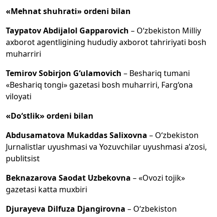
«Mehnat shuhrati» ordeni bilan
Taypatov Abdijalol Gapparovich
– O‘zbekiston Milliy
axborot agentligining hududiy axborot tahririyati bosh
muharriri
Temirov Sobirjon G‘ulamovich
– Beshariq tumani
«Beshariq tongi» gazetasi bosh muharriri, Farg‘ona
viloyati
«Do‘stlik» ordeni bilan
Abdusamatova Mukaddas Salixovna
– O‘zbekiston
Jurnalistlar uyushmasi va Yozuvchilar uyushmasi a’zosi,
publitsist
Beknazarova Saodat Uzbekovna
– «Ovozi tojik»
gazetasi katta muxbiri
Djurayeva Dilfuza Djangirovna
– O‘zbekiston