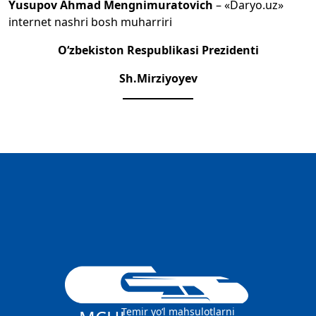
Yusupov Ahmad Mengnimuratovich
– «Daryo.uz»
internet nashri bosh muharriri
O‘zbekiston Respublikasi Prezidenti
Sh.Mirziyoyev
Temir yo‘l mahsulotlarni