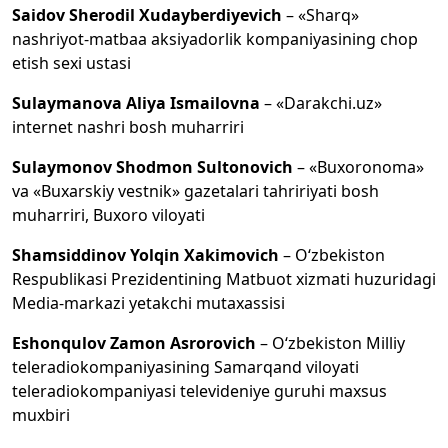
Saidov Sherodil Xudayberdiyevich
– «Sharq»
nashriyot-matbaa aksiyadorlik kompaniyasining chop
etish sexi ustasi
Sulaymanova Aliya Ismailovna
– «Darakchi.uz»
internet nashri bosh muharriri
Sulaymonov Shodmon Sultonovich
– «Buxoronoma»
va «Buxarskiy vestnik» gazetalari tahririyati bosh
muharriri, Buxoro viloyati
Shamsiddinov Yolqin Xakimovich
– O‘zbekiston
Respublikasi Prezidentining Matbuot xizmati huzuridagi
Media-markazi yetakchi mutaxassisi
Eshonqulov Zamon Asrorovich
– O‘zbekiston Milliy
teleradiokompaniyasining Samarqand viloyati
teleradiokompaniyasi televideniye guruhi maxsus
muxbiri