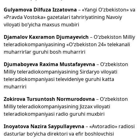
Gulyamova Dilfuza Izzatovna
– «Yangi O‘zbekiston» va
«Pravda Vostoka» gazetalari tahririyatining Navoiy
viloyati bo‘yicha maxsus muxbiri
Djamalov Kaxramon Djumayevich
– O‘zbekiston Milliy
teleradiokompaniyasining «O‘zbekiston 24» telekanali
muharrirlar guruhi bosh muharriri
Djumaboyeva Raxima Mustafayevna
– O‘zbekiston
Milliy teleradiokompaniyasining Sirdaryo viloyati
teleradiokompaniyasi televideniye guruhi katta
muharriri
Zokirova Tursuntosh Normurodovna
– O‘zbekiston
Milliy teleradiokompaniyasining Jizzax viloyati
teleradiokompaniyasi radio guruhi muxbiri
Inoyatova Nazira Saypullayevna
– «Avtoradio» radiosi
dasturlar bo‘yicha direktori va efir boshlovchisi