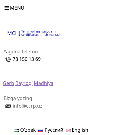
MENU
Temir yo‘l mahsulotlarni
MCHJ
sertifikatlashtirish markazi
Yagona telefon
78 150 13 69
Gerb
Bayrog’
Madhiya
Bizga yozing
info@ccrp.uz
Oʻzbek
Русский
English