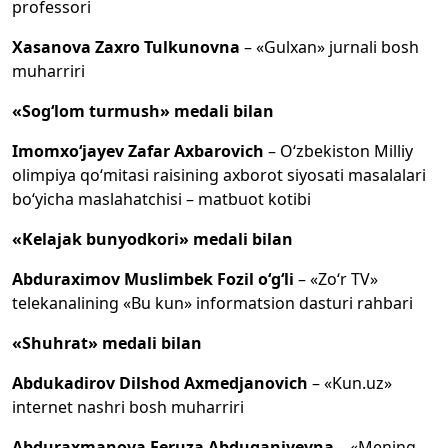
professori
Xasanova Zaxro Tulkunovna
– «Gulxan» jurnali bosh
muharriri
«Sog‘lom turmush» medali bilan
Imomxo‘jayev Zafar Axbarovich
– O‘zbekiston Milliy
olimpiya qo‘mitasi raisining axborot siyosati masalalari
bo‘yicha maslahatchisi – matbuot kotibi
«Kelajak bunyodkori» medali bilan
Abduraximov Muslimbek Fozil o‘g‘li
– «Zo‘r TV»
telekanalining «Bu kun» informatsion dasturi rahbari
«Shuhrat» medali bilan
Abdukadirov Dilshod Axmedjanovich
– «Kun.uz»
internet nashri bosh muharriri
Abduraxmanova Feruza Abduganiyevna
– «Mening