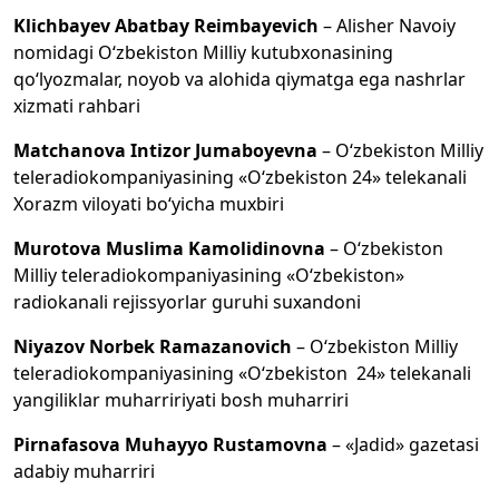
Klichbayev Abatbay Reimbayevich
– Alisher Navoiy
nomidagi O‘zbekiston Milliy kutubxonasining
qo‘lyozmalar, noyob va alohida qiymatga ega nashrlar
xizmati rahbari
Matchanova Intizor Jumaboyevna
– O‘zbekiston Milliy
teleradiokompaniyasining «O‘zbekiston 24» telekanali
Xorazm viloyati bo‘yicha muxbiri
Murotova Muslima Kamolidinovna
– O‘zbekiston
Milliy teleradiokompaniyasining «O‘zbekiston»
radiokanali rejissyorlar guruhi suxandoni
Niyazov Norbek Ramazanovich
– O‘zbekiston Milliy
teleradiokompaniyasining «O‘zbekiston 24» telekanali
yangiliklar muharririyati bosh muharriri
Pirnafasova Muhayyo Rustamovna
– «Jadid» gazetasi
adabiy muharriri