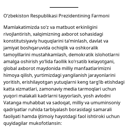
O‘zbekiston Respublikasi Prezidentining Farmoni
Mamlakatimizda so‘z va matbuot erkinligini
rivojlantirish, xalqimizning axborot sohasidagi
konstitutsiyaviy huquqlarini ta’minlash, davlat va
jamiyat boshqaruvida ochiqlik va oshkoralik
tamoyillarini mustahkamlash, demokratik islohotlarni
amalga oshirish yo‘lida faollik ko‘rsatib kelayotgani,
global axborot maydonida milliy manfaatlarimizni
himoya qilish, yurtimizdagi yangilanish jarayonlarini
yoritish, erishilayotgan yutuqlarni keng targ‘ib etishdagi
katta xizmatlari, zamonaviy media tarmoqlari uchun
yuqori malakali kadrlarni tayyorlash, yosh avlodni
Vatanga muhabbat va sadoqat, milliy va umuminsoniy
qadriyatlar ruhida tarbiyalash borasidagi samarali
faoliyati hamda ijtimoiy hayotdagi faol ishtiroki uchun
quyidagilar mukofotlansin: