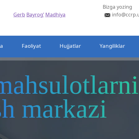
Bizga yozing
Gerb
Bayrog’
Madhiya
info@ccrp.
da
Faoliyat
Hujjatlar
Yangiliklar
mahsulotlarni
ash markazi