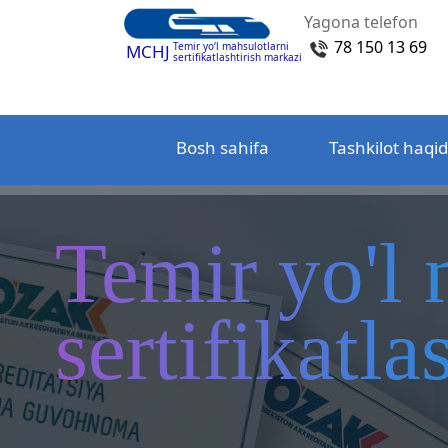
Yagona telefon
78 150 13 69
Temir yo‘l mahsulotlarni
MCHJ
sertifikatlashtirish markazi
Bosh sahifa
Tashkilot haqi
Temir yo'l 
sertifikatl