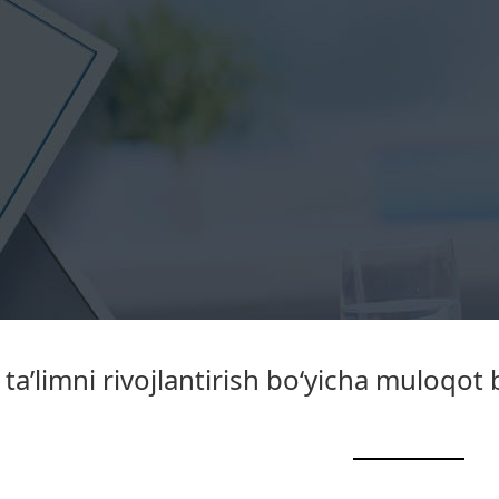
ta’limni rivojlantirish bo‘yicha muloqot b