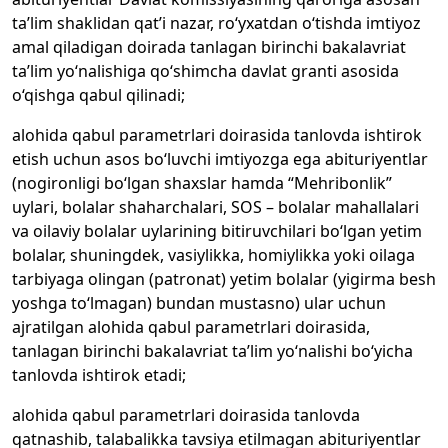
ta’lim shaklidan qat’i nazar, ro‘yxatdan o‘tishda imtiyoz
amal qiladigan doirada tanlagan birinchi bakalavriat
ta’lim yo‘nalishiga qo‘shimcha davlat granti asosida
o‘qishga qabul qilinadi;
alohida qabul parametrlari doirasida tanlovda ishtirok
etish uchun asos bo‘luvchi imtiyozga ega abituriyentlar
(nogironligi bo‘lgan shaxslar hamda “Mehribonlik”
uylari, bolalar shaharchalari, SOS – bolalar mahallalari
va oilaviy bolalar uylarining bitiruvchilari bo‘lgan yetim
bolalar, shuningdek, vasiylikka, homiylikka yoki oilaga
tarbiyaga olingan (patronat) yetim bolalar (yigirma besh
yoshga to‘lmagan) bundan mustasno) ular uchun
ajratilgan alohida qabul parametrlari doirasida,
tanlagan birinchi bakalavriat ta’lim yo‘nalishi bo‘yicha
tanlovda ishtirok etadi;
alohida qabul parametrlari doirasida tanlovda
qatnashib, talabalikka tavsiya etilmagan abituriyentlar