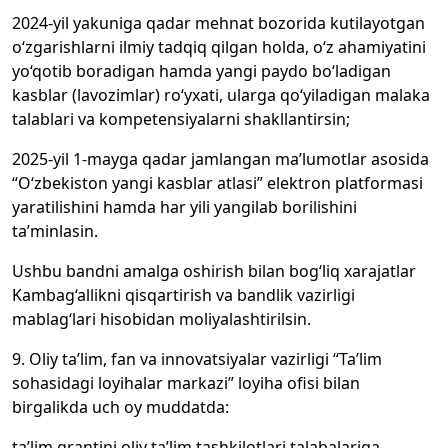
2024-yil yakuniga qadar mehnat bozorida kutilayotgan
o‘zgarishlarni ilmiy tadqiq qilgan holda, o‘z ahamiyatini
yo‘qotib boradigan hamda yangi paydo bo‘ladigan
kasblar (lavozimlar) ro‘yxati, ularga qo‘yiladigan malaka
talablari va kompetensiyalarni shakllantirsin;
2025-yil 1-mayga qadar jamlangan ma’lumotlar asosida
“O‘zbekiston yangi kasblar atlasi” elektron platformasi
yaratilishini hamda har yili yangilab borilishini
ta’minlasin.
Ushbu bandni amalga oshirish bilan bog‘liq xarajatlar
Kambag‘allikni qisqartirish va bandlik vazirligi
mablag‘lari hisobidan moliyalashtirilsin.
9. Oliy ta’lim, fan va innovatsiyalar vazirligi “Ta’lim
sohasidagi loyihalar markazi” loyiha ofisi bilan
birgalikda uch oy muddatda:
ta’lim grantini oliy ta’lim tashkilotlari talabalariga