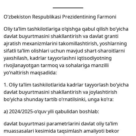
O‘zbekiston Respublikasi Prezidentining Farmoni
Oliy ta’lim tashkilotlariga o‘qishga qabul qilish bo‘yicha
davlat buyurtmasini shakllantirish va davlat granti
ajratish mexanizmlarini takomillashtirish, yoshlarning
sifatli ta’lim olishlari uchun mavjud shart-sharoitlarni
yaxshilash, kadrlar tayyorlashni iqtisodiyotning
rivojlanayotgan tarmoq va sohalariga manzilli
yo‘naltirish maqsadida:
1. Oliy ta’lim tashkilotlarida kadrlar tayyorlash bo‘yicha
davlat buyurtmasini shakllantirish va joylashtirish
bo‘yicha shunday tartib o‘rnatilsinki, unga ko‘ra:
a) 2024/2025-o‘quv yili qabulidan boshlab:
davlat buyurtmasi parametrlarini davlat oliy ta’lim
muassasalari kesimida taqsimlash amaliyoti bekor