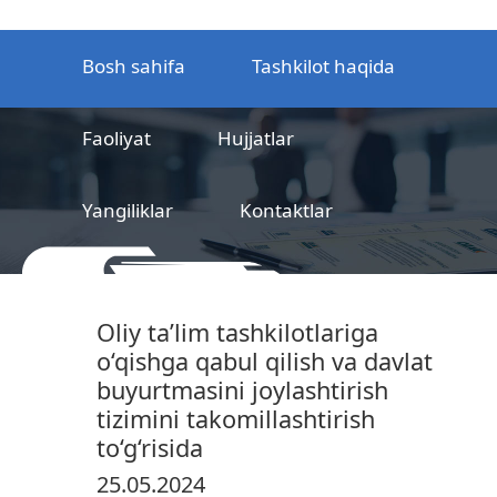
Bosh sahifa
Tashkilot haqida
Faoliyat
Hujjatlar
Yangiliklar
Kontaktlar
MCHJ
Temir yo‘l mahsulotlarni
Oliy ta’lim tashkilotlariga
sertifikatlashtirish markazi
o‘qishga qabul qilish va davlat
buyurtmasini joylashtirish
tizimini takomillashtirish
to‘g‘risida
25.05.2024