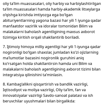
oliy ta’lim muassasalari, oliy harbiy va harbiylashtirilgan
ta’lim muassasalari hamda harbiy-akademik litseylarga
o‘qishga kirishda imtiyozga ega bo‘lgan
abituriyentlarning yagona bazasi har yili 1 iyunga qadar
manfaatdor vazirlik va idoralar tomonidan Bilim va
malakalarni baholash agentligining maxsus axborot
tizimiga kiritish orqali shakllantirib boriladi.
7. Ijtimoiy himoya milliy agentligi har yili 1-iyunga qadar
nogironligi bo‘lgan shaxslar, jumladan ko‘zi ojizlarning
ma’lumotlar bazasini nogironlik guruhini aniq
ko‘rsatgan holda shakllantirsin hamda uni Bilim va
malakalarni baholash agentligining axborot tizimi bilan
integratsiya qilinishini ta’minlasin.
8. Kambag‘allikni qisqartirish va bandlik vazirligi,
Iqtisodiyot va moliya vazirligi, Oliy ta’lim, fan va
innovatsiyalar vazirligi Savdo-sanoat palatasi va ish
beruvchilar uyushmalari bilan birgalikda: