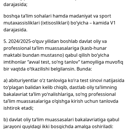
darajasida;
boshqa ta’lim sohalari hamda madaniyat va sport
mutaxassisliklari (ixtisosliklari) bo‘yicha – kamida V1
darajasida.
5. 2024/2025-o‘quv yilidan boshlab davlat oliy va
professional ta’lim muassasalariga (kasb-hunar
maktabi bundan mustasno) qabul qilish bo‘yicha
imtihonlar “avval test, so‘ng tanlov” tamoyiliga muvofiq
bir vaqtda o‘tkazilishi belgilansin. Bunda:
a) abituriyentlar o‘z tanloviga ko‘ra test sinovi natijasida
to‘plagan balidan kelib chiqib, dastlab oliy ta’limning
bakalavriat ta’lim yo‘nalishlariga, so‘ng professional
ta’lim muassasalariga o‘qishga kirish uchun tanlovda
ishtirok etadi;
b) davlat oliy ta’lim muassasalari bakalavriatiga qabul
jarayoni quyidagi ikki bosqichda amalga oshiriladi: