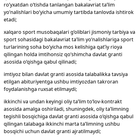
ro‘yxatdan o‘tishda tanlangan bakalavriat ta’lim
yo‘nalishlari bo‘yicha umumiy tartibda tanlovda ishtirok
etadi;
xalqaro sport musobaqalari g‘oliblari jismoniy tarbiya va
sport sohasidagi bakalavriat ta’lim yo‘nalishlariga sport
turlarining soha bo‘yicha mos kelishiga qat’iy rioya
qilingan holda imtihonsiz qo‘shimcha davlat granti
asosida o‘qishga qabul qilinadi;
imtiyoz bilan davlat granti asosida talabalikka tavsiya
etilgan abituriyentga ushbu imtiyozdan takroran
foydalanishga ruxsat etilmaydi;
ikkinchi va undan keyingi oliy ta’lim to‘lov-kontrakt
asosida amalga oshiriladi, shuningdek, oliy ta’limning
tegishli bosqichiga davlat granti asosida o‘qishga qabul
qilingan talabaga ikkinchi marta ta’limning ushbu
bosqichi uchun davlat granti ajratilmaydi;