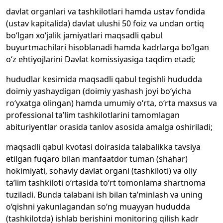
davlat organlari va tashkilotlari hamda ustav fondida
(ustav kapitalida) davlat ulushi 50 foiz va undan ortiq
bo‘lgan xo‘jalik jamiyatlari maqsadli qabul
buyurtmachilari hisoblanadi hamda kadrlarga bo‘lgan
o‘z ehtiyojlarini Davlat komissiyasiga taqdim etadi;
hududlar kesimida maqsadli qabul tegishli hududda
doimiy yashaydigan (doimiy yashash joyi bo‘yicha
ro‘yxatga olingan) hamda umumiy o‘rta, o‘rta maxsus va
professional ta’lim tashkilotlarini tamomlagan
abituriyentlar orasida tanlov asosida amalga oshiriladi;
maqsadli qabul kvotasi doirasida talabalikka tavsiya
etilgan fuqaro bilan manfaatdor tuman (shahar)
hokimiyati, sohaviy davlat organi (tashkiloti) va oliy
ta’lim tashkiloti o‘rtasida to‘rt tomonlama shartnoma
tuziladi. Bunda talabani ish bilan ta’minlash va uning
o‘qishni yakunlagandan so‘ng muayyan hududda
(tashkilotda) ishlab berishini monitoring qilish kadr