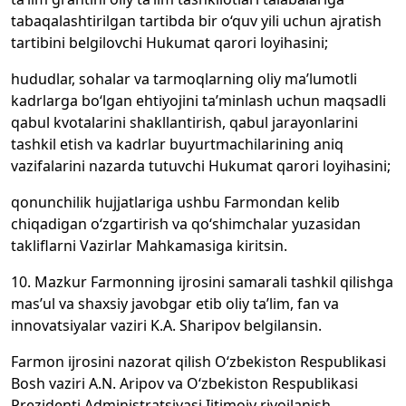
tabaqalashtirilgan tartibda bir o‘quv yili uchun ajratish
tartibini belgilovchi Hukumat qarori loyihasini;
hududlar, sohalar va tarmoqlarning oliy ma’lumotli
kadrlarga bo‘lgan ehtiyojini ta’minlash uchun maqsadli
qabul kvotalarini shakllantirish, qabul jarayonlarini
tashkil etish va kadrlar buyurtmachilarining aniq
vazifalarini nazarda tutuvchi Hukumat qarori loyihasini;
qonunchilik hujjatlariga ushbu Farmondan kelib
chiqadigan o‘zgartirish va qo‘shimchalar yuzasidan
takliflarni Vazirlar Mahkamasiga kiritsin.
10. Mazkur Farmonning ijrosini samarali tashkil qilishga
mas’ul va shaxsiy javobgar etib oliy ta’lim, fan va
innovatsiyalar vaziri K.A. Sharipov belgilansin.
Farmon ijrosini nazorat qilish O‘zbekiston Respublikasi
Bosh vaziri A.N. Aripov va O‘zbekiston Respublikasi
Prezidenti Administratsiyasi Ijtimoiy rivojlanish