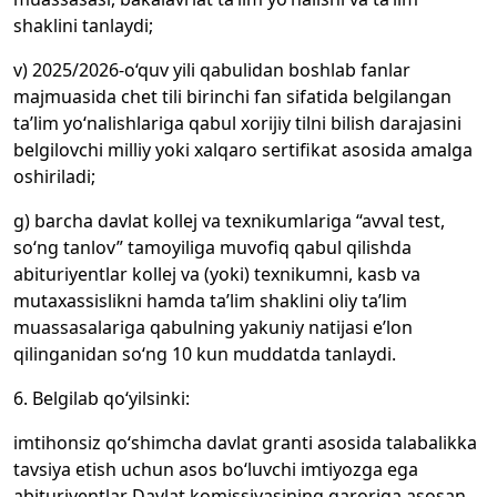
shaklini tanlaydi;
v) 2025/2026-o‘quv yili qabulidan boshlab fanlar
majmuasida chet tili birinchi fan sifatida belgilangan
ta’lim yo‘nalishlariga qabul xorijiy tilni bilish darajasini
belgilovchi milliy yoki xalqaro sertifikat asosida amalga
oshiriladi;
g) barcha davlat kollej va texnikumlariga “avval test,
so‘ng tanlov” tamoyiliga muvofiq qabul qilishda
abituriyentlar kollej va (yoki) texnikumni, kasb va
mutaxassislikni hamda ta’lim shaklini oliy ta’lim
muassasalariga qabulning yakuniy natijasi e’lon
qilinganidan so‘ng 10 kun muddatda tanlaydi.
6. Belgilab qo‘yilsinki:
imtihonsiz qo‘shimcha davlat granti asosida talabalikka
tavsiya etish uchun asos bo‘luvchi imtiyozga ega
abituriyentlar Davlat komissiyasining qaroriga asosan