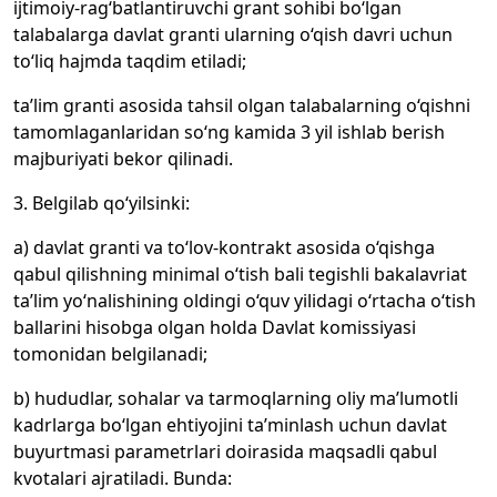
ijtimoiy-rag‘batlantiruvchi grant sohibi bo‘lgan
talabalarga davlat granti ularning o‘qish davri uchun
to‘liq hajmda taqdim etiladi;
ta’lim granti asosida tahsil olgan talabalarning o‘qishni
tamomlaganlaridan so‘ng kamida 3 yil ishlab berish
majburiyati bekor qilinadi.
3. Belgilab qo‘yilsinki:
a) davlat granti va to‘lov-kontrakt asosida o‘qishga
qabul qilishning minimal o‘tish bali tegishli bakalavriat
ta’lim yo‘nalishining oldingi o‘quv yilidagi o‘rtacha o‘tish
ballarini hisobga olgan holda Davlat komissiyasi
tomonidan belgilanadi;
b) hududlar, sohalar va tarmoqlarning oliy ma’lumotli
kadrlarga bo‘lgan ehtiyojini ta’minlash uchun davlat
buyurtmasi parametrlari doirasida maqsadli qabul
kvotalari ajratiladi. Bunda: