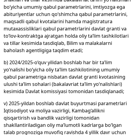
bo‘yicha umumiy qabul parametrlarini, imtiyozga ega
abituriyentlar uchun qo‘shimcha qabul parametrlarini,
maqsadli qabul kvotalarini hamda magistratura
mutaxassisliklari qabul parametrlarini davlat granti va
to‘lov-kontraktga ajratgan holda oliy ta’lim tashkilotlari
va tillar kesimida tasdiqlab, Bilim va malakalarni
baholash agentligiga taqdim etadi;
b) 2024/2025-o‘quv yilidan boshlab har bir ta’lim
yo‘nalishi bo‘yicha oliy ta’lim tashkilotining umumiy
qabul parametriga nisbatan davlat granti kvotasining
ulushi ta’lim sohalari (bakalavriat ta’lim yo‘nalishlari)
kesimida Davlat komissiyasi tomonidan tasdiqlanadi;
v) 2025-yildan boshlab davlat buyurtmasi parametrlari
Iqtisodiyot va moliya vazirligi, Kambag‘allikni
qisqartirish va bandlik vazirligi tomonidan
shakllantiriladigan oliy ma’lumotli kadrlarga bo‘lgan
talab prognoziga muvofiq ravishda 4 yillik davr uchun