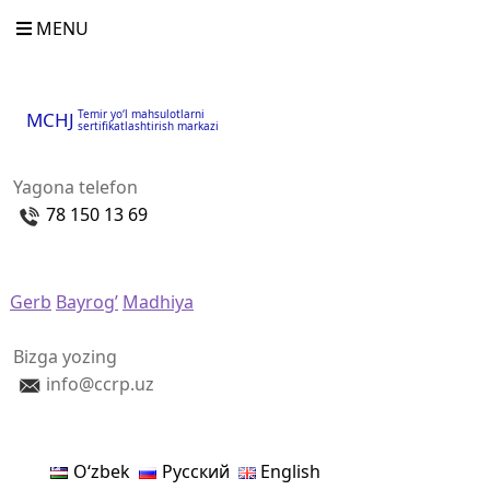
MENU
Temir yo‘l mahsulotlarni
MCHJ
sertifikatlashtirish markazi
Yagona telefon
78 150 13 69
Gerb
Bayrog’
Madhiya
Bizga yozing
info@ccrp.uz
Oʻzbek
Русский
English