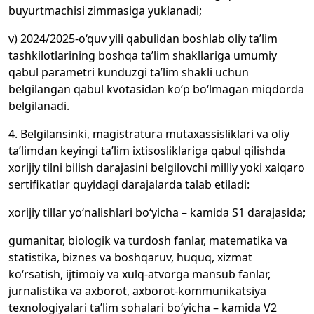
buyurtmachisi zimmasiga yuklanadi;
v) 2024/2025-o‘quv yili qabulidan boshlab oliy ta’lim
tashkilotlarining boshqa ta’lim shakllariga umumiy
qabul parametri kunduzgi ta’lim shakli uchun
belgilangan qabul kvotasidan ko‘p bo‘lmagan miqdorda
belgilanadi.
4. Belgilansinki, magistratura mutaxassisliklari va oliy
ta’limdan keyingi ta’lim ixtisosliklariga qabul qilishda
xorijiy tilni bilish darajasini belgilovchi milliy yoki xalqaro
sertifikatlar quyidagi darajalarda talab etiladi:
xorijiy tillar yo‘nalishlari bo‘yicha – kamida S1 darajasida;
gumanitar, biologik va turdosh fanlar, matematika va
statistika, biznes va boshqaruv, huquq, xizmat
ko‘rsatish, ijtimoiy va xulq-atvorga mansub fanlar,
jurnalistika va axborot, axborot-kommunikatsiya
texnologiyalari ta’lim sohalari bo‘yicha – kamida V2