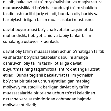
qilinib, bakalavriat ta’lim yo‘nalishlari va magistratura
mutaxassisliklari bo‘yicha kunduzgi ta’lim shaklida
tasdiqlash tartibi joriy etiladi, bundan oliy harbiy va
harbiylashtirilgan ta’lim muassasalari mustasno;
davlat buyurtmasi bo‘yicha kvotalar taqsimotida
muhandislik, tibbiyot, aniq va tabiiy fanlar bilim
sohalariga ustuvorlik beriladi;
davlat oliy ta’lim muassasalari uchun o‘rnatilgan tartib
va shartlar bo‘yicha talabalar qabulini amalga
oshiruvchi oliy ta’lim tashkilotlariga davlat
buyurtmasining taqsimotida ishtirok etishga ruxsat
etiladi. Bunda tegishli bakalavriat ta’lim yo‘nalishi
bo‘yicha bir talaba uchun ajratiladigan mablag‘
moliyaviy mustaqillik berilgan davlat oliy ta’lim
muassasalarida bir talaba uchun to‘g‘ri keladigan
o‘rtacha xarajat miqdoridan oshmagan hajmda
moliyalashtiriladi;