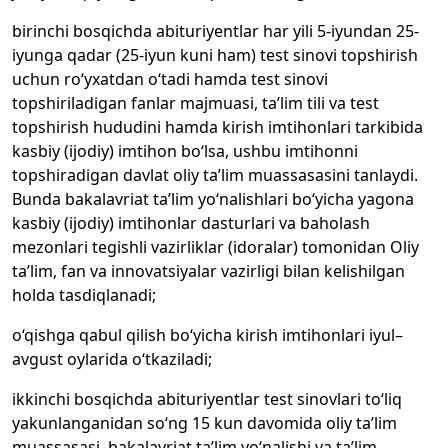
birinchi bosqichda abituriyentlar har yili 5-iyundan 25-
iyunga qadar (25-iyun kuni ham) test sinovi topshirish
uchun ro‘yxatdan o‘tadi hamda test sinovi
topshiriladigan fanlar majmuasi, ta’lim tili va test
topshirish hududini hamda kirish imtihonlari tarkibida
kasbiy (ijodiy) imtihon bo‘lsa, ushbu imtihonni
topshiradigan davlat oliy ta’lim muassasasini tanlaydi.
Bunda bakalavriat ta’lim yo‘nalishlari bo‘yicha yagona
kasbiy (ijodiy) imtihonlar dasturlari va baholash
mezonlari tegishli vazirliklar (idoralar) tomonidan Oliy
ta’lim, fan va innovatsiyalar vazirligi bilan kelishilgan
holda tasdiqlanadi;
o‘qishga qabul qilish bo‘yicha kirish imtihonlari iyul–
avgust oylarida o‘tkaziladi;
ikkinchi bosqichda abituriyentlar test sinovlari to‘liq
yakunlanganidan so‘ng 15 kun davomida oliy ta’lim
muassasasi, bakalavriat ta’lim yo‘nalishi va ta’lim