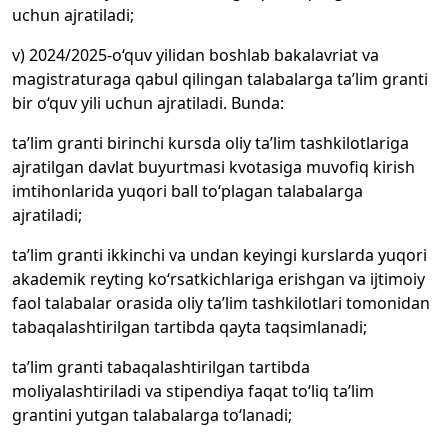
uchun ajratiladi;
v) 2024/2025-o‘quv yilidan boshlab bakalavriat va
magistraturaga qabul qilingan talabalarga ta’lim granti
bir o‘quv yili uchun ajratiladi. Bunda:
ta’lim granti birinchi kursda oliy ta’lim tashkilotlariga
ajratilgan davlat buyurtmasi kvotasiga muvofiq kirish
imtihonlarida yuqori ball to‘plagan talabalarga
ajratiladi;
ta’lim granti ikkinchi va undan keyingi kurslarda yuqori
akademik reyting ko‘rsatkichlariga erishgan va ijtimoiy
faol talabalar orasida oliy ta’lim tashkilotlari tomonidan
tabaqalashtirilgan tartibda qayta taqsimlanadi;
ta’lim granti tabaqalashtirilgan tartibda
moliyalashtiriladi va stipendiya faqat to‘liq ta’lim
grantini yutgan talabalarga to‘lanadi;