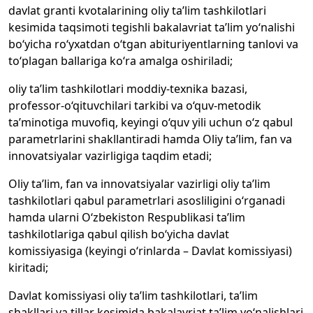
davlat granti kvotalarining oliy ta’lim tashkilotlari
kesimida taqsimoti tegishli bakalavriat ta’lim yo‘nalishi
bo‘yicha ro‘yxatdan o‘tgan abituriyentlarning tanlovi va
to‘plagan ballariga ko‘ra amalga oshiriladi;
oliy ta’lim tashkilotlari moddiy-texnika bazasi,
professor-o‘qituvchilari tarkibi va o‘quv-metodik
ta’minotiga muvofiq, keyingi o‘quv yili uchun o‘z qabul
parametrlarini shakllantiradi hamda Oliy ta’lim, fan va
innovatsiyalar vazirligiga taqdim etadi;
Oliy ta’lim, fan va innovatsiyalar vazirligi oliy ta’lim
tashkilotlari qabul parametrlari asosliligini o‘rganadi
hamda ularni O‘zbekiston Respublikasi ta’lim
tashkilotlariga qabul qilish bo‘yicha davlat
komissiyasiga (keyingi o‘rinlarda – Davlat komissiyasi)
kiritadi;
Davlat komissiyasi oliy ta’lim tashkilotlari, ta’lim
shakllari va tillar kesimida bakalavriat ta’lim yo‘nalishlari