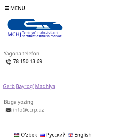
MENU
Temir yo‘l mahsulotlarni
MCHJ
sertifikatlashtirish markazi
Yagona telefon
78 150 13 69
Gerb
Bayrog’
Madhiya
Bizga yozing
info@ccrp.uz
Oʻzbek
Русский
English