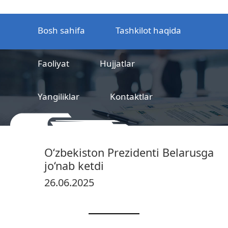
Bosh sahifa
Tashkilot haqida
Faoliyat
Hujjatlar
Yangiliklar
Kontaktlar
MCHJ
Temir yo‘l mahsulotlarni
O‘zbekiston Prezidenti Belarusga
sertifikatlashtirish markazi
jo‘nab ketdi
26.06.2025