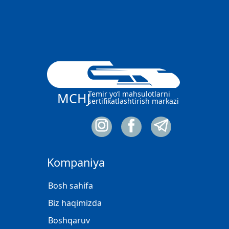
Temir yo‘l mahsulotlarni
MCHJ
sertifikatlashtirish markazi
Kompaniya
Bosh sahifa
Biz haqimizda
Boshqaruv