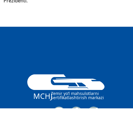
Prezidenti.
Temir yo‘l mahsulotlarni
MCHJ
sertifikatlashtirish markazi