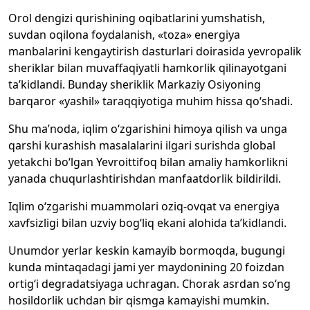
Orol dengizi qurishining oqibatlarini yumshatish,
suvdan oqilona foydalanish, «toza» energiya
manbalarini kengaytirish dasturlari doirasida yevropalik
sheriklar bilan muvaffaqiyatli hamkorlik qilinayotgani
ta’kidlandi. Bunday sheriklik Markaziy Osiyoning
barqaror «yashil» taraqqiyotiga muhim hissa qo‘shadi.
Shu ma’noda, iqlim o‘zgarishini himoya qilish va unga
qarshi kurashish masalalarini ilgari surishda global
yetakchi bo‘lgan Yevroittifoq bilan amaliy hamkorlikni
yanada chuqurlashtirishdan manfaatdorlik bildirildi.
Iqlim o‘zgarishi muammolari oziq-ovqat va energiya
xavfsizligi bilan uzviy bog‘liq ekani alohida ta’kidlandi.
Unumdor yerlar keskin kamayib bormoqda, bugungi
kunda mintaqadagi jami yer maydonining 20 foizdan
ortig‘i degradatsiyaga uchragan. Chorak asrdan so‘ng
hosildorlik uchdan bir qismga kamayishi mumkin.