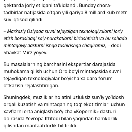
gektarda joriy etilgani ta’kidlandi. Bunday chora-
tadbirlar natijasida o‘tgan yili qariyb 8 milliard kub metr
suv iqtisod qilindi.
– Markaziy Osiyoda suvni tejaydigan texnologiyalarni joriy
etish borasidagi sa’y-harakatlarni birlashtirish va bu sohada
mintaqaviy dasturni ishga tushirishga chaqiramiz,
– dedi
Shavkat Mirziyoyev.
Bu masalalarning barchasini ekspertlar darajasida
muhokama qilish uchun Orolbo‘yi mintaqasida suvni
tejaydigan texnologiyalar bo‘yicha xalqaro forum
o‘tkazish rejalashtirilgan.
Shuningdek, muzliklar holatini uzluksiz sun’iy yo‘ldosh
orqali kuzatish va mintaqaning tog‘ ekotizimlari uchun
xavflarni erta aniqlash bo‘yicha «Kopernik» dasturi
doirasida Yevropa Ittifoqi bilan yaqindan hamkorlik
qilishdan manfaatdorlik bildirildi.