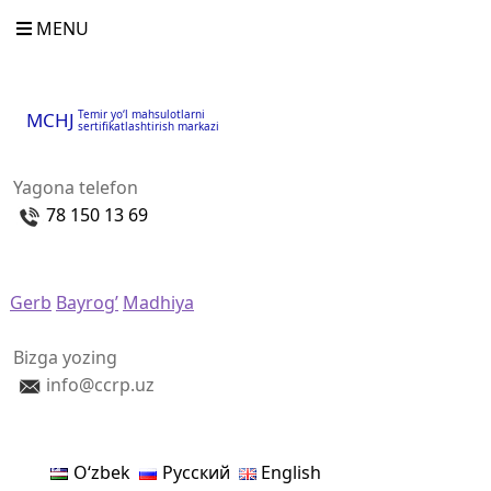
MENU
Temir yo‘l mahsulotlarni
MCHJ
sertifikatlashtirish markazi
Yagona telefon
78 150 13 69
Gerb
Bayrog’
Madhiya
Bizga yozing
info@ccrp.uz
Oʻzbek
Русский
English