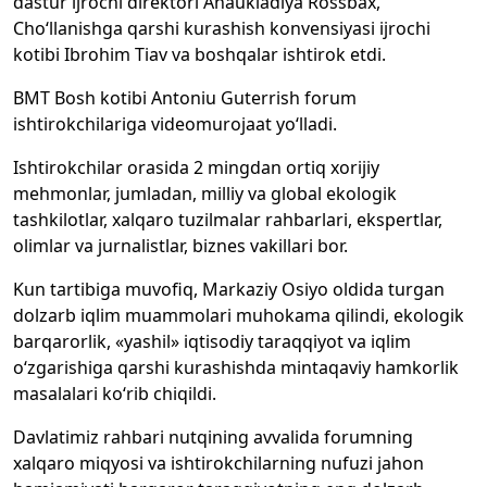
dastur ijrochi direktori Anaukladiya Rossbax,
Cho‘llanishga qarshi kurashish konvensiyasi ijrochi
kotibi Ibrohim Tiav va boshqalar ishtirok etdi.
BMT Bosh kotibi Antoniu Guterrish forum
ishtirokchilariga videomurojaat yo‘lladi.
Ishtirokchilar orasida 2 mingdan ortiq xorijiy
mehmonlar, jumladan, milliy va global ekologik
tashkilotlar, xalqaro tuzilmalar rahbarlari, ekspertlar,
olimlar va jurnalistlar, biznes vakillari bor.
Kun tartibiga muvofiq, Markaziy Osiyo oldida turgan
dolzarb iqlim muammolari muhokama qilindi, ekologik
barqarorlik, «yashil» iqtisodiy taraqqiyot va iqlim
o‘zgarishiga qarshi kurashishda mintaqaviy hamkorlik
masalalari ko‘rib chiqildi.
Davlatimiz rahbari nutqining avvalida forumning
xalqaro miqyosi va ishtirokchilarning nufuzi jahon