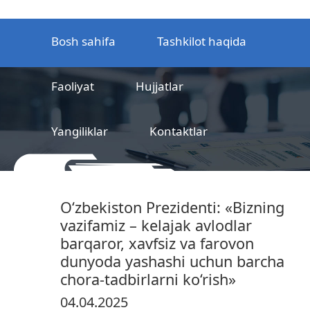
Bosh sahifa
Tashkilot haqida
Faoliyat
Hujjatlar
Yangiliklar
Kontaktlar
MCHJ
Temir yo‘l mahsulotlarni
O‘zbekiston Prezidenti: «Bizning
sertifikatlashtirish markazi
vazifamiz – kelajak avlodlar
barqaror, xavfsiz va farovon
dunyoda yashashi uchun barcha
chora-tadbirlarni ko‘rish»
04.04.2025