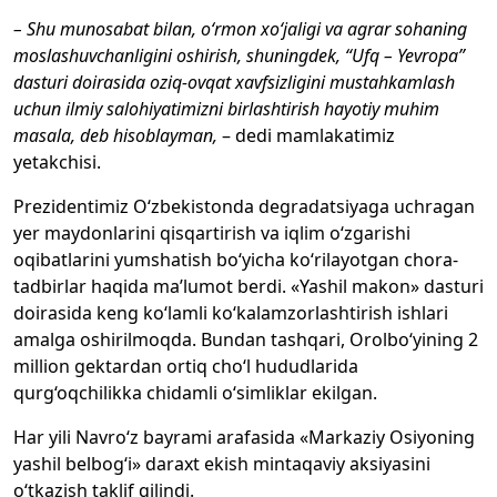
– Shu munosabat bilan, o‘rmon xo‘jaligi va agrar sohaning
moslashuvchanligini oshirish, shuningdek, “Ufq – Yevropa”
dasturi doirasida oziq-ovqat xavfsizligini mustahkamlash
uchun ilmiy salohiyatimizni birlashtirish hayotiy muhim
masala, deb hisoblayman,
– dedi mamlakatimiz
yetakchisi.
Prezidentimiz O‘zbekistonda degradatsiyaga uchragan
yer maydonlarini qisqartirish va iqlim o‘zgarishi
oqibatlarini yumshatish bo‘yicha ko‘rilayotgan chora-
tadbirlar haqida ma’lumot berdi. «Yashil makon» dasturi
doirasida keng ko‘lamli ko‘kalamzorlashtirish ishlari
amalga oshirilmoqda. Bundan tashqari, Orolbo‘yining 2
million gektardan ortiq cho‘l hududlarida
qurg‘oqchilikka chidamli o‘simliklar ekilgan.
Har yili Navro‘z bayrami arafasida «Markaziy Osiyoning
yashil belbog‘i» daraxt ekish mintaqaviy aksiyasini
o‘tkazish taklif qilindi.