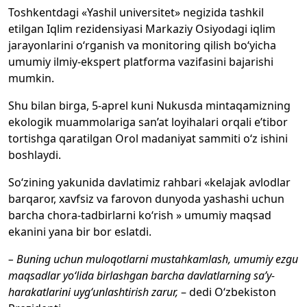
Toshkentdagi «Yashil universitet» negizida tashkil
etilgan Iqlim rezidensiyasi Markaziy Osiyodagi iqlim
jarayonlarini o‘rganish va monitoring qilish bo‘yicha
umumiy ilmiy-ekspert platforma vazifasini bajarishi
mumkin.
Shu bilan birga, 5-aprel kuni Nukusda mintaqamizning
ekologik muammolariga san’at loyihalari orqali e’tibor
tortishga qaratilgan Orol madaniyat sammiti o‘z ishini
boshlaydi.
So‘zining yakunida davlatimiz rahbari «kelajak avlodlar
barqaror, xavfsiz va farovon dunyoda yashashi uchun
barcha chora-tadbirlarni ko‘rish » umumiy maqsad
ekanini yana bir bor eslatdi.
– Buning uchun muloqotlarni mustahkamlash, umumiy ezgu
maqsadlar yo‘lida birlashgan barcha davlatlarning sa’y-
harakatlarini uyg‘unlashtirish zarur,
– dedi O‘zbekiston