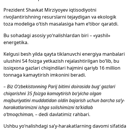
Prezident Shavkat Mirziyoyev iqtisodiyotni
rivojlantirishning resurslarni tejaydigan va ekologik
toza modeliga o‘tish masalasiga ham e’tibor qaratdi.
Bu sohadagi asosiy yo‘nalishlardan biri – «yashil»
energetika.
Kelgusi besh yilda qayta tiklanuvchi energiya manbalari
ulushini 54 foizga yetkazish rejalashtirilgan bo‘lib, bu
issiqxona gazlari chiqindilari hajmini qariyb 16 million
tonnaga kamaytirish imkonini beradi.
– Biz O‘zbekistonning Parij bitimi doirasida bug‘ gazlari
chiqarishni 35 foizga kamaytirish bo‘yicha olgan
majburiyatini muddatidan oldin bajarish uchun barcha sa’y-
harakatlarimizni ishga solishimizni ta’kidlab
o‘tmoqchiman,
– dedi davlatimiz rahbari.
Ushbu yo‘nalishdagi sa’y-harakatlarning davomi sifatida