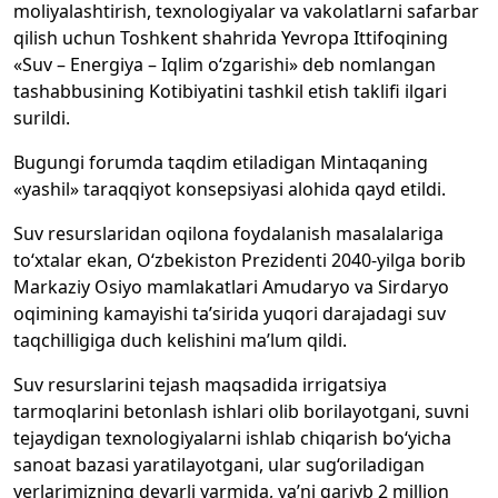
moliyalashtirish, texnologiyalar va vakolatlarni safarbar
qilish uchun Toshkent shahrida Yevropa Ittifoqining
«Suv – Energiya – Iqlim o‘zgarishi» deb nomlangan
tashabbusining Kotibiyatini tashkil etish taklifi ilgari
surildi.
Bugungi forumda taqdim etiladigan Mintaqaning
«yashil» taraqqiyot konsepsiyasi alohida qayd etildi.
Suv resurslaridan oqilona foydalanish masalalariga
to‘xtalar ekan, O‘zbekiston Prezidenti 2040-yilga borib
Markaziy Osiyo mamlakatlari Amudaryo va Sirdaryo
oqimining kamayishi ta’sirida yuqori darajadagi suv
taqchilligiga duch kelishini ma’lum qildi.
Suv resurslarini tejash maqsadida irrigatsiya
tarmoqlarini betonlash ishlari olib borilayotgani, suvni
tejaydigan texnologiyalarni ishlab chiqarish bo‘yicha
sanoat bazasi yaratilayotgani, ular sug‘oriladigan
yerlarimizning deyarli yarmida, ya’ni qariyb 2 million