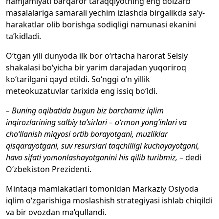
hamjamiyati barqaror taraqqiyotning eng dolzarb
masalalariga samarali yechim izlashda birgalikda sa’y-
harakatlar olib borishga sodiqligi namunasi ekanini
ta’kidladi.
O‘tgan yili dunyoda ilk bor o‘rtacha harorat Selsiy
shakalasi bo‘yicha bir yarim darajadan yuqoriroq
ko‘tarilgani qayd etildi. So‘nggi o‘n yillik
meteokuzatuvlar tarixida eng issiq bo‘ldi.
– Buning oqibatida bugun biz barchamiz iqlim
inqirozlarining salbiy ta’sirlari – o‘rmon yong‘inlari va
cho‘llanish miqyosi ortib borayotgani, muzliklar
qisqarayotgani, suv resurslari taqchilligi kuchayayotgani,
havo sifati yomonlashayotganini his qilib turibmiz,
– dedi
O‘zbekiston Prezidenti.
Mintaqa mamlakatlari tomonidan Markaziy Osiyoda
iqlim o‘zgarishiga moslashish strategiyasi ishlab chiqildi
va bir ovozdan ma’qullandi.