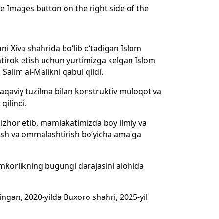
 Images button on the right side of the
i Xiva shahrida bo‘lib o‘tadigan Islom
ishtirok etish uchun yurtimizga kelgan Islom
Salim al-Malikni qabul qildi.
taqaviy tuzilma bilan konstruktiv muloqot va
qilindi.
izhor etib, mamlakatimizda boy ilmiy va
ash va ommalashtirish bo‘yicha amalga
hamkorlikning bugungi darajasini alohida
ingan, 2020-yilda Buxoro shahri, 2025-yil