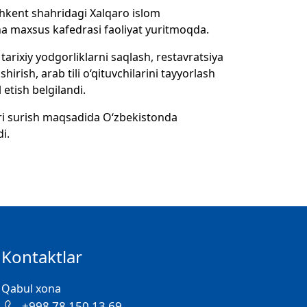
oshkent shahridagi Xalqaro islom
ha maxsus kafedrasi faoliyat yuritmoqda.
arixiy yodgorliklarni saqlash, restavratsiya
irish, arab tili o‘qituvchilarini tayyorlash
 etish belgilandi.
ari surish maqsadida O‘zbekistonda
i.
Kontaktlar
Qabul xona
+998 78 150 13 69