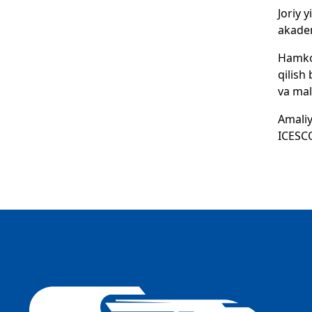
Joriy 
akadem
Hamkor
qilish
va mal
Amaliy
ICESCO