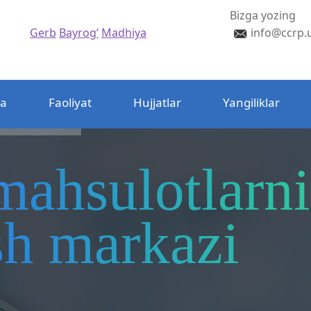
Bizga yozing
Gerb
Bayrog’
Madhiya
info@ccrp.
da
Faoliyat
Hujjatlar
Yangiliklar
mahsulotlarni
ash markazi