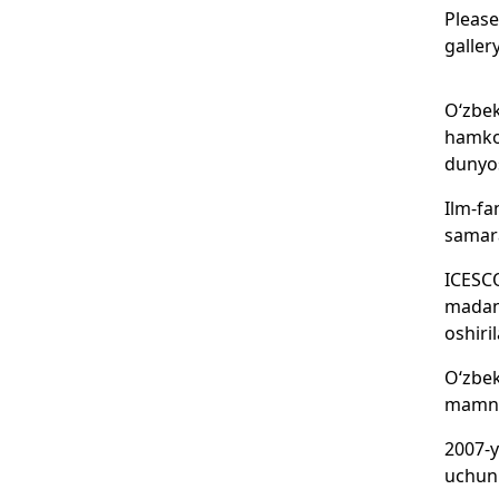
Please
galler
O‘zbek
hamkor
dunyos
Ilm-fa
samara
ICESCO
madani
oshiri
O‘zbek
mamnun
2007-y
uchun