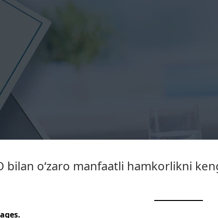
bilan o‘zaro manfaatli hamkorlikni kengay
ages.