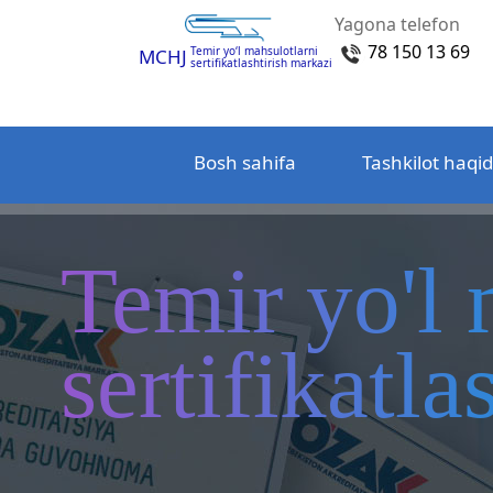
Yagona telefon
78 150 13 69
Temir yo‘l mahsulotlarni
MCHJ
sertifikatlashtirish markazi
Bosh sahifa
Tashkilot haqi
Temir yo'l 
sertifikatl