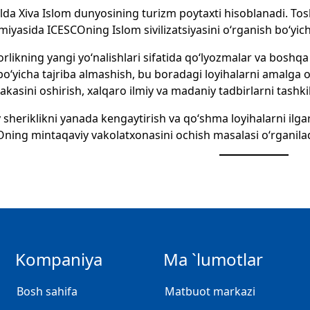
yilda Xiva Islom dunyosining turizm poytaxti hisoblanadi. T
iyasida ICESCOning Islom sivilizatsiyasini o‘rganish bo‘yic
likning yangi yo‘nalishlari sifatida qo‘lyozmalar va boshqa t
 bo‘yicha tajriba almashish, bu boradagi loyihalarni amalga osh
akasini oshirish, xalqaro ilmiy va madaniy tadbirlarni tashkil
 sheriklikni yanada kengaytirish va qo‘shma loyihalarni ilg
ning mintaqaviy vakolatxonasini ochish masalasi o‘rganilad
Kompaniya
Ma `lumotlar
Bosh sahifa
Matbuot markazi