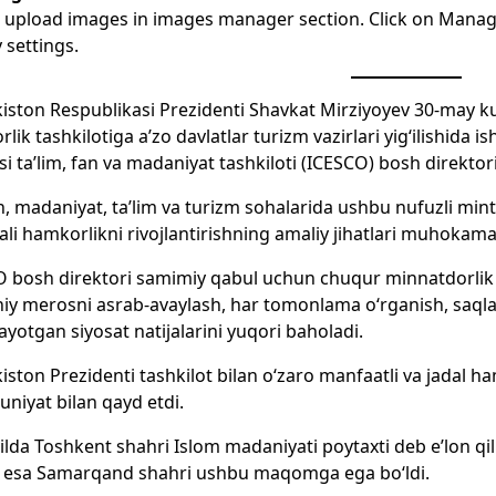
 upload images in images manager section. Click on Manage
y settings.
iston Respublikasi Prezidenti Shavkat Mirziyoyev 30-may kun
lik tashkilotiga a’zo davlatlar turizm vazirlari yig‘ilishida 
i ta’lim, fan va madaniyat tashkiloti (ICESCO) bosh direktori 
n, madaniyat, ta’lim va turizm sohalarida ushbu nufuzli min
li hamkorlikni rivojlantirishning amaliy jihatlari muhokama 
 bosh direktori samimiy qabul uchun chuqur minnatdorlik 
y merosni asrab-avaylash, har tomonlama o‘rganish, saql
layotgan siyosat natijalarini yuqori baholadi.
iston Prezidenti tashkilot bilan o‘zaro manfaatli va jadal 
iyat bilan qayd etdi.
ilda Toshkent shahri Islom madaniyati poytaxti deb e’lon qil
 esa Samarqand shahri ushbu maqomga ega bo‘ldi.