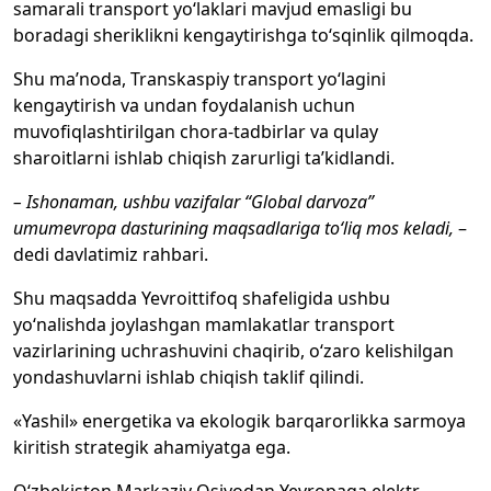
samarali transport yo‘laklari mavjud emasligi bu
boradagi sheriklikni kengaytirishga to‘sqinlik qilmoqda.
Shu ma’noda, Transkaspiy transport yo‘lagini
kengaytirish va undan foydalanish uchun
muvofiqlashtirilgan chora-tadbirlar va qulay
sharoitlarni ishlab chiqish zarurligi ta’kidlandi.
– Ishonaman, ushbu vazifalar “Global darvoza”
umumevropa dasturining maqsadlariga to‘liq mos keladi,
–
dedi davlatimiz rahbari.
Shu maqsadda Yevroittifoq shafeligida ushbu
yo‘nalishda joylashgan mamlakatlar transport
vazirlarining uchrashuvini chaqirib, o‘zaro kelishilgan
yondashuvlarni ishlab chiqish taklif qilindi.
«Yashil» energetika va ekologik barqarorlikka sarmoya
kiritish strategik ahamiyatga ega.