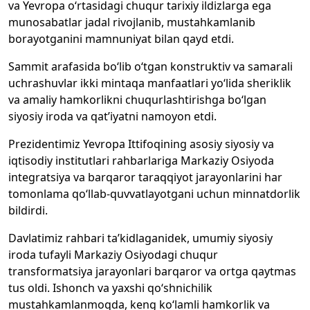
va Yevropa o‘rtasidagi chuqur tarixiy ildizlarga ega
munosabatlar jadal rivojlanib, mustahkamlanib
borayotganini mamnuniyat bilan qayd etdi.
Sammit arafasida bo‘lib o‘tgan konstruktiv va samarali
uchrashuvlar ikki mintaqa manfaatlari yo‘lida sheriklik
va amaliy hamkorlikni chuqurlashtirishga bo‘lgan
siyosiy iroda va qat’iyatni namoyon etdi.
Prezidentimiz Yevropa Ittifoqining asosiy siyosiy va
iqtisodiy institutlari rahbarlariga Markaziy Osiyoda
integratsiya va barqaror taraqqiyot jarayonlarini har
tomonlama qo‘llab-quvvatlayotgani uchun minnatdorlik
bildirdi.
Davlatimiz rahbari ta’kidlaganidek, umumiy siyosiy
iroda tufayli Markaziy Osiyodagi chuqur
transformatsiya jarayonlari barqaror va ortga qaytmas
tus oldi. Ishonch va yaxshi qo‘shnichilik
mustahkamlanmoqda, keng ko‘lamli hamkorlik va