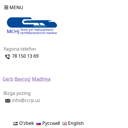
MENU
Temir yo‘l mahsulotlarni
MCHJ
sertifikatlashtirish markazi
Yagona telefon
78 150 13 69
Gerb
Bayrog’
Madhiya
Bizga yozing
info@ccrp.uz
Oʻzbek
Русский
English