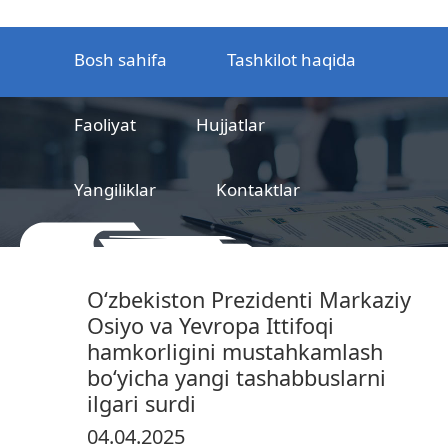
Bosh sahifa
Tashkilot haqida
Faoliyat
Hujjatlar
Yangiliklar
Kontaktlar
MCHJ
Temir yo‘l mahsulotlarni
O‘zbekiston Prezidenti Markaziy
sertifikatlashtirish markazi
Osiyo va Yevropa Ittifoqi
hamkorligini mustahkamlash
bo‘yicha yangi tashabbuslarni
ilgari surdi
04.04.2025