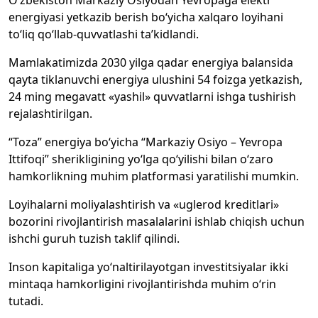
O‘zbekiston Markaziy Osiyodan Yevropaga elektr
energiyasi yetkazib berish bo‘yicha xalqaro loyihani
to‘liq qo‘llab-quvvatlashi ta’kidlandi.
Mamlakatimizda 2030 yilga qadar energiya balansida
qayta tiklanuvchi energiya ulushini 54 foizga yetkazish,
24 ming megavatt «yashil» quvvatlarni ishga tushirish
rejalashtirilgan.
“Toza” energiya bo‘yicha “Markaziy Osiyo – Yevropa
Ittifoqi” sherikligining yo‘lga qo‘yilishi bilan o‘zaro
hamkorlikning muhim platformasi yaratilishi mumkin.
Loyihalarni moliyalashtirish va «uglerod kreditlari»
bozorini rivojlantirish masalalarini ishlab chiqish uchun
ishchi guruh tuzish taklif qilindi.
Inson kapitaliga yo‘naltirilayotgan investitsiyalar ikki
mintaqa hamkorligini rivojlantirishda muhim o‘rin
tutadi.