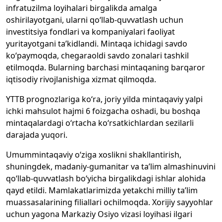
infratuzilma loyihalari birgalikda amalga
oshirilayotgani, ularni qo‘llab-quvvatlash uchun
investitsiya fondlari va kompaniyalari faoliyat
yuritayotgani ta’kidlandi. Mintaqa ichidagi savdo
ko‘paymoqda, chegaraoldi savdo zonalari tashkil
etilmoqda. Bularning barchasi mintaqaning barqaror
iqtisodiy rivojlanishiga xizmat qilmoqda.
YTTB prognozlariga ko‘ra, joriy yilda mintaqaviy yalpi
ichki mahsulot hajmi 6 foizgacha oshadi, bu boshqa
mintaqalardagi o‘rtacha ko‘rsatkichlardan sezilarli
darajada yuqori.
Umummintaqaviy o‘ziga xoslikni shakllantirish,
shuningdek, madaniy-gumanitar va ta’lim almashinuvini
qo‘llab-quvvatlash bo‘yicha birgalikdagi ishlar alohida
qayd etildi. Mamlakatlarimizda yetakchi milliy ta’lim
muassasalarining filiallari ochilmoqda. Xorijiy sayyohlar
uchun yagona Markaziy Osiyo vizasi loyihasi ilgari