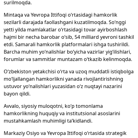
surilmoqda.
Mintaqa va Yevropa Ittifoqi o‘rtasidagi hamkorlik
sezilarli darajada faollashgani kuzatilmoqda. So‘nggi
yetti yilda mamlakatlar o‘rtasidagi tovar ayirboshlash
hajmi bir necha barobar o‘sib, 54 milliard yevroni tashkil
etdi. Samarali hamkorlik platformalari ishga tushirildi.
Barcha muhim yo‘nalishlar bo‘yicha vazirlar yig‘ilishlari,
forumlar va sammitlar muntazam o‘tkazib kelinmoqda.
O‘zbekiston yetakchisi o‘rta va uzoq muddatli istiqbolga
mo‘ljallangan hamkorlikni yanada rivojlantirishning
ustuvor yo‘nalishlari yuzasidan o‘z nuqtayi nazarini
bayon qildi.
Avvalo, siyosiy muloqotni, ko‘p tomonlama
hamkorlikning huquqiy va institutsional asoslarini
mustahkamlash muhimligi ta’kidlandi.
Markaziy Osiyo va Yevropa Ittifoqi o‘rtasida strategik