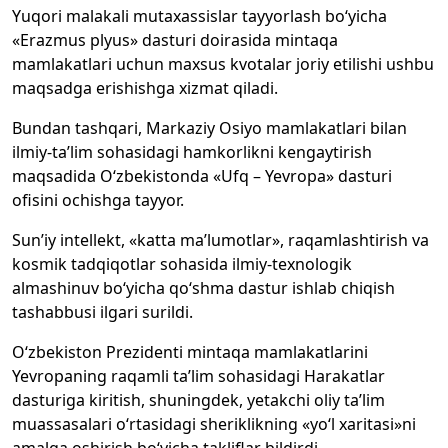
Yuqori malakali mutaxassislar tayyorlash bo‘yicha
«Erazmus plyus» dasturi doirasida mintaqa
mamlakatlari uchun maxsus kvotalar joriy etilishi ushbu
maqsadga erishishga xizmat qiladi.
Bundan tashqari, Markaziy Osiyo mamlakatlari bilan
ilmiy-ta’lim sohasidagi hamkorlikni kengaytirish
maqsadida O‘zbekistonda «Ufq – Yevropa» dasturi
ofisini ochishga tayyor.
Sun’iy intellekt, «katta ma’lumotlar», raqamlashtirish va
kosmik tadqiqotlar sohasida ilmiy-texnologik
almashinuv bo‘yicha qo‘shma dastur ishlab chiqish
tashabbusi ilgari surildi.
O‘zbekiston Prezidenti mintaqa mamlakatlarini
Yevropaning raqamli ta’lim sohasidagi Harakatlar
dasturiga kiritish, shuningdek, yetakchi oliy ta’lim
muassasalari o‘rtasidagi sheriklikning «yo‘l xaritasi»ni