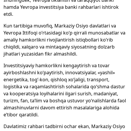
shuningdek, Yevropa tiklanish va taraqqiyot banki
hamda Yevropa investitsiya banki rahbarlari ishtirok
etdi.
Kun tartibiga muvofiq, Markaziy Osiyo davlatlari va
Yevropa Ittifoqi o‘rtasidagi ko‘p qirrali munosabatlar va
amaliy hamkorlikni rivojlantirish istiqbollari ko‘rib
chiqildi, xalqaro va mintaqaviy siyosatning dolzarb
jihatlari yuzasidan fikr almashildi.
Investitsiyaviy hamkorlikni kengaytirish va tovar
ayirboshlashni ko‘paytirish, innovatsiyalar, «yashil»
energetika, tog‘-kon, qishloq xo‘jaligi, transport,
logistika va raqamlashtirish sohalarida qo‘shma dastur
va kooperatsiya loyihalarini ilgari surish, madaniyat,
turizm, fan, ta’lim va boshqa ustuvor yo‘nalishlarda faol
almashinuvlarni davom ettirish masalalariga alohida
e’tibor qaratildi.
Davlatimiz rahbari tadbirni ochar ekan, Markaziy Osiyo