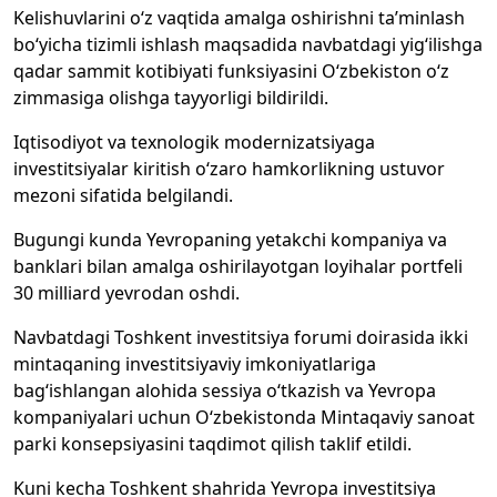
Kelishuvlarini o‘z vaqtida amalga oshirishni ta’minlash
bo‘yicha tizimli ishlash maqsadida navbatdagi yig‘ilishga
qadar sammit kotibiyati funksiyasini O‘zbekiston o‘z
zimmasiga olishga tayyorligi bildirildi.
Iqtisodiyot va texnologik modernizatsiyaga
investitsiyalar kiritish o‘zaro hamkorlikning ustuvor
mezoni sifatida belgilandi.
Bugungi kunda Yevropaning yetakchi kompaniya va
banklari bilan amalga oshirilayotgan loyihalar portfeli
30 milliard yevrodan oshdi.
Navbatdagi Toshkent investitsiya forumi doirasida ikki
mintaqaning investitsiyaviy imkoniyatlariga
bag‘ishlangan alohida sessiya o‘tkazish va Yevropa
kompaniyalari uchun O‘zbekistonda Mintaqaviy sanoat
parki konsepsiyasini taqdimot qilish taklif etildi.
Kuni kecha Toshkent shahrida Yevropa investitsiya