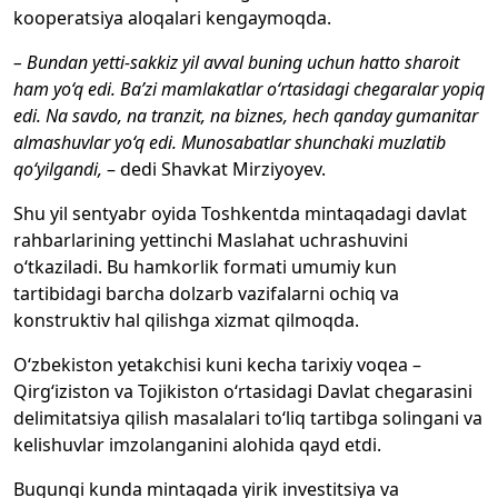
kooperatsiya aloqalari kengaymoqda.
– Bundan yetti-sakkiz yil avval buning uchun hatto sharoit
ham yo‘q edi. Ba’zi mamlakatlar o‘rtasidagi chegaralar yopiq
edi. Na savdo, na tranzit, na biznes, hech qanday gumanitar
almashuvlar yo‘q edi. Munosabatlar shunchaki muzlatib
qo‘yilgandi,
– dedi Shavkat Mirziyoyev.
Shu yil sentyabr oyida Toshkentda mintaqadagi davlat
rahbarlarining yettinchi Maslahat uchrashuvini
o‘tkaziladi. Bu hamkorlik formati umumiy kun
tartibidagi barcha dolzarb vazifalarni ochiq va
konstruktiv hal qilishga xizmat qilmoqda.
O‘zbekiston yetakchisi kuni kecha tarixiy voqea –
Qirg‘iziston va Tojikiston o‘rtasidagi Davlat chegarasini
delimitatsiya qilish masalalari to‘liq tartibga solingani va
kelishuvlar imzolanganini alohida qayd etdi.
Bugungi kunda mintaqada yirik investitsiya va