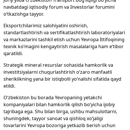
Joriy yilda O‘zbekiston Transport bog‘liqligi bo‘yicha
navbatdagi iqtisodiy forum va Investorlar forumini
o‘tkazishga tayyor.
Eksportchilarimiz salohiyatini oshirish,
standartlashtirish va sertifikatlashtirish laboratoriyalari
va markazlarini tashkil etish uchun Yevropa Ittifoqining
texnik ko‘magini kengaytirish masalalariga ham e’tibor
qaratildi.
Strategik mineral resurslar sohasida hamkorlik va
investitsiyalarni chuqurlashtirish o‘zaro manfaatli
sheriklikning yana bir istiqbolli yo‘nalishi sifatida qayd
etildi.
O‘zbekiston bu borada Yevropaning yetakchi
kompaniyalari bilan hamkorlik qilish bo‘yicha ijobiy
tajribaga ega. Shu bilan birga, ushbu mahsulotlarni,
shuningdek, tayyor sanoat va qishloq xo‘jaligi
tovarlarini Yevropa bozoriga yetkazib berish uchun