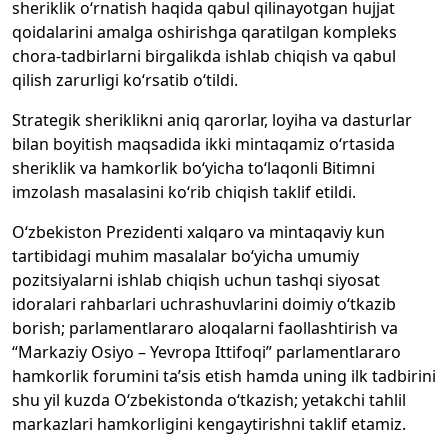
sheriklik o‘rnatish haqida qabul qilinayotgan hujjat
qoidalarini amalga oshirishga qaratilgan kompleks
chora-tadbirlarni birgalikda ishlab chiqish va qabul
qilish zarurligi ko‘rsatib o‘tildi.
Strategik sheriklikni aniq qarorlar, loyiha va dasturlar
bilan boyitish maqsadida ikki mintaqamiz o‘rtasida
sheriklik va hamkorlik bo‘yicha to‘laqonli Bitimni
imzolash masalasini ko‘rib chiqish taklif etildi.
O‘zbekiston Prezidenti xalqaro va mintaqaviy kun
tartibidagi muhim masalalar bo‘yicha umumiy
pozitsiyalarni ishlab chiqish uchun tashqi siyosat
idoralari rahbarlari uchrashuvlarini doimiy o‘tkazib
borish; parlamentlararo aloqalarni faollashtirish va
“Markaziy Osiyo – Yevropa Ittifoqi” parlamentlararo
hamkorlik forumini ta’sis etish hamda uning ilk tadbirini
shu yil kuzda O‘zbekistonda o‘tkazish; yetakchi tahlil
markazlari hamkorligini kengaytirishni taklif etamiz.