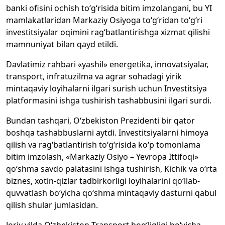
banki ofisini ochish to‘g‘risida bitim imzolangani, bu YI
mamlakatlaridan Markaziy Osiyoga to‘g‘ridan to‘g‘ri
investitsiyalar oqimini rag‘batlantirishga xizmat qilishi
mamnuniyat bilan qayd etildi.
Davlatimiz rahbari «yashil» energetika, innovatsiyalar,
transport, infratuzilma va agrar sohadagi yirik
mintaqaviy loyihalarni ilgari surish uchun Investitsiya
platformasini ishga tushirish tashabbusini ilgari surdi.
Bundan tashqari, O‘zbekiston Prezidenti bir qator
boshqa tashabbuslarni aytdi. Investitsiyalarni himoya
qilish va rag‘batlantirish to‘g‘risida ko‘p tomonlama
bitim imzolash, «Markaziy Osiyo – Yevropa Ittifoqi»
qo‘shma savdo palatasini ishga tushirish, Kichik va o‘rta
biznes, xotin-qizlar tadbirkorligi loyihalarini qo‘llab-
quvvatlash bo‘yicha qo‘shma mintaqaviy dasturni qabul
qilish shular jumlasidan.