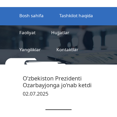
Bosh sahifa
Tashkilot haqida
Faoliyat
Hujjatlar
Yangiliklar
Kontaktlar
MCHJ
Temir yo‘l mahsulotlarni
O‘zbekiston Prezidenti
sertifikatlashtirish markazi
Ozarbayjonga jo‘nab ketdi
02.07.2025