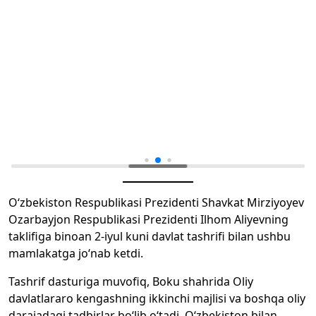
O‘zbekiston Respublikasi Prezidenti Shavkat Mirziyoyev
Ozarbayjon Respublikasi Prezidenti Ilhom Aliyevning
taklifiga binoan 2-iyul kuni davlat tashrifi bilan ushbu
mamlakatga jo‘nab ketdi.
Tashrif dasturiga muvofiq, Boku shahrida Oliy
davlatlararo kengashning ikkinchi majlisi va boshqa oliy
darajadagi tadbirlar bo‘lib o‘tadi. O‘zbekiston bilan