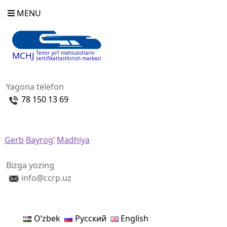
MENU
Temir yo‘l mahsulotlarni
MCHJ
sertifikatlashtirish markazi
Yagona telefon
78 150 13 69
Gerb
Bayrog’
Madhiya
Bizga yozing
info@ccrp.uz
Oʻzbek
Русский
English