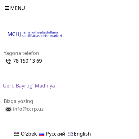
MENU
Temir yo‘l mahsulotlarni
MCHJ
sertifikatlashtirish markazi
Yagona telefon
78 150 13 69
Gerb
Bayrog’
Madhiya
Bizga yozing
info@ccrp.uz
Oʻzbek
Русский
English