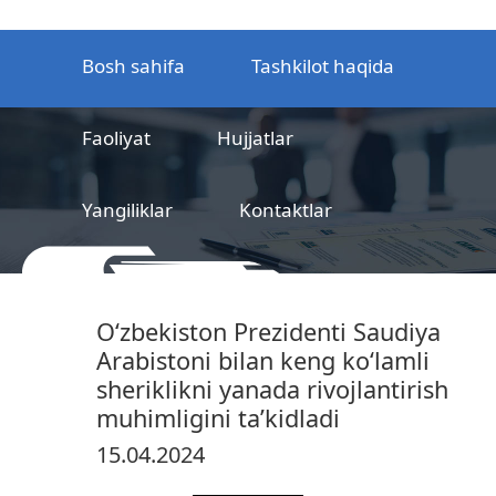
Bosh sahifa
Tashkilot haqida
Faoliyat
Hujjatlar
Yangiliklar
Kontaktlar
MCHJ
Temir yo‘l mahsulotlarni
O‘zbekiston Prezidenti Saudiya
sertifikatlashtirish markazi
Arabistoni bilan keng ko‘lamli
sheriklikni yanada rivojlantirish
muhimligini ta’kidladi
15.04.2024