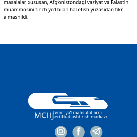
masalalar, xususan, Afg‘onistondagi vaziyat va Falastin
muammosini tinch yo‘l bilan hal etish yuzasidan fikr
almashildi.
Temir yo‘l mahsulotlarni
MCHJ
sertifikatlashtirish markazi