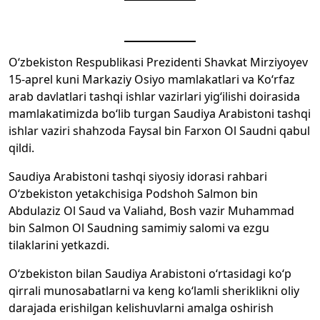
O‘zbekiston Respublikasi Prezidenti Shavkat Mirziyoyev
15-aprel kuni Markaziy Osiyo mamlakatlari va Ko‘rfaz
arab davlatlari tashqi ishlar vazirlari yig‘ilishi doirasida
mamlakatimizda bo‘lib turgan Saudiya Arabistoni tashqi
ishlar vaziri shahzoda Faysal bin Farxon Ol Saudni qabul
qildi.
Saudiya Arabistoni tashqi siyosiy idorasi rahbari
O‘zbekiston yetakchisiga Podshoh Salmon bin
Abdulaziz Ol Saud va Valiahd, Bosh vazir Muhammad
bin Salmon Ol Saudning samimiy salomi va ezgu
tilaklarini yetkazdi.
O‘zbekiston bilan Saudiya Arabistoni o‘rtasidagi ko‘p
qirrali munosabatlarni va keng ko‘lamli sheriklikni oliy
darajada erishilgan kelishuvlarni amalga oshirish