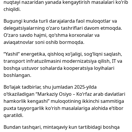
nuqtayi nazaridan yanada kengaytirish masalalari ko‘rib
chiqildi.
Bugungi kunda turli darajalarda faol muloqotlar va
delegatsiyalarning o‘zaro tashriflari davom etmoqda.
O‘zaro savdo hajmi, qo‘shma korxonalar va
aviaqatnovlar soni oshib bormoqda.
“Yashil” energetika, qishloq xo‘jaligi, sog‘liqni saqlash,
transport infratuzilmasini modernizatsiya qilish, IT va
boshqa ustuvor sohalarda kooperatsiya loyihalari
boshlangan.
Bo‘lajak tadbirlar, shu jumladan 2025-yilda
o‘tkaziladigan “Markaziy Osiyo – Ko‘rfaz arab davlatlari
hamkorlik kengashi” muloqotining ikkinchi sammitiga
puxta tayyorgarlik ko‘rish masalalariga alohida e’tibor
qaratildi.
Bundan tashqari, mintaqaviy kun tartibidagi boshqa