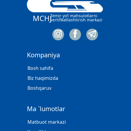
Temir yo‘l mahsulotlarni
MCHJ
sertifikatlashtirish markazi
Kompaniya
Bosh sahifa
Biz haqimizda
Boshqaruv
Ma `lumotlar
Matbuot markazi