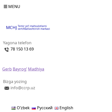
MENU
Temir yo‘l mahsulotlarni
MCHJ
sertifikatlashtirish markazi
Yagona telefon
78 150 13 69
Gerb
Bayrog’
Madhiya
Bizga yozing
info@ccrp.uz
Oʻzbek
Русский
English