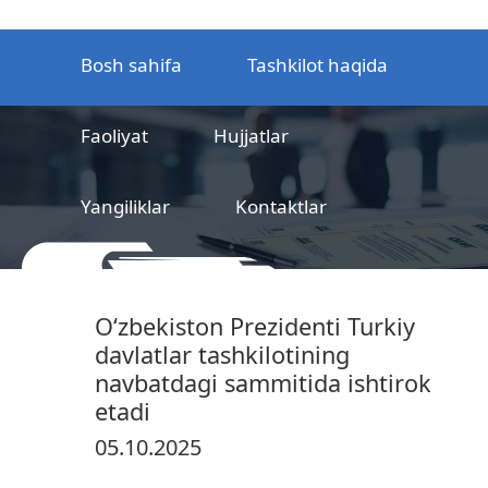
Bosh sahifa
Tashkilot haqida
Faoliyat
Hujjatlar
Yangiliklar
Kontaktlar
MCHJ
Temir yo‘l mahsulotlarni
O‘zbekiston Prezidenti Turkiy
sertifikatlashtirish markazi
davlatlar tashkilotining
navbatdagi sammitida ishtirok
etadi
05.10.2025