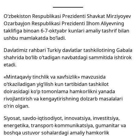
O‘zbekiston Respublikasi Prezidenti Shavkat Mirziyoyev
Ozarbayjon Respublikasi Prezidenti Ilhom Aliyevning
taklifiga binoan 6-7-oktyabr kunlari amaliy tashrif bilan
ushbu mamlakatda bo‘ladi.
Davlatimiz rahbari Turkiy davlatlar tashkilotining Gabala
shahrida bo‘lib o‘tadigan navbatdagi sammitida ishtirok
etadi.
«Mintaqaviy tinchlik va xavfsizlik» mavzusida
o‘tkaziladigan yig‘ilish kun tartibidan tashkilot
doirasidagi ko‘p tomonlama hamkorlikni yanada
rivojlantirish va kengaytirishning dolzarb masalalari
o‘rin olgan.
Siyosat, savdo-iqtisodiyot, innovatsiya, investitsiya,
energetika, transport-kommunikatsiya, gumanitar va
boshqa ustuvor sohalardagi amaliy hamkorlik