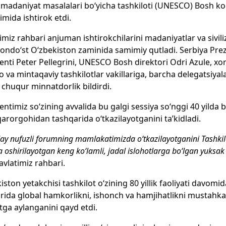
 madaniyat masalalari bo‘yicha tashkiloti (UNESCO) Bosh kon
mida ishtirok etdi.
imiz rahbari anjuman ishtirokchilarini madaniyatlar va sivil
do‘st O‘zbekiston zaminida samimiy qutladi. Serbiya Prezi
enti Peter Pellegrini, UNESCO Bosh direktori Odri Azule, xo
o va mintaqaviy tashkilotlar vakillariga, barcha delegatsiya
chuqur minnatdorlik bildirdi.
entimiz so‘zining avvalida bu galgi sessiya so‘nggi 40 yilda
arorgohidan tashqarida o‘tkazilayotganini ta’kidladi.
ay nufuzli forumning mamlakatimizda o‘tkazilayotganini Tashkil
oshirilayotgan keng ko‘lamli, jadal islohotlarga bo‘lgan yuksak 
avlatimiz rahbari.
iston yetakchisi tashkilot o‘zining 80 yillik faoliyati davomi
rida global hamkorlikni, ishonch va hamjihatlikni mustah
utga aylanganini qayd etdi.