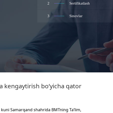
2
Sertifikatlash
3
Sinovlar
 kengaytirish bo‘yicha qator
r kuni Samarqand shahrida BMTning Ta’lim,