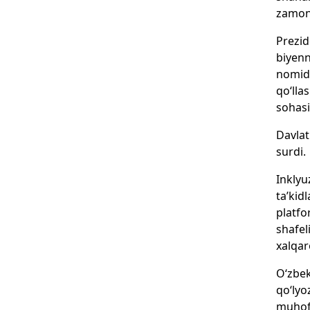
zamona
Prezid
biyenn
nomida
qo‘lla
sohasi
Davlat
surdi.
Inklyu
ta’kid
platfo
shafel
xalqar
O‘zbek
qo‘lyo
muhofa