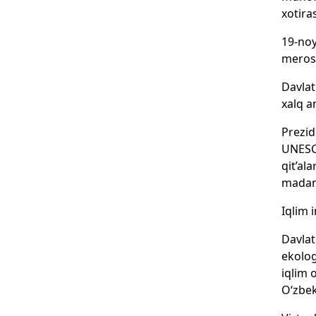
xotira
19-noy
meros 
Davlat
xalq a
Prezid
UNESCO
qit’al
madani
Iqlim 
Davlat
ekolog
iqlim 
O‘zbek