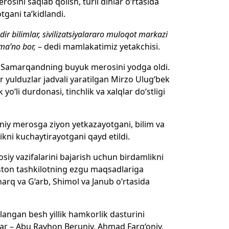
osini saqlab qolish, turli dinlar o‘rtasida
ani ta’kidlandi.
r bilimlar, sivilizatsiyalararo muloqot markazi
 ma’no bor,
– dedi mamlakatimiz yetakchisi.
an Samarqandning buyuk merosini yodga oldi.
 yulduzlar jadvali yaratilgan Mirzo Ulug‘bek
o‘li durdonasi, tinchlik va xalqlar do‘stligi
aniy merosga ziyon yetkazayotgani, bilim va
kni kuchaytirayotgani qayd etildi.
y vazifalarini bajarish uchun birdamlikni
iston tashkilotning ezgu maqsadlariga
arq va G‘arb, Shimol va Janub o‘rtasida
ngan besh yillik hamkorlik dasturini
r – Abu Rayhon Beruniy, Ahmad Farg‘oniy,