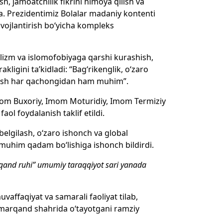
h, jamoatchilik fikrini himoya qilish va
a. Prezidentimiz Bolalar madaniy kontenti
vojlantirish bo‘yicha kompleks
lizm va islomofobiyaga qarshi kurashish,
ligini ta’kidladi: “Bag‘rikenglik, o‘zaro
etish har qachongidan ham muhim”.
 Imom Buxoriy, Imom Moturidiy, Imom Termiziy
l foydalanish taklif etildi.
belgilash, o‘zaro ishonch va global
 muhim qadam bo‘lishiga ishonch bildirdi.
qand ruhi” umumiy taraqqiyot sari yanada
vaffaqiyat va samarali faoliyat tilab,
 Samarqand shahrida o‘tayotgani ramziy