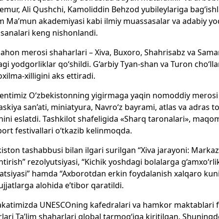
emur, Ali Qushchi, Kamoliddin Behzod yubileylariga bag‘ishl
 Ma’mun akademiyasi kabi ilmiy muassasalar va adabiy yod
y sanalari keng nishonlandi.
ahon merosi shaharlari – Xiva, Buxoro, Shahrisabz va Sa
agi yodgorliklar qo‘shildi. G‘arbiy Tyan-shan va Turon cho‘ll
xilma-xilligini aks ettiradi.
entimiz O‘zbekistonning yigirmaga yaqin nomoddiy merosi 
 askiya san’ati, miniatyura, Navro‘z bayrami, atlas va adras 
nini eslatdi. Tashkilot shafeligida «Sharq taronalari», maqom
ort festivallari o‘tkazib kelinmoqda.
iston tashabbusi bilan ilgari surilgan “Xiva jarayoni: Mark
antirish” rezolyutsiyasi, “Kichik yoshdagi bolalarga g‘amxo‘rli
atsiyasi” hamda “Axborotdan erkin foydalanish xalqaro kuni
ujjatlarga alohida e’tibor qaratildi.
atimizda UNESCOning kafedralari va hamkor maktablari fa
lari Ta’lim shaharlari global tarmog‘iga kiritilgan. Shunin