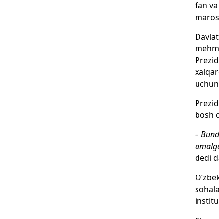
fan va
marosi
Davlat
mehmon
Prezid
xalqar
uchun 
Prezid
bosh q
– Bund
amalga 
dedi d
O‘zbek
sohala
instit