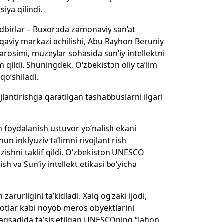
iya qilindi.
dbirlar – Buxoroda zamonaviy san’at
aqaviy markazi ochilishi, Abu Rayhon Beruniy
osimi, muzeylar sohasida sun’iy intellektni
 qildi. Shuningdek, O‘zbekiston oliy ta’lim
qo‘shiladi.
jlantirishga qaratilgan tashabbuslarni ilgari
dan foydalanish ustuvor yo‘nalish ekani
n inklyuziv ta’limni rivojlantirish
azishni taklif qildi. O‘zbekiston UNESCO
sh va Sun’iy intellekt etikasi bo‘yicha
urligini ta’kidladi. Xalq og‘zaki ijodi,
umotlar kabi noyob meros obyektlarini
maqsadida ta’sis etilgan UNESCOning “Jahon