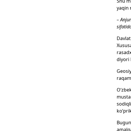
Shu ma
yaqin 
– Anjum
sifati
Davlat
Xususa
rasadx
diyori
Geosiy
raqaml
O‘zbek
mustah
sodiql
ko‘pri
Bugung
amalga