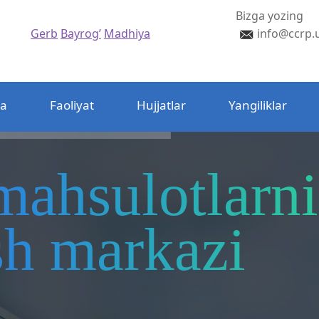
Bizga yozing
Gerb
Bayrog’
Madhiya
info@ccrp.
da
Faoliyat
Hujjatlar
Yangiliklar
mahsulotlarni
ash markazi