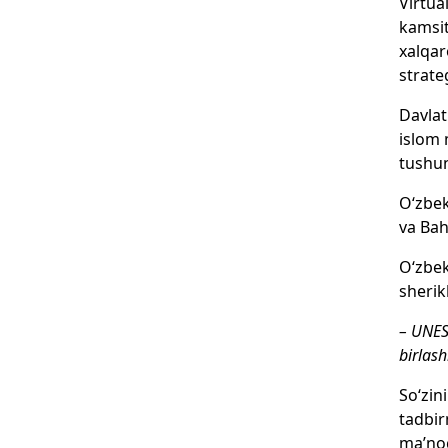
Virtua
kamsit
xalqar
strateg
Davlat
islom 
tushun
O‘zbek
va Bah
O‘zbek
sherik
– UNES
birlas
So‘zin
tadbir
ma’nog