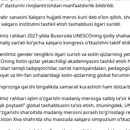
si” dasturini rivojlantirishdan manfaatdorlik bildirildi.
abr sanasini Xalqaro hujjatli meros kuni deb e’lon qilish,
xalqaro institutini tashkil etish tashabbusi ilgari surildi.
imiz rahbari 2027-yilda Buxoroda UNESCOning ijodiy shahar
maliy san’ati bo‘yicha xalqaro kongress o‘tkazishni taklif etdi
entimiz gender tenglikni ilgari surish va xotin-qizlarning yet
ning Xotin-qizlar yetakchiligi akademiyasini tashkil et
aridan taniqli tadqiqotchilar, san’at namoyandalari, pedagogla
yat va ilm-fan sohalaridagi xotin-qizlarning global forumini 
inqiroziga qarshi birgalikda samarali kurashish ham dolzarb 
imiz rahbari iqlim o‘zgarishi madaniy merosga salbiy ta’sir
ik poytaxti” global tashabbusini ta’sis etish, shuningdek, 
o‘zgarishi sharoitida madaniy merosni asrash to‘g‘risidagi rezo
iston Xiva shahrida shu mavzuda xalqaro simpozium o‘tkazish