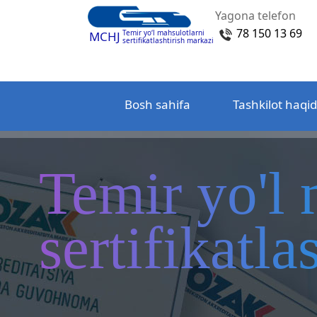
Yagona telefon
78 150 13 69
Temir yo‘l mahsulotlarni
MCHJ
sertifikatlashtirish markazi
Bosh sahifa
Tashkilot haqi
Temir yo'l 
sertifikatl