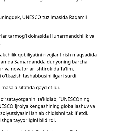
 shuningdek, UNESCO tuzilmasida Raqamli
lar tarmog‘i doirasida Hunarmandchilik va
.
akchilik qobiliyatini rivojlantirish maqsadida
ish hamda Samarqandda dunyoning barcha
r va novatorlar ishtirokida Ta’lim,
o‘tkazish tashabbusini ilgari surdi.
masala sifatida qayd etildi.
 ko‘rsatayotganini ta’kidlab, “UNESCOning
UNESCO Ijroiya kengashining globallashuv va
lyutsiyasini ishlab chiqishni taklif etdi.
ga tayyorligini bildirdi.