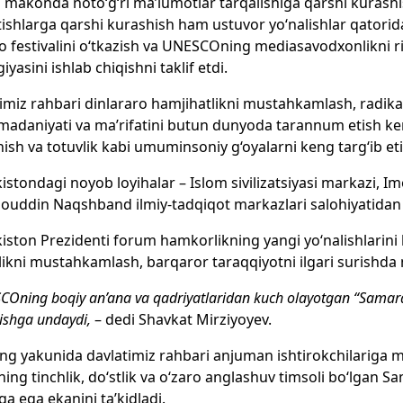
l makonda noto‘g‘ri ma’lumotlar tarqalishiga qarshi kurashis
ishlarga qarshi kurashish ham ustuvor yo‘nalishlar qatorid
o festivalini o‘tkazish va UNESCOning mediasavodxonlikni ri
iyasini ishlab chiqishni taklif etdi.
imiz rahbari dinlararo hamjihatlikni mustahkamlash, radika
madaniyati va ma’rifatini butun dunyoda tarannum etish kerak
ish va totuvlik kabi umuminsoniy g‘oyalarni keng targ‘ib 
istondagi noyob loyihalar – Islom sivilizatsiyasi markazi,
ouddin Naqshband ilmiy-tadqiqot markazlari salohiyatidan fao
iston Prezidenti forum hamkorlikning yangi yo‘nalishlarini 
likni mustahkamlash, barqaror taraqqiyotni ilgari surishda
COning boqiy an’ana va qadriyatlaridan kuch olayotgan “Samar
hishga undaydi,
– dedi Shavkat Mirziyoyev.
ing yakunida davlatimiz rahbari anjuman ishtirokchilariga mu
ning tinchlik, do‘stlik va o‘zaro anglashuv timsoli bo‘lgan
a ega ekanini ta’kidladi.