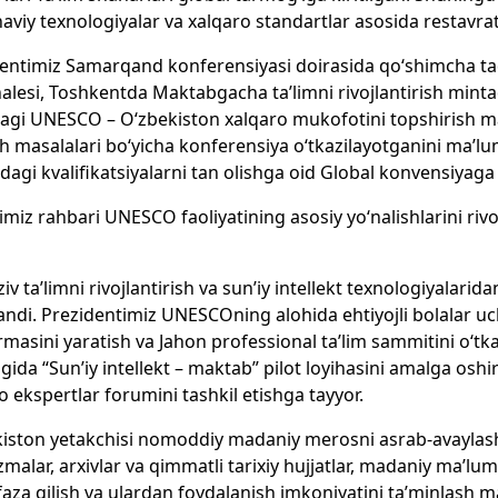
viy texnologiyalar va xalqaro standartlar asosida restavrats
entimiz Samarqand konferensiyasi doirasida qo‘shimcha ta
alesi, Toshkentda Maktabgacha ta’limni rivojlantirish mint
gi UNESCO – O‘zbekiston xalqaro mukofotini topshirish mar
sh masalalari bo‘yicha konferensiya o‘tkazilayotganini ma’lum
dagi kvalifikatsiyalarni tan olishga oid Global konvensiyaga 
imiz rahbari UNESCO faoliyatining asosiy yo‘nalishlarini rivo
ziv ta’limni rivojlantirish va sun’iy intellekt texnologiyalari
landi. Prezidentimiz UNESCOning alohida ehtiyojli bolalar uchu
rmasini yaratish va Jahon professional ta’lim sammitini o‘tk
igida “Sun’iy intellekt – maktab” pilot loyihasini amalga oshiri
o ekspertlar forumini tashkil etishga tayyor.
iston yetakchisi nomoddiy madaniy merosni asrab-avaylash zar
zmalar, arxivlar va qimmatli tarixiy hujjatlar, madaniy ma’l
za qilish va ulardan foydalanish imkoniyatini ta’minlash 