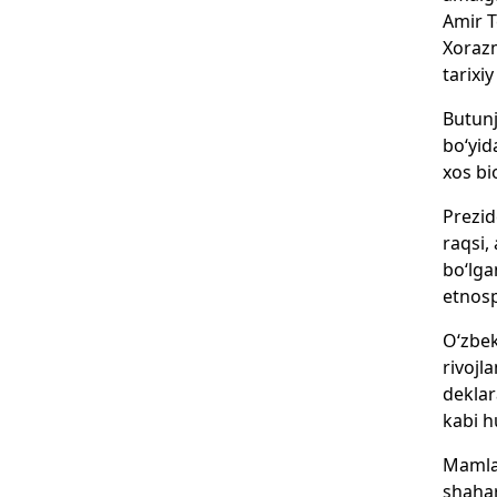
Amir T
Xorazm
tarixi
Butunj
bo‘yid
xos bio
Prezid
raqsi,
bo‘lga
etnosp
O‘zbek
rivojl
deklar
kabi h
Mamlak
shahar