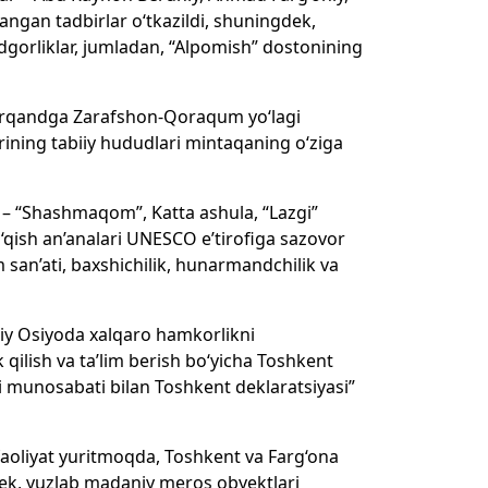
angan tadbirlar o‘tkazildi, shuningdek,
gorliklar, jumladan, “Alpomish” dostonining
marqandga Zarafshon-Qoraqum yo‘lagi
arining tabiiy hududlari mintaqaning o‘ziga
– “Shashmaqom”, Katta ashula, “Lazgi”
to‘qish an’analari UNESCO e’tirofiga sazovor
 san’ati, baxshichilik, hunarmandchilik va
aziy Osiyoda xalqaro hamkorlikni
k qilish va ta’lim berish bo‘yicha Toshkent
 munosabati bilan Toshkent deklaratsiyasi”
oliyat yuritmoqda, Toshkent va Farg‘ona
gdek, yuzlab madaniy meros obyektlari