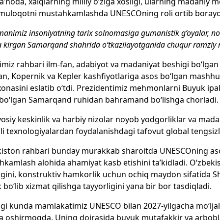
’noda, xalqlarning milliy o‘ziga xosligi, ularning madaniy mer
muloqotni mustahkamlashda UNESCOning roli ortib borayotg
animiz insoniyatning tarix solnomasiga gumanistik g‘oyalar, nodi
da kirgan Samarqand shahrida o‘tkazilayotganida chuqur ramziy
imiz rahbari ilm-fan, adabiyot va madaniyat beshigi bo‘lg
n, Kopernik va Kepler kashfiyotlariga asos bo‘lgan mashhur
onasini eslatib o‘tdi. Prezidentimiz mehmonlarni Buyuk ipak y
 bo‘lgan Samarqand ruhidan bahramand bo‘lishga chorladi.
osiy keskinlik va harbiy nizolar noyob yodgorliklar va mad
i texnologiyalardan foydalanishdagi tafovut global tengsizli
iston rahbari bunday murakkab sharoitda UNESСOning asosi
kamlash alohida ahamiyat kasb etishini ta’kidladi. O‘zbek
igini, konstruktiv hamkorlik uchun ochiq maydon sifatida Sh
k bo‘lib xizmat qilishga tayyorligini yana bir bor tasdiqladi.
i kunda mamlakatimiz UNESCO bilan 2027-yilgacha mo‘ljalla
 oshirmoqda. Uning doirasida buyuk mutafakkir va arbobla