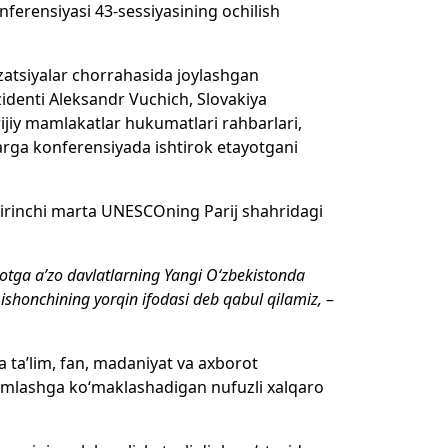
ferensiyasi 43-sessiyasining ochilish
izatsiyalar chorrahasida joylashgan
denti Aleksandr Vuchich, Slovakiya
rijiy mamlakatlar hukumatlari rahbarlari,
larga konferensiyada ishtirok etayotgani
 birinchi marta UNESCOning Parij shahridagi
otga a’zo davlatlarning Yangi O‘zbekistonda
ishonchining yorqin ifodasi deb qabul qilamiz,
–
da ta’lim, fan, madaniyat va axborot
kamlashga ko‘maklashadigan nufuzli xalqaro