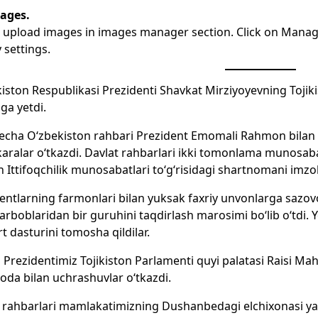
ages.
 upload images in images manager section. Click on Manage
y settings.
iston Respublikasi Prezidenti Shavkat Mirziyoyevning Tojikis
ga yetdi.
echa O‘zbekiston rahbari Prezident Emomali Rahmon bilan t
ralar o‘tkazdi. Davlat rahbarlari ikki tomonlama munosaba
 Ittifoqchilik munosabatlari to‘g‘risidagi shartnomani imzol
entlarning farmonlari bilan yuksak faxriy unvonlarga sazo
 arboblaridan bir guruhini taqdirlash marosimi bo‘lib o‘tdi. 
t dasturini tomosha qildilar.
Prezidentimiz Tojikiston Parlamenti quyi palatasi Raisi Ma
oda bilan uchrashuvlar o‘tkazdi.
 rahbarlari mamlakatimizning Dushanbedagi elchixonasi yan