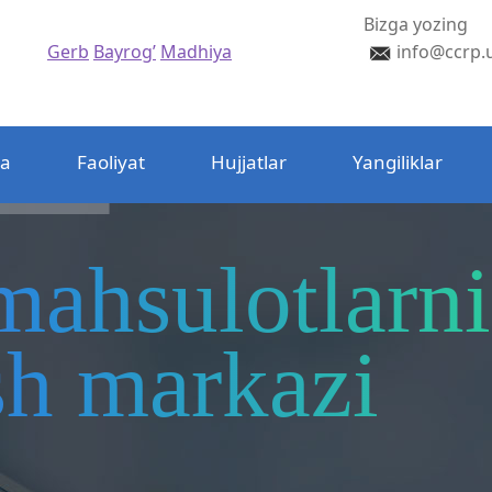
Bizga yozing
Gerb
Bayrog’
Madhiya
info@ccrp.
da
Faoliyat
Hujjatlar
Yangiliklar
mahsulotlarni
ash markazi