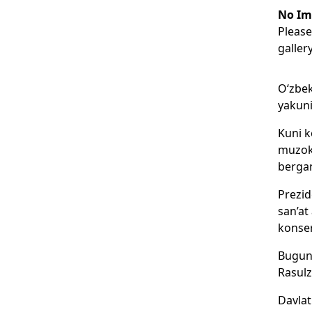
No Im
Please
galler
O‘zbek
yakuni
Kuni k
muzoka
bergan
Prezid
san’at
konser
Bugun 
Rasulz
Davlat