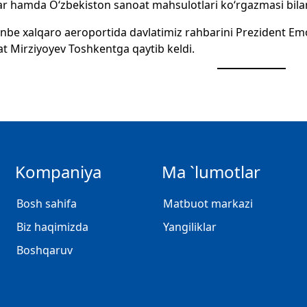
ar hamda O‘zbekiston sanoat mahsulotlari ko‘rgazmasi bilan
be xalqaro aeroportida davlatimiz rahbarini Prezident Em
t Mirziyoyev Toshkentga qaytib keldi.
Kompaniya
Ma `lumotlar
Bosh sahifa
Matbuot markazi
Biz haqimizda
Yangiliklar
Boshqaruv