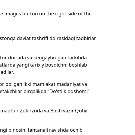
 Images button on the right side of the
tonga davlat tashrifi doirasidagi tadbirlar
or doirada va kengaytirilgan tarkibda
tlarda yangi tarixiy bosqichni boshlab
adilar.
vor bo‘lgan ikki mamlakat madaniyat va
Yetakchilar birgalikda “Do‘stlik oqshomi”
hmadtoir Zokirzoda va Bosh vazir Qohir
gi binosini tantanali ravishda ochib