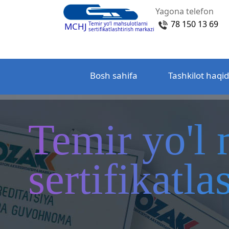
Yagona telefon
78 150 13 69
Temir yo‘l mahsulotlarni
MCHJ
sertifikatlashtirish markazi
Bosh sahifa
Tashkilot haqi
Temir yo'l 
sertifikatl