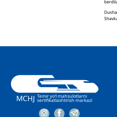
berdil
Dushan
Shavka
Temir yo‘l mahsulotlarni
MCHJ
sertifikatlashtirish markazi