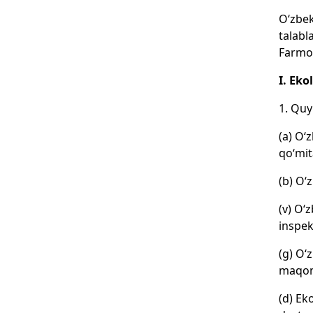
O‘zbek
talabl
Farmon
I. Eko
1. Quy
(a) O‘
qo‘mit
(b) O‘
(v) O‘
inspek
(g) O‘
maqomi
(d) Ek