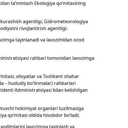
 bilan ta’minlash Ekologiya qo‘mitasining
i kurashish agentligi, Gidrometeorologiya
diyotni rivojlantirish agentligi:
vozimga tayinlanadi va lavozimidan ozod
dministratsiyasi rahbari tomonidan lavozimga
‘mitasi, viloyatlar va Toshkent shahar
da – hududiy bo‘linmalar) rahbarlari
denti Administratsiyasi bilan kelishilgan
 etuvchi hokimiyat organlari tuzilmasiga
ya qo‘mitasi oldida hisobdor bo‘ladi;
i xodimlarini lavozimga tayinlash va