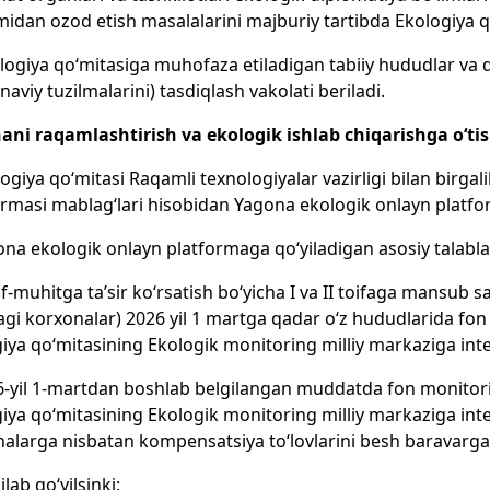
midan ozod etish masalalarini majburiy tartibda Ekologiya qo
ologiya qo‘mitasiga muhofaza etiladigan tabiiy hududlar va da
aviy tuzilmalarini) tasdiqlash vakolati beriladi.
hani raqamlashtirish va ekologik ishlab chiqarishga o‘ti
logiya qo‘mitasi Raqamli texnologiyalar vazirligi bilan birga
rmasi mablag‘lari hisobidan Yagona ekologik onlayn platform
ona ekologik onlayn platformaga qo‘yiladigan asosiy talabla
of-muhitga ta’sir ko‘rsatish bo‘yicha I va II toifaga mansub sa
agi korxonalar) 2026 yil 1 martga qadar o‘z hududlarida fon 
iya qo‘mitasining Ekologik monitoring milliy markaziga integr
6-yil 1-martdan boshlab belgilangan muddatda fon monitori
iya qo‘mitasining Ekologik monitoring milliy markaziga integ
alarga nisbatan kompensatsiya to‘lovlarini besh baravarga osh
ilab qo‘yilsinki: