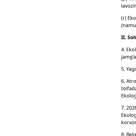
lavozi
(r) Ek
(namun
II. So
4. Eko
jamg‘a
5. Yag
6. Atr
toifad
Ekolog
7. 202
Ekolog
korxon
8. Belg