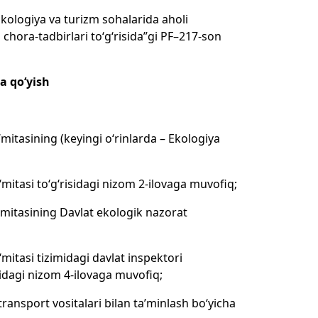
kologiya va turizm sohalarida aholi
 chora-tadbirlari to‘g‘risida”gi PF–217-son
ga qo‘yish
‘mitasining (keyingi o‘rinlarda – Ekologiya
‘mitasi to‘g‘risidagi nizom 2-ilovaga muvofiq;
o‘mitasining Davlat ekologik nazorat
‘mitasi tizimidagi davlat inspektori
idagi nizom 4-ilovaga muvofiq;
ransport vositalari bilan ta’minlash bo‘yicha