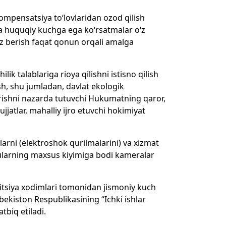
kompensatsiya to‘lovlaridan ozod qilish
 va huquqiy kuchga ega ko‘rsatmalar o‘z
z berish faqat qonun orqali amalga
k talablariga rioya qilishni istisno qilish
sh, shu jumladan, davlat ekologik
hirishni nazarda tutuvchi Hukumatning qaror,
atlar, mahalliy ijro etuvchi hokimiyat
larni (elektroshok qurilmalarini) va xizmat
da ularning maxsus kiyimiga bodi kameralar
olitsiya xodimlari tomonidan jismoniy kuch
zbekiston Respublikasining “Ichki ishlar
tbiq etiladi.