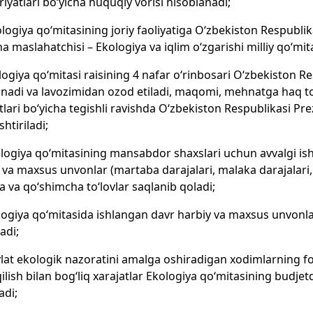
iyatlari bo‘yicha huquqiy vorisi hisoblanadi;
ologiya qo‘mitasining joriy faoliyatiga O‘zbekiston Respubli
ha maslahatchisi – Ekologiya va iqlim o‘zgarishi milliy qo‘mitas
ologiya qo‘mitasi raisining 4 nafar o‘rinbosari O‘zbekiston
anadi va lavozimidan ozod etiladi, maqomi, mehnatga haq to‘
tlari bo‘yicha tegishli ravishda O‘zbekiston Respublikasi Pr
htiriladi;
ologiya qo‘mitasining mansabdor shaxslari uchun avvalgi ish
 va maxsus unvonlar (martaba darajalari, malaka darajalari
 va qo‘shimcha to‘lovlar saqlanib qoladi;
ologiya qo‘mitasida ishlangan davr harbiy va maxsus unvonla
adi;
vlat ekologik nazoratini amalga oshiradigan xodimlarning fo
qilish bilan bog‘liq xarajatlar Ekologiya qo‘mitasining budj
adi;