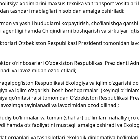
opolitsiya xodimlarini maxsus texnika va transport vositalari
dan tashqari mablag‘lari hisobidan amalga oshiriladi;
rmon va yashil hududlarni ko‘paytirish, cho‘llanishga qarsh
i agentligi hamda Chiqindilarni boshqarish va sirkulyar iqtiso
rektorlari O‘zbekiston Respublikasi Prezidenti tomonidan la
;
irektor o‘rinbosarlari O‘zbekiston Respublikasi Prezidenti A
anadi va lavozimidan ozod etiladi;
raqalpog‘iston Respublikasi Ekologiya va iqlim o‘zgarishi qo
iya va iqlim o‘zgarishi bosh boshqarmalari (keyingi o‘rinlar
iya qo‘mitasi raisi tomonidan O‘zbekiston Respublikasi Prezi
lavozimga tayinlanadi va lavozimidan ozod qilinadi;
dudiy bo‘linmalar va tuman (shahar) bo‘limlari mahalliy ijro
di hamda o‘z faoliyatini mustaqil amalga oshiradi va Ekologi
vlat organlari va tashkilotlari ekologik diplomatiya bo‘limlar