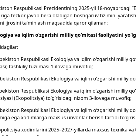
iston Respublikasi Prezidentining 2025-yil 18-noyabrdagi “E
ariga tezkor javob bera oladigan boshqaruv tizimini yaratish
i ijrosini ta’minlash maqsadida qaror qilaman:
logiya va iqlim o‘zgarishi milliy qo‘mitasi faoliyatini yo‘l
idagilar:
zbekiston Respublikasi Ekologiya va iqlim o‘zgarishi milliy qo
asi) tashkiliy tuzilmasi 1-ilovaga muvofiq;
zbekiston Respublikasi Ekologiya va iqlim o‘zgarishi milliy qo
zbekiston Respublikasi Ekologiya va iqlim o‘zgarishi milliy q
siyasi (Ekopolitsiya) to‘g‘risidagi nizom 3-ilovaga muvofiq;
zbekiston Respublikasi Ekologiya va iqlim o‘zgarishi milliy qo
ga ega xodimlarga maxsus unvonlar berish tartibi to‘g‘ris
opolitsiya xodimlarini 2025–2027-yillarda maxsus texnika va t