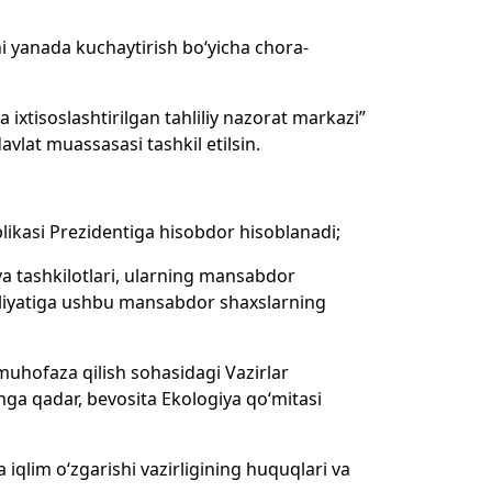
ni yanada kuchaytirish bo‘yicha chora-
ixtisoslashtirilgan tahliliy nazorat markazi”
vlat muassasasi tashkil etilsin.
blikasi Prezidentiga hisobdor hisoblanadi;
 va tashkilotlari, ularning mansabdor
oliyatiga ushbu mansabdor shaxslarning
muhofaza qilish sohasidagi Vazirlar
unga qadar, bevosita Ekologiya qo‘mitasi
 iqlim o‘zgarishi vazirligining huquqlari va