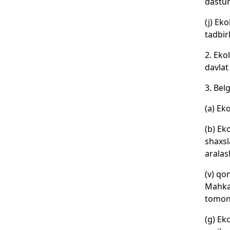
dastur
(j) Ek
tadbir
2. Eko
davlat
3. Belg
(a) Ek
(b) Ek
shaxsl
aralas
(v) qo
Mahkam
tomoni
(g) Ek