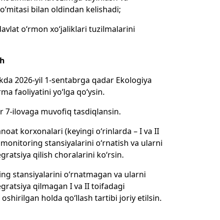
‘mitasi bilan oldindan kelishadi;
vlat o‘rmon xo‘jaliklari tuzilmalarini
sh
likda 2026-yil 1-sentabrga qadar Ekologiya
a faoliyatini yo‘lga qo‘ysin.
r 7-ilovaga muvofiq tasdiqlansin.
noat korxonalari (keyingi o‘rinlarda – I va II
monitoring stansiyalarini o‘rnatish va ularni
atsiya qilish choralarini ko‘rsin.
ng stansiyalarini o‘rnatmagan va ularni
ratsiya qilmagan I va II toifadagi
irilgan holda qo‘llash tartibi joriy etilsin.