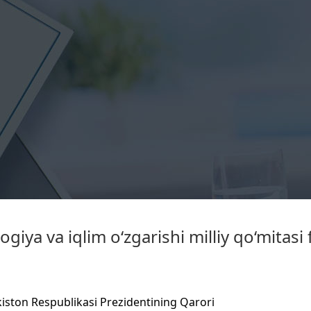
iya va iqlim o‘zgarishi milliy qo‘mitasi f
iston Respublikasi Prezidentining Qarori