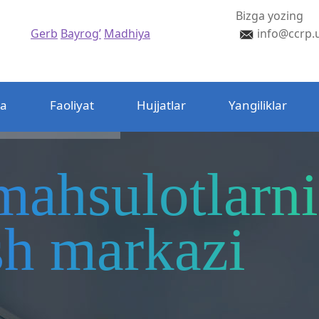
Bizga yozing
Gerb
Bayrog’
Madhiya
info@ccrp.
da
Faoliyat
Hujjatlar
Yangiliklar
mahsulotlarni
ash markazi