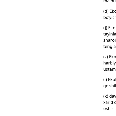
majbur
(d) Ek
bo‘yic
(j) Ek
tayinl
sharoi
tenglas
(z) Ek
harbiy
ustama
(i) Ek
qo‘shil
(k) da
xarid 
oshiril