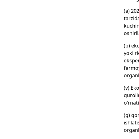
(a) 20
tarzid
kuchin
oshiril
(b) ek
yoki r
eksper
farmoy
organl
(v) Ek
quroli
o‘rnati
(g) qo
ishlat
organl