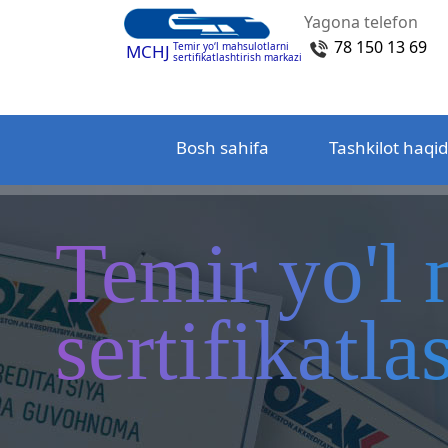
Yagona telefon
78 150 13 69
Temir yo‘l mahsulotlarni
MCHJ
sertifikatlashtirish markazi
Bosh sahifa
Tashkilot haqi
Temir yo'l 
sertifikatl