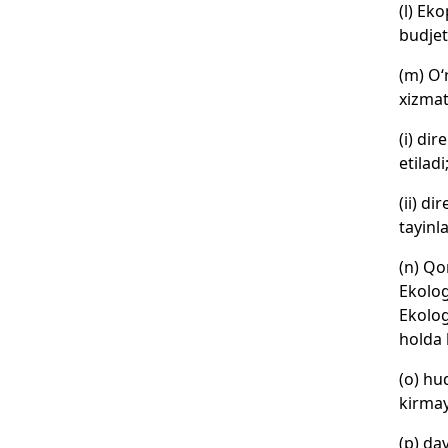
(l) Ek
budjet
(m) O‘
xizmat
(i) di
etiladi
(ii) d
tayinl
(n) Qo
Ekolog
Ekolog
holda 
(o) hu
kirmay
(p) da