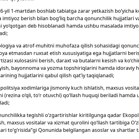
26-yil 1-martdan boshlab tabiatga zarar yetkazish bo‘yicha 
a imtiyoz berish bilan bog‘liq barcha qonunchilik hujjatlari
i yo‘qotgan deb hisoblanadi hamda ushbu masalada imtiyo
adi;
ologiya va atrof-muhitni muhofaza qilish sohasidagi qonunchili
ioya etmasdan ruxsat etish xususiyatiga ega hujjatlarni beri
tizasi xulosasini berish, daraxt va butalarni kesish va ko‘c
ish, bayonnoma va yozma topshiriqlarini hamda idoraviy hujj
arining hujjatlarini qabul qilish qat’iy taqiqlanadi;
opolitsiya xodimlariga jismoniy kuch ishlatish, maxsus vosita
ni (rezina o‘qli, to‘r otuvchi) qo‘llash huquqi beriladi ham
ladi;
nunchilikka tegishli o‘zgartirishlar kiritilgunga qadar Ekop
ish, maxsus vositalar va xizmat qurolini qo‘llash tartibiga O‘
ari to‘g‘risida”gi Qonunida belgilangan asoslar va shartlar ta