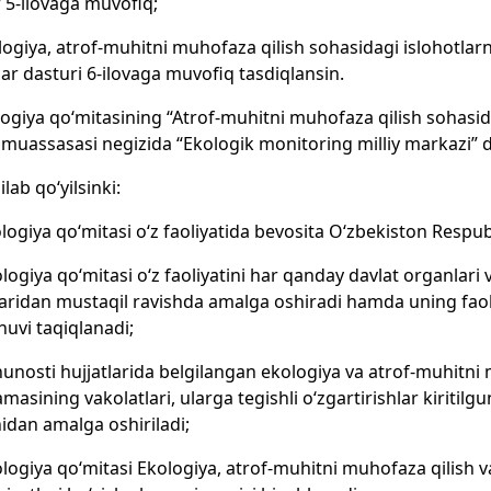
 5-ilovaga muvofiq;
ologiya, atrof-muhitni muhofaza qilish sohasidagi islohotlar
lar dasturi 6-ilovaga muvofiq tasdiqlansin.
logiya qo‘mitasining “Atrof-muhitni muhofaza qilish sohasida 
 muassasasi negizida “Ekologik monitoring milliy markazi” da
ilab qo‘yilsinki:
ologiya qo‘mitasi o‘z faoliyatida bevosita O‘zbekiston Respu
ologiya qo‘mitasi o‘z faoliyatini har qanday davlat organlari
aridan mustaqil ravishda amalga oshiradi hamda uning fa
huvi taqiqlanadi;
nunosti hujjatlarida belgilangan ekologiya va atrof-muhitni 
asining vakolatlari, ularga tegishli o‘zgartirishlar kiritilg
dan amalga oshiriladi;
ologiya qo‘mitasi Ekologiya, atrof-muhitni muhofaza qilish va