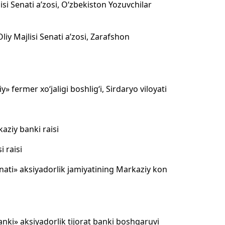
si Senati a’zosi, O‘zbekiston Yozuvchilar
iy Majlisi Senati a’zosi, Zarafshon
 fermer xo‘jaligi boshlig‘i, Sirdaryo viloyati
aziy banki raisi
 raisi
ati» aksiyadorlik jamiyatining Markaziy kon
nki» aksiyadorlik tijorat banki boshqaruvi