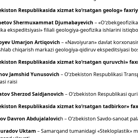
ekiston Respublikasida xizmat ko‘rsatgan geolog» faxriy
metov Shermuxammat Djumabayevich
– «O‘zbekgeofizika
ika ekspeditsiyasi» filiali geologiya-geofizika ishlarini istiqb
yev Umarjon Artiqovich
– «Navoiyuran» davlat korxonasi
ishlab chiqarish markazi geologiya-qidiruv ekspeditsiyasi b
ekiston Respublikasida xizmat ko‘rsatgan quruvchi» faxr
nov Jamshid Yunusovich
– O‘zbekiston Respublikasi Transpo
si raisi
atov Sherzod Saidjanovich
– O‘zbekiston Respublikasi quril
ekiston Respublikasida xizmat ko‘rsatgan tadbirkor» fax
ov Davron Abdujalalovic
h – O‘zbekiston Savdo-sanoat pala
uradov Uktam
– Samarqand tumanidagi «Stekloplastik» mas’