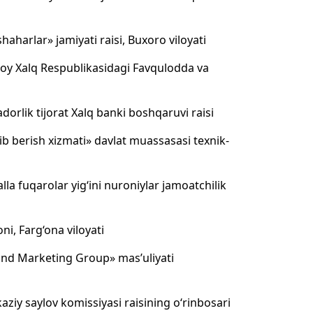
aharlar» jamiyati raisi, Buxoro viloyati
toy Xalq Respublikasidagi Favqulodda va
dorlik tijorat Xalq banki boshqaruvi raisi
ib berish xizmati» davlat muassasasi texnik-
a fuqarolar yig‘ini nuroniylar jamoatchilik
i, Farg‘ona viloyati
nd Marketing Group» mas’uliyati
ziy saylov komissiyasi raisining o‘rinbosari