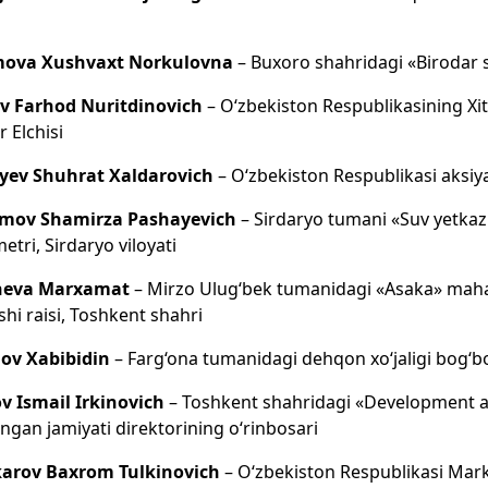
ova Xushvaxt Norkulovna
– Buxoro shahridagi «Birodar sh
ev Farhod Nuritdinovich
– O‘zbekiston Respublikasining Xi
 Elchisi
yev Shuhrat Xaldarovich
– O‘zbekiston Respublikasi aksiya
mov Shamirza Pashayevich
– Sirdaryo tumani «Suv yetkaz
etri, Sirdaryo viloyati
heva Marxamat
– Mirzo Ulug‘bek tumanidagi «Asaka» mahall
hi raisi, Toshkent shahri
lov Xabibidin
– Farg‘ona tumanidagi dehqon xo‘jaligi bog‘bon
ov Ismail Irkinovich
– Toshkent shahridagi «Development a
ngan jamiyati direktorining o‘rinbosari
arov Baxrom Tulkinovich
– O‘zbekiston Respublikasi Marka