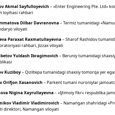
ov Akmal Sayfulloyevich
– «Enter Engineering Pte. Ltd» 
sh loyihasi rahbari
matova Dilbar Davranovna
– Termiz tumanidagi «Namuna»
daryo viloyati
eva Paraxat Raxmatullayevna
– Sharof Rashidov tumanid
oratoriyasi rahbari, Jizzax viloyati
betov Yuldash Ibragimovich
– Beruniy tumanidagi shaxsi
likasi
ov Kuziboy
– Qiziltepa tumanidagi shaxsiy tomorqa yer egasi
v Orifjon Xasanovich
– Parkent tumani nuroniylar jamoatchi
ova Nigina Xayrullayevna
– «Ijtimoiy fikr» respublika jamo
nikov Vladimir Vladimirovich
– Namangan shahridagi «Proy
ti direktori, Namangan viloyati