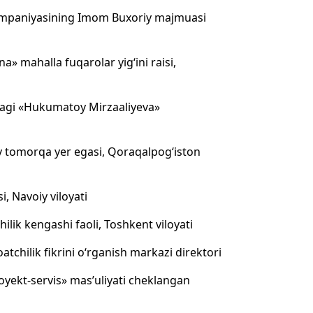
kompaniyasining Imom Buxoriy majmuasi
 mahalla fuqarolar yig‘ini raisi,
agi «Hukumatoy Mirzaaliyeva»
y tomorqa yer egasi, Qoraqalpog‘iston
, Navoiy viloyati
lik kengashi faoli, Toshkent viloyati
atchilik fikrini o‘rganish markazi direktori
ekt-servis» mas’uliyati cheklangan