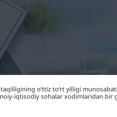
illigining o‘ttiz to‘rt yilligi munosabati
imoiy-iqtisodiy sohalar xodimlaridan bir