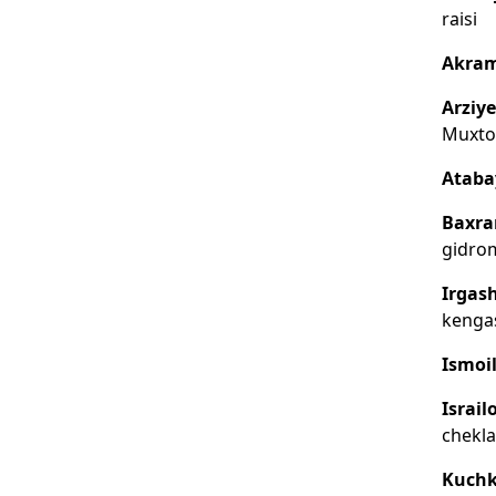
raisi
Akram
Arziy
Muxtor
Ataba
Baxra
gidrom
Irgas
kengas
Ismoi
Israil
chekla
Kuchk