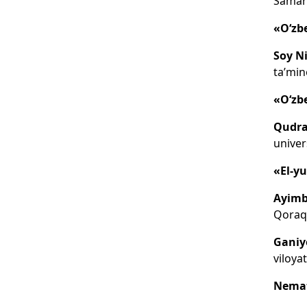
Samarq
«O‘zb
Soy N
ta’min
«O‘zbe
Qudra
univer
«El-yu
Ayimb
Qoraqa
Ganiy
viloyat
Nemat