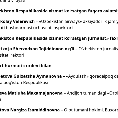
and viloyati
ekiston Respublikasida xizmat ko‘rsatgan fuqaro aviatsi
ikolay Valerevich
– «Uzbekistan airways» aksiyadorlik jamiya
oti boshqarmasi uchuvchi-inspektori
kiston Respublikasida xizmat ko‘rsatgan jurnalist» faxr
txo‘ja Sherzodxon Tojiddinxon o‘g‘li
– O‘zbekiston jurnal
siteti rektori
rt hurmati» ordeni bilan
etova Gulxatsha Aymanovna
– «Ayqulash» qoraqalpoq davl
lpog‘iston Respublikasi
eva Matluba Maxamajanovna
– Andijon tumanidagi «Orol» 
i
ova Nargiza Isamiddinovna
– Olot tumani hokimi, Buxoro