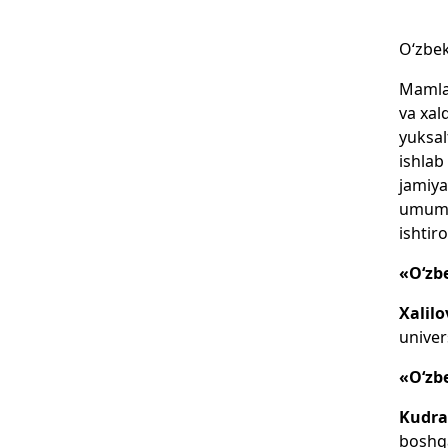
O‘zbek
Mamlak
va xal
yuksal
ishlab
jamiya
umumin
ishtir
«O‘zbe
Xalil
univer
«O‘zb
Kudra
boshqa