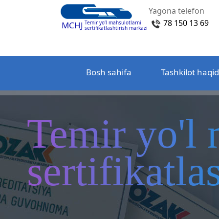
Yagona telefon
78 150 13 69
Temir yo‘l mahsulotlarni
MCHJ
sertifikatlashtirish markazi
Bosh sahifa
Tashkilot haqi
Temir yo'l 
sertifikatl