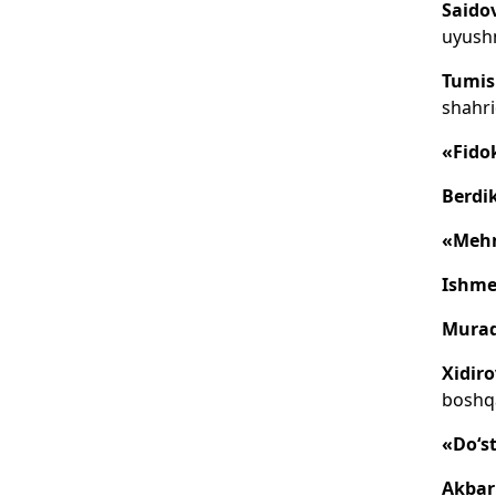
Saidov
uyushm
Tumis
shahri
«Fido
Berdi
«Mehn
Ishme
Murad
Xidir
boshqa
«Do‘st
Akbarj