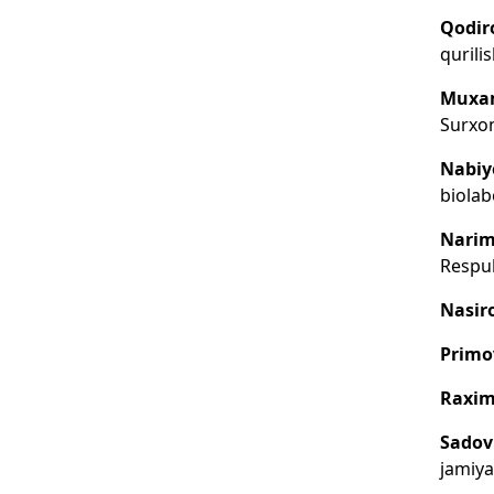
Qodir
qurili
Muxam
Surxon
Nabiy
biolab
Narim
Respub
Nasir
Primo
Raxim
Sadov
jamiya