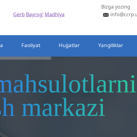
Bizga yozing
Gerb
Bayrog’
Madhiya
info@ccrp.
da
Faoliyat
Hujjatlar
Yangiliklar
mahsulotlarni
ash markazi