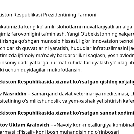
iston Respublikasi Prezidentining Farmoni
atimizda keng ko‘lamli islohotlarni muvaffaqiyatli amalga o
qimiz farovonligini ta’minlash, Yangi O‘zbekistonning xalqar
tirishga qo‘shgan munosib hissasi, ilg‘or innovatsion texnol
 chiqarish quvvatlarini yaratish, hududlar infratuzilmasini ja
timizda ijtimoiy-ma’naviy barqarorlikni saqlash, yosh avlod
soniy qadriyatlarga hurmat ruhida tarbiyalash yo‘lidagi ibr
oki uchun quyidagilar mukofotlansin:
kiston Respublikasida xizmat ko‘rsatgan qishloq xo‘jali
ov Nasriddin
– Samarqand davlat veterinariya meditsinasi, c
sitetining o‘simlikshunoslik va yem-xashak yetishtirish kaf
ekiston Respublikasida xizmat ko‘rsatgan sanoat xodimi
tov Uktam Aralovich
– «Navoiy kon-metallurgiya kombinat
rmasi «Pistali» koni bosh muhandisining o‘rinbosari