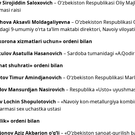
 Sirojiddin Saloxovich
– O‘zbekiston Respublikasi Oliy Majli
asi raisi
hova Aksavli Moldagaliyevna
– O‘zbekiston Respublikasi Ol
dagi 9-umumiy o‘rta ta’lim maktabi direktori, Navoiy viloyati
korona xizmatlari uchun» ordeni bilan
kulov Asatulla Hasanovich
– Sardoba tumanidagi «A.Qodiriy»
at shuhrati» ordeni bilan
tov Timur Amindjanovich
– O‘zbekiston Respublikasi Mark
ov Mansurdjan Nasirovich
– Respublika «Usto» uyushmasi
ov Lochin Shopulotovich
– «Navoiy kon-metallurgiya kombin
rmasi sex uchastka ustasi
lik» ordeni bilan
onov Aziz Akbarjon o‘g‘li
– «O‘zbekiston sanoat-qurilish ba