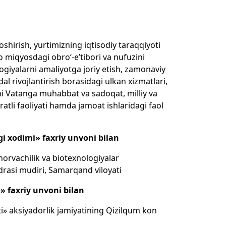
shirish, yurtimizning iqtisodiy taraqqiyoti
o miqyosdagi obro‘-e’tibori va nufuzini
ogiyalarni amaliyotga joriy etish, zamonaviy
dal rivojlantirish borasidagi ulkan xizmatlari,
ni Vatanga muhabbat va sadoqat, milliy va
atli faoliyati hamda jamoat ishlaridagi faol
gi xodimi» faxriy unvoni bilan
horvachilik va biotexnologiyalar
edrasi mudiri, Samarqand viloyati
» faxriy unvoni bilan
i» aksiyadorlik jamiyatining Qizilqum kon