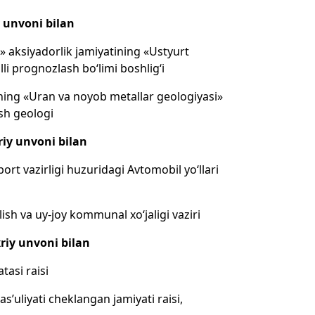
 unvoni bilan
» aksiyadorlik jamiyatining «Ustyurt
olli prognozlash bo‘limi boshlig‘i
ning «Uran va noyob metallar geologiyasi»
osh geologi
iy unvoni bilan
rt vazirligi huzuridagi Avtomobil yo‘llari
ish va uy-joy kommunal xo‘jaligi vaziri
riy unvoni bilan
tasi raisi
uliyati cheklangan jamiyati raisi,