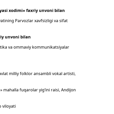
yasi xodimi» faxriy unvoni bilan
tining Parvozlar xavfsizligi va sifat
iy unvoni bilan
istika va ommaviy kommunikatsiyalar
at milliy folklor ansambli vokal artisti,
mahalla fuqarolar yig‘ini raisi, Andijon
 viloyati