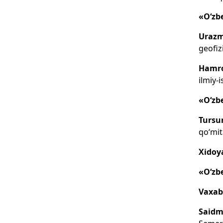
«O‘zb
Uraz
geofiz
Hamro
ilmiy-
«O‘zb
Tursu
qo‘mita
Xidoy
«O‘zb
Vaxab
Saidm