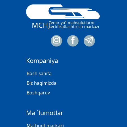
Temir yo‘l mahsulotlarni
MCHJ
sertifikatlashtirish markazi
Kompaniya
Bosh sahifa
Biz haqimizda
Boshqaruv
Ma `lumotlar
Matbuot markazi