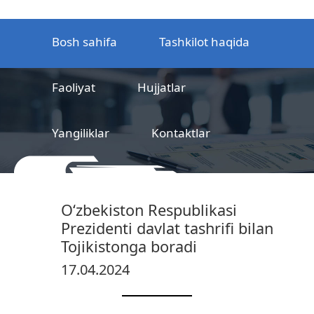
Bosh sahifa
Tashkilot haqida
Faoliyat
Hujjatlar
Yangiliklar
Kontaktlar
MCHJ
Temir yo‘l mahsulotlarni
O‘zbekiston Respublikasi
sertifikatlashtirish markazi
Prezidenti davlat tashrifi bilan
Tojikistonga boradi
17.04.2024