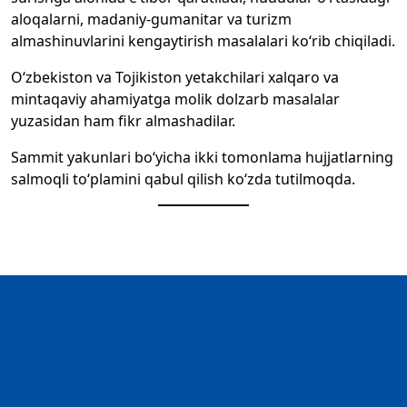
aloqalarni, madaniy-gumanitar va turizm
almashinuvlarini kengaytirish masalalari ko‘rib chiqiladi.
O‘zbekiston va Tojikiston yetakchilari xalqaro va
mintaqaviy ahamiyatga molik dolzarb masalalar
yuzasidan ham fikr almashadilar.
Sammit yakunlari bo‘yicha ikki tomonlama hujjatlarning
salmoqli to‘plamini qabul qilish ko‘zda tutilmoqda.