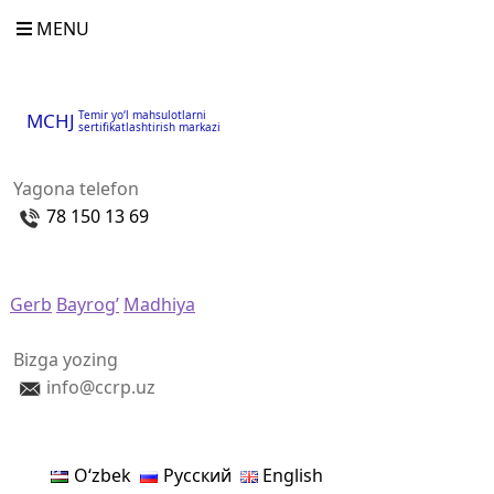
MENU
Temir yo‘l mahsulotlarni
MCHJ
sertifikatlashtirish markazi
Yagona telefon
78 150 13 69
Gerb
Bayrog’
Madhiya
Bizga yozing
info@ccrp.uz
Oʻzbek
Русский
English