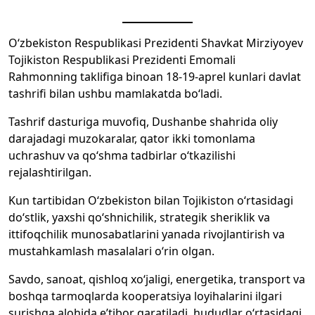
O‘zbekiston Respublikasi Prezidenti Shavkat Mirziyoyev
Tojikiston Respublikasi Prezidenti Emomali
Rahmonning taklifiga binoan 18-19-aprel kunlari davlat
tashrifi bilan ushbu mamlakatda bo‘ladi.
Tashrif dasturiga muvofiq, Dushanbe shahrida oliy
darajadagi muzokaralar, qator ikki tomonlama
uchrashuv va qo‘shma tadbirlar o‘tkazilishi
rejalashtirilgan.
Kun tartibidan O‘zbekiston bilan Tojikiston o‘rtasidagi
do‘stlik, yaxshi qo‘shnichilik, strategik sheriklik va
ittifoqchilik munosabatlarini yanada rivojlantirish va
mustahkamlash masalalari o‘rin olgan.
Savdo, sanoat, qishloq xo‘jaligi, energetika, transport va
boshqa tarmoqlarda kooperatsiya loyihalarini ilgari
surishga alohida e’tibor qaratiladi, hududlar o‘rtasidagi