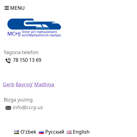
MENU
Temir yo‘l mahsulotlarni
MCHJ
sertifikatlashtirish markazi
Yagona telefon
78 150 13 69
Gerb
Bayrog’
Madhiya
Bizga yozing
info@ccrp.uz
Oʻzbek
Русский
English