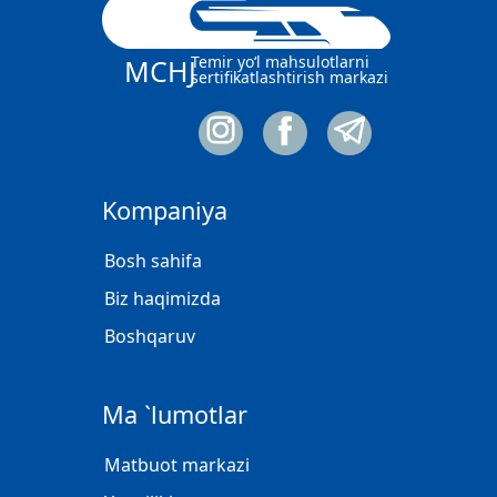
Temir yo‘l mahsulotlarni
MCHJ
sertifikatlashtirish markazi
Kompaniya
Bosh sahifa
Biz haqimizda
Boshqaruv
Ma `lumotlar
Matbuot markazi