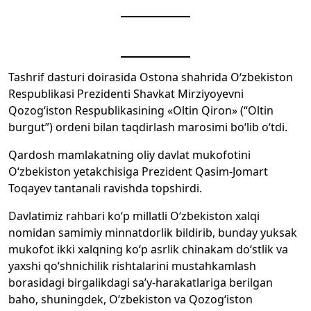
Tashrif dasturi doirasida Ostona shahrida O‘zbekiston
Respublikasi Prezidenti Shavkat Mirziyoyevni
Qozog‘iston Respublikasining «Oltin Qiron» (“Oltin
burgut”) ordeni bilan taqdirlash marosimi bo‘lib o‘tdi.
Qardosh mamlakatning oliy davlat mukofotini
O‘zbekiston yetakchisiga Prezident Qasim-Jomart
Toqayev tantanali ravishda topshirdi.
Davlatimiz rahbari ko‘p millatli O‘zbekiston xalqi
nomidan samimiy minnatdorlik bildirib, bunday yuksak
mukofot ikki xalqning ko‘p asrlik chinakam do‘stlik va
yaxshi qo‘shnichilik rishtalarini mustahkamlash
borasidagi birgalikdagi sa’y-harakatlariga berilgan
baho, shuningdek, O‘zbekiston va Qozog‘iston