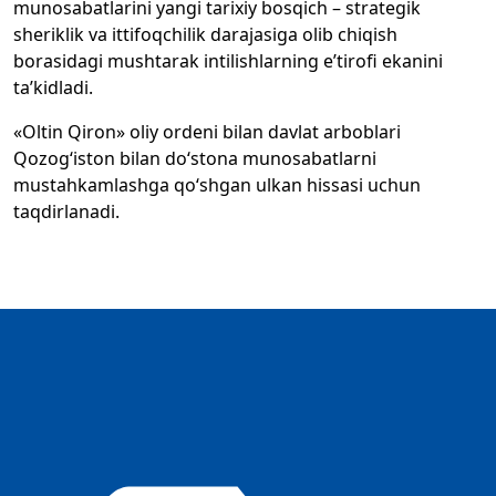
munosabatlarini yangi tarixiy bosqich – strategik
sheriklik va ittifoqchilik darajasiga olib chiqish
borasidagi mushtarak intilishlarning e’tirofi ekanini
ta’kidladi.
«Oltin Qiron» oliy ordeni bilan davlat arboblari
Qozog‘iston bilan do‘stona munosabatlarni
mustahkamlashga qo‘shgan ulkan hissasi uchun
taqdirlanadi.