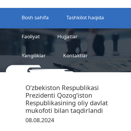
Bosh sahifa
Tashkilot haqida
Faoliyat
Hujjatlar
Yangiliklar
Kontaktlar
MCHJ
Temir yo‘l mahsulotlarni
O‘zbekiston Respublikasi
sertifikatlashtirish markazi
Prezidenti Qozog‘iston
Respublikasining oliy davlat
mukofoti bilan taqdirlandi
08.08.2024