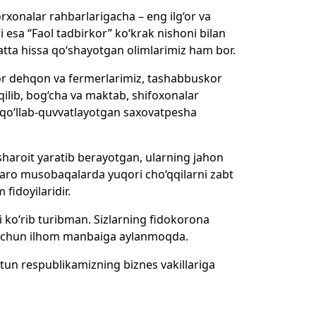
korxonalar rahbarlarigacha – eng ilg‘or va
i esa “Faol tadbirkor” ko‘krak nishoni bilan
 katta hissa qo‘shayotgan olimlarimiz ham bor.
kor dehqon va fermerlarimiz, tashabbuskor
qilib, bog‘cha va maktab, shifoxonalar
 qo‘llab-quvvatlayotgan saxovatpesha
 sharoit yaratib berayotgan, ularning jahon
lqaro musobaqalarda yuqori cho‘qqilarni zabt
fidoyilaridir.
 ko‘rib turibman. Sizlarning fidokorona
z uchun ilhom manbaiga aylanmoqda.
butun respublikamizning biznes vakillariga