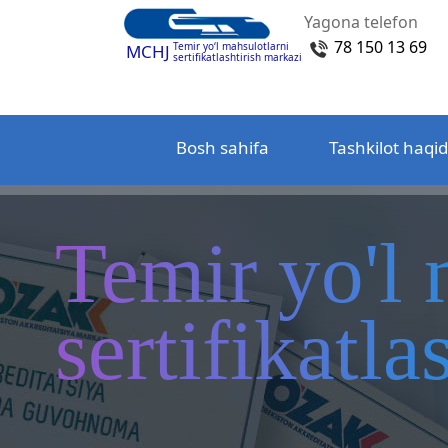
Yagona telefon
78 150 13 69
Temir yo‘l mahsulotlarni
MCHJ
sertifikatlashtirish markazi
Bosh sahifa
Tashkilot haqi
Temir yo'l 
sertifikatl