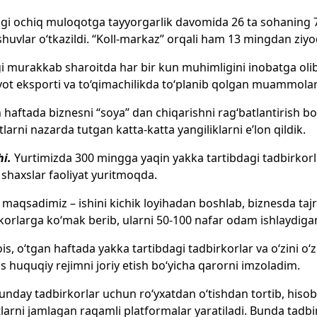
i ochiq muloqotga tayyorgarlik davomida 26 ta sohaning 7 
huvlar o‘tkazildi. “Koll-markaz” orqali ham 13 mingdan ziyo
i murakkab sharoitda har bir kun muhimligini inobatga oli
ot eksporti va to‘qimachilikda to‘planib qolgan muammola
 haftada biznesni “soya” dan chiqarishni rag‘batlantirish 
tlarni nazarda tutgan katta-katta yangiliklarni e’lon qildik.
hi.
Yurtimizda 300 mingga yaqin yakka tartibdagi tadbirkorlar
 shaxslar faoliyat yuritmoqda.
 maqsadimiz – ishini kichik loyihadan boshlab, biznesda ta
korlarga ko‘mak berib, ularni 50-100 nafar odam ishlaydiga
is, o‘tgan haftada yakka tartibdagi tadbirkorlar va o‘zini o
 huquqiy rejimni joriy etish bo‘yicha qarorni imzoladim.
unday tadbirkorlar uchun ro‘yxatdan o‘tishdan tortib, hiso
larni jamlagan raqamli platformalar yaratiladi. Bunda tadbir