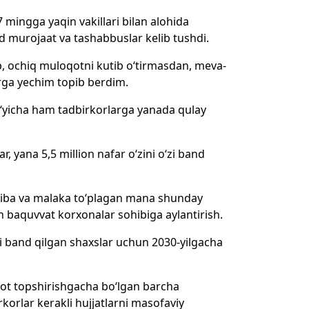
mingga yaqin vakillari bilan alohida
d murojaat va tashabbuslar kelib tushdi.
b, ochiq muloqotni kutib o‘tirmasdan, meva-
rga yechim topib berdim.
bo‘yicha ham tadbirkorlarga yanada qulay
, yana 5,5 million nafar o‘zini o‘zi band
jriba va malaka to‘plagan mana shunday
n baquvvat korxonalar sohibiga aylantirish.
‘zi band qilgan shaxslar uchun 2030-yilgacha
bot topshirishgacha bo‘lgan barcha
korlar kerakli hujjatlarni masofaviy