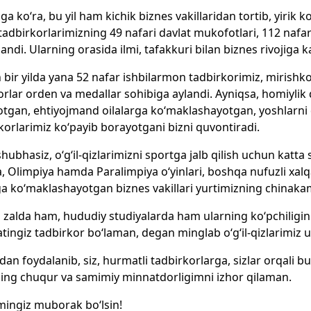
ga ko‘ra, bu yil ham kichik biznes vakillaridan tortib, yirik 
 tadbirkorlarimizning 49 nafari davlat mukofotlari, 112 nafar
landi. Ularning orasida ilmi, tafakkuri bilan biznes rivojiga
 bir yilda yana 52 nafar ishbilarmon tadbirkorimiz, mirish
orlar orden va medallar sohibiga aylandi. Ayniqsa, homiylik 
tgan, ehtiyojmand oilalarga ko‘maklashayotgan, yoshlarni
korlarimiz ko‘payib borayotgani bizni quvontiradi.
hubhasiz, o‘g‘il-qizlarimizni sportga jalb qilish uchun katta
’a, Olimpiya hamda Paralimpiya o‘yinlari, boshqa nufuzli xa
ga ko‘maklashayotgan biznes vakillari yurtimizning chinakam 
zalda ham, hududiy studiyalarda ham ularning ko‘pchiligini
ingiz tadbirkor bo‘laman, degan minglab o‘g‘il-qizlarimi
dan foydalanib, siz, hurmatli tadbirkorlarga, sizlar orqali 
ing chuqur va samimiy minnatdorligimni izhor qilaman.
ingiz muborak bo‘lsin!