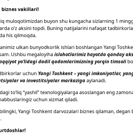
 biznes vakillari!
hiq muloqotimizdan buyon shu kungacha sizlarning 1 ming
arda o‘z aksini topdi. Buning natijalarini nafaqat tadbirkorl
da his qilmoqda.
nimiz ulkan bunyodkorlik ishlari boshlangan Yangi Toshke
sam. Ushbu megaloyiha
islohotlarimiz hayotda qanday aks
aqqiyot yo‘lidagi dadil qadamlarimizning yorqin timsoli
bo‘
adbirkorlar uchun
Yangi Toshkent – yangi imkoniyatlar, yan
tsiyalar va investitsiyalar markaziga
aylanadi.
dagi to‘liq “yashil” texnologiyalarga asoslangan eng zamonav
habbuslaringiz uchun xizmat qiladi.
bilingki, Yangi Toshkent darvozalari biznes qilaman, dega
.
urtdoshlar!