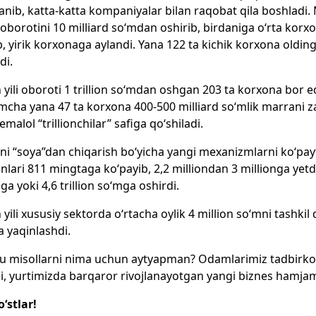
anib, katta-katta kompaniyalar bilan raqobat qila boshladi. 
 oborotini 10 milliard so‘mdan oshirib, birdaniga o‘rta korx
b, yirik korxonaga aylandi. Yana 122 ta kichik korxona olding
di.
 yili oboroti 1 trillion so‘mdan oshgan 203 ta korxona bor edi
mcha yana 47 ta korxona 400-500 milliard so‘mlik marrani zab
malol “trillionchilar” safiga qo‘shiladi.
ni “soya”dan chiqarish bo‘yicha yangi mexanizmlarni ko‘pa
rinlari 811 mingtaga ko‘payib, 2,2 milliondan 3 millionga yet
zga yoki 4,6 trillion so‘mga oshirdi.
 yili xususiy sektorda o‘rtacha oylik 4 million so‘mni tashkil
 yaqinlashdi.
 misollarni nima uchun aytyapman? Odamlarimiz tadbirkorli
i, yurtimizda barqaror rivojlanayotgan yangi biznes hamjami
o‘stlar!