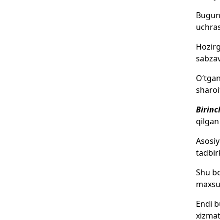
Bugung
uchras
Hozirg
sabzav
O‘tgan
sharoi
Birinc
qilgan
Asosiy
tadbir
Shu bo
maxsus
Endi b
xizmat