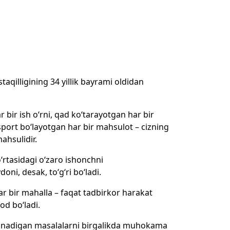
aqilligining 34 yillik bayrami oldidan
 bir ish o‘rni, qad ko‘tarayotgan har bir
ksport bo‘layotgan har bir mahsulot – cizning
ahsulidir.
rtasidagi o‘zaro ishonchni
i, desak, to‘g‘ri bo‘ladi.
ar bir mahalla – faqat tadbirkor harakat
od bo‘ladi.
qilinadigan masalalarni birgalikda muhokama