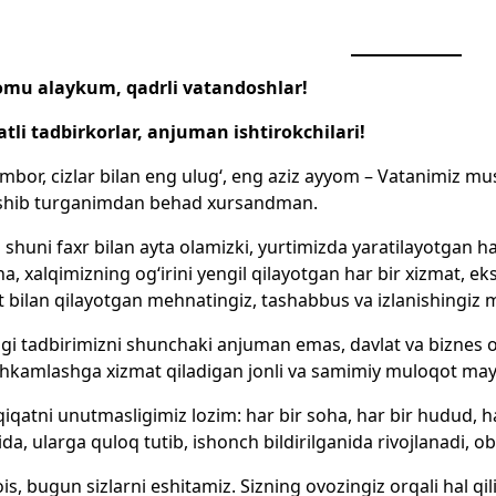
omu alaykum, qadrli vatandoshlar!
li tadbirkorlar, anjuman ishtirokchilari!
mbor, cizlar bilan eng ulug‘, eng aziz ayyom – Vatanimiz must
shib turganimdan behad xursandman.
shuni faxr bilan ayta olamizki, yurtimizda yaratilayotgan har
a, xalqimizning og‘irini yengil qilayotgan har bir xizmat, e
t bilan qilayotgan mehnatingiz, tashabbus va izlanishingiz m
i tadbirimizni shunchaki anjuman emas, davlat va biznes o‘
kamlashga xizmat qiladigan jonli va samimiy muloqot maydon
qiqatni unutmasligimiz lozim: har bir soha, har bir hudud, h
ida, ularga quloq tutib, ishonch bildirilganida rivojlanadi, ob
is, bugun sizlarni eshitamiz. Sizning ovozingiz orqali hal 