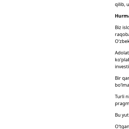
qilib,
Hurma
Biz is
raqoba
O‘zbek
Adolat
ko‘pla
invest
Bir qa
bo‘lma
Turli 
pragma
Bu yut
O‘tgan