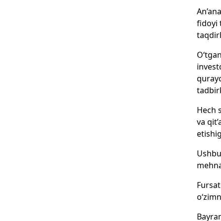
An’ana
fidoyi
taqdir
O‘tgan
invest
qurayo
tadbir
Hech s
va qit
etishi
Ushbu 
mehnat
Fursat
o‘zimn
Bayram