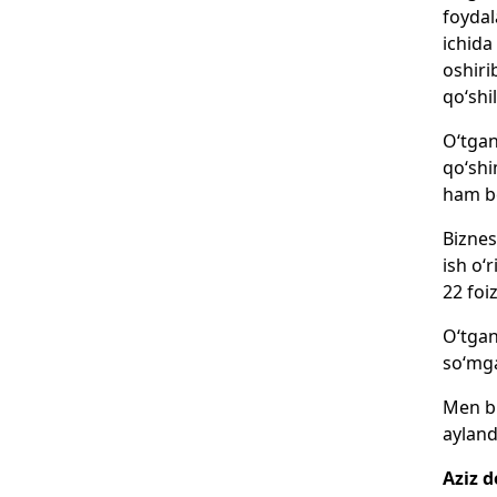
foydal
ichida
oshiri
qo‘shil
O‘tgan
qo‘shi
ham be
Biznes
ish o‘
22 foi
O‘tgan
so‘mga
Men bu
ayland
Aziz d