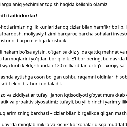
 ularga aniq yechimlar topish haqida kelishib olamiz.
tli tadbirkorlar!
lohotlarimizning ilk kunlaridanoq cizlar bilan hamfikr bo‘lib, 
tbardosh, moliyaviy tizimi barqaror, barcha sohalari invest
istonni barpo etishga kirishdik.
li hakam bo‘lsa aytsin, o‘tgan sakkiz yilda qattiq mehnat va
b tarmoqlarini yo‘qdan bor qildik. E’tibor bering, bu davrda t
itsiya kirib keldi, shundan 120 milliarddan ortig‘i – xorijiy s
rashda aytishga oson bo‘lgan ushbu raqamni oldinlari hisob-
sdi. Lekin, biz buni uddaladik.
nizo va ziddiyatlar tufayli jahon iqtisodiyoti g‘oyat murakka
tik va proaktiv siyosatimiz tufayli, bu yil birinchi yarim yilli
uqlarimizning barchasi – cizlar bilan birgalikda qilgan mas
 davrda minglab mikro va kichik korxonalar qisqa muddatda