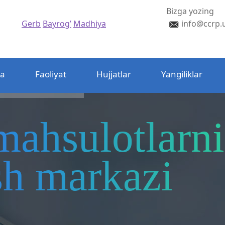
Bizga yozing
Gerb
Bayrog’
Madhiya
info@ccrp.
da
Faoliyat
Hujjatlar
Yangiliklar
mahsulotlarni
ash markazi