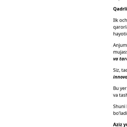
Qadrli
Ilk oc
qarorl
hayoti
Anjuma
mujas
va tar
Siz, t
innova
Bu yer
va tas
Shuni 
bo‘ladi
Aziz y