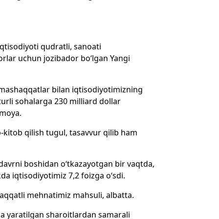
iqtisodiyoti qudratli, sanoati
orlar uchun jozibador bo‘lgan Yangi
 mashaqqatlar bilan iqtisodiyotimizning
urli sohalarga 230 milliard dollar
armoya.
kitob qilish tugul, tasavvur qilib ham
b davrni boshidan o‘tkazayotgan bir vaqtda,
kda iqtisodiyotimiz 7,2 foizga o‘sdi.
haqqatli mehnatimiz mahsuli, albatta.
 yaratilgan sharoitlardan samarali