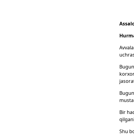
Assal
Hurmat
Avvala
uchra
Bugun 
korxon
jasora
Bugung
mustah
Bir ha
qilgan
Shu bo