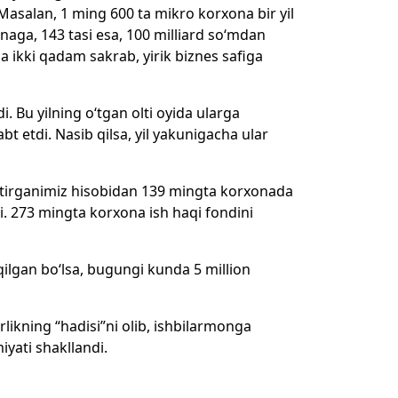
Masalan, 1 ming 600 ta mikro korxona bir yil
onaga, 143 tasi esa, 100 milliard so‘mdan
a ikki qadam sakrab, yirik biznes safiga
. Bu yilning o‘tgan olti oyida ularga
t etdi. Nasib qilsa, yil yakunigacha ular
ytirganimiz hisobidan 139 mingta korxonada
di. 273 mingta korxona ish haqi fondini
 qilgan bo‘lsa, bugungi kunda 5 million
kning “hadisi”ni olib, ishbilarmonga
yati shakllandi.