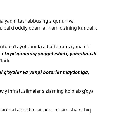
ga yaqin tashabbusingiz qonun va
ar, balki oddiy odamlar ham o‘zining kundalik
ntda o‘tayotganida albatta ramziy ma’no
 etayotganining yaqqol isboti, yangilanish
ladi.
gi g‘oyalar va yangi bozorlar maydoniga,
iy infratuzilmalar sizlarning ko‘plab g‘oya
n barcha tadbirkorlar uchun hamisha ochiq