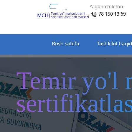
Yagona telefon
78 150 13 69
Temir yo‘l mahsulotlarni
MCHJ
sertifikatlashtirish markazi
Bosh sahifa
Tashkilot haqi
Temir yo'l 
sertifikatl