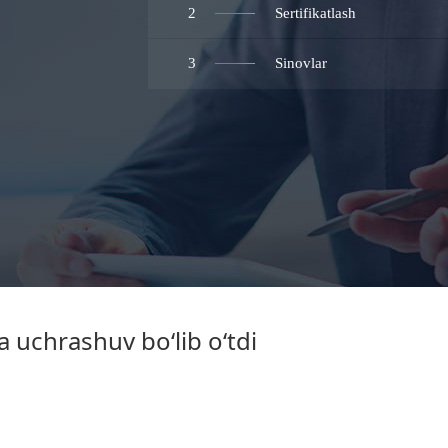
2
Sertifikatlash
3
Sinovlar
uchrashuv bo‘lib o‘tdi