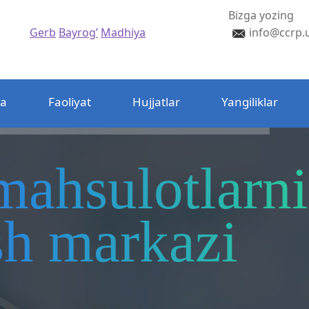
Bizga yozing
Gerb
Bayrog’
Madhiya
info@ccrp.
da
Faoliyat
Hujjatlar
Yangiliklar
mahsulotlarni
ash markazi