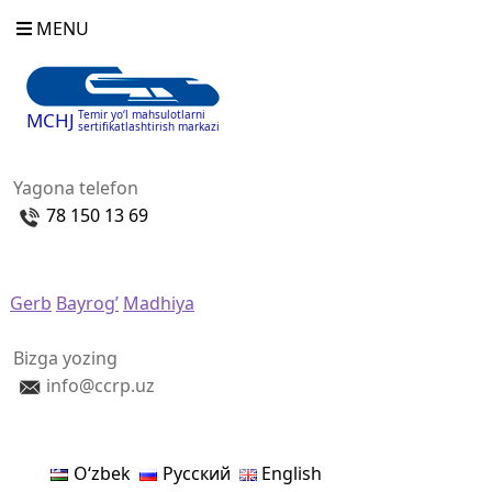
MENU
Temir yo‘l mahsulotlarni
MCHJ
sertifikatlashtirish markazi
Yagona telefon
78 150 13 69
Gerb
Bayrog’
Madhiya
Bizga yozing
info@ccrp.uz
Oʻzbek
Русский
English