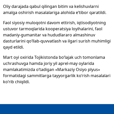
Oliy darajada qabul qilingan bitim va kelishuvlarni
amalga oshirish masalalariga alohida e’tibor qaratildi.
Faol siyosiy muloqotni davom ettirish, iqtisodiyotning
ustuvor tarmoqlarida kooperatsiya loyihalarini, faol
madaniy-gumanitar va hududlararo almashinuv
dasturlarini qo‘llab-quvvatlash va ilgari surish muhimligi
qayd etildi.
Mart oyi oxirida Tojikistonda bo‘lajak uch tomonlama
uchrashuvga hamda joriy yil aprel-may oylarida
mamlakatimizda o‘tadigan «Markaziy Osiyo plyus»
formatidagi sammitlarga tayyorgarlik ko‘rish masalalari
ko‘rib chiqildi.