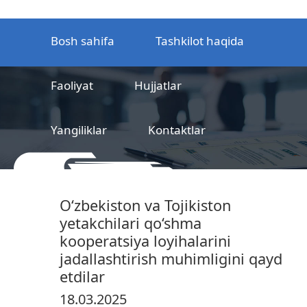
Bosh sahifa
Tashkilot haqida
Faoliyat
Hujjatlar
Yangiliklar
Kontaktlar
MCHJ
Temir yo‘l mahsulotlarni
O‘zbekiston va Tojikiston
sertifikatlashtirish markazi
yetakchilari qo‘shma
kooperatsiya loyihalarini
jadallashtirish muhimligini qayd
etdilar
18.03.2025