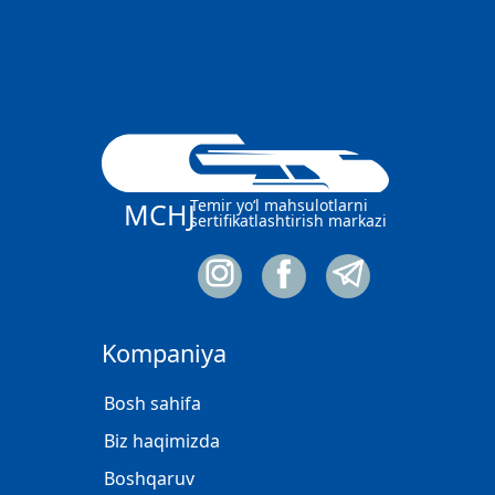
Temir yo‘l mahsulotlarni
MCHJ
sertifikatlashtirish markazi
Kompaniya
Bosh sahifa
Biz haqimizda
Boshqaruv