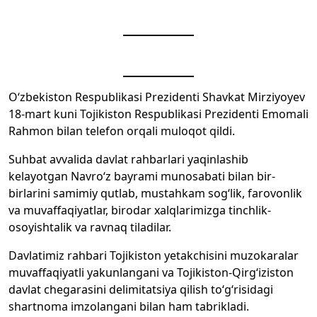
O‘zbekiston Respublikasi Prezidenti Shavkat Mirziyoyev
18-mart kuni Tojikiston Respublikasi Prezidenti Emomali
Rahmon bilan telefon orqali muloqot qildi.
Suhbat avvalida davlat rahbarlari yaqinlashib
kelayotgan Navro‘z bayrami munosabati bilan bir-
birlarini samimiy qutlab, mustahkam sog‘lik, farovonlik
va muvaffaqiyatlar, birodar xalqlarimizga tinchlik-
osoyishtalik va ravnaq tiladilar.
Davlatimiz rahbari Tojikiston yetakchisini muzokaralar
muvaffaqiyatli yakunlangani va Tojikiston-Qirg‘iziston
davlat chegarasini delimitatsiya qilish to‘g‘risidagi
shartnoma imzolangani bilan ham tabrikladi.