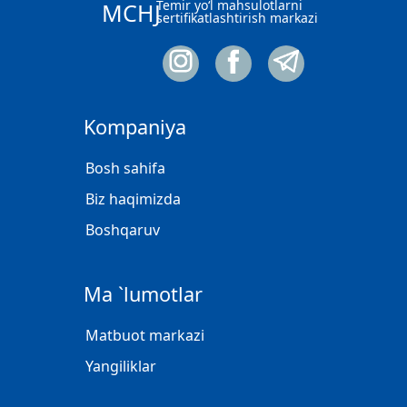
Temir yo‘l mahsulotlarni
MCHJ
sertifikatlashtirish markazi
Kompaniya
Bosh sahifa
Biz haqimizda
Boshqaruv
Ma `lumotlar
Matbuot markazi
Yangiliklar