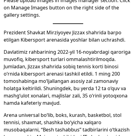
Please upload images in images manager section. Click
on Manage Images button on the right side of the
gallery settings.
Prezident Shavkat Mirziyoyev Jizzax shahrida barpo
etilgan Kibersport arenasida yoshlar bilan uchrashdi.
Davlatimiz rahbarining 2022-yil 16-noyabrdagi qaroriga
muvofiq, kibersport turlari ommalashtirilmoqda.
Jumladan, Jizzax shahrida sobiq tennis korti binosi
o‘rnida kibersport arenasi tashkil etildi. 1 ming 200
tomoshabinga mo‘ljallangan asosiy zal zamonaviy
holatga keltirildi. Shuningdek, bu yerda 12 ta o‘quv va
mashg‘ulot xonalari, majlislar zali, 35 o‘rinli yotoqxona
hamda kafeteriy mavjud.
Arena universal bo‘lib, boks, kurash, basketbol, stol
tennisi, shaxmat, shashka bo‘yicha xalqaro
musobaqalarni, “Besh tashabbus” tadbirlarini o‘tkazish