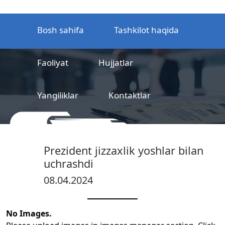
Bosh sahifa
Tashkilot haqida
Faoliyat
Hujjatlar
Yangiliklar
Kontaktlar
MCHJ
Temir yo‘l mahsulotlarni
Prezident jizzaxlik yoshlar bilan
sertifikatlashtirish markazi
uchrashdi
08.04.2024
No Images.