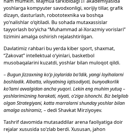
ham mumkin. Majmua tarkibidagi IT akademiyasida
yoshlarga kompyuter savodxonligi, xorijiy tillar, grafik
dizayn, dasturlash, robototexnika va boshqa
yo‘nalishlar o‘qitiladi. Bu sohada mutaxassislar
tayyorlash bo‘yicha “Muhammad al-Xorazmiy vorislari”
tizimini amalga oshirish rejalashtirilgan.
Davlatimiz rahbari bu yerda kiber sport, shaxmat,
“Zakovat” intellektual o‘yinlari, basketbol
musobaqalarini kuzatdi, yoshlar bilan muloqot qildi.
– Bugun Jizzaxning ko‘p joylarida bo‘ldik, yangi loyihalarni
boshladik. Albatta, viloyatning iqtisodiyoti, bunyodkorlik
ko‘lami avvalgidan ancha yuqori. Lekin eng muhim yutuq –
yoshlarimizning harakati, niyati, o‘ziga ishonchi. Biz belgilab
olgan Strategiyani, katta marralarni shunday yoshlar bilan
amalga oshiramiz,
– dedi Shavkat Mirziyoyev.
Tashrif davomida mutasaddilar arena faoliyatiga doir
rejalar xususida so‘zlab berdi. Xususan, jahon