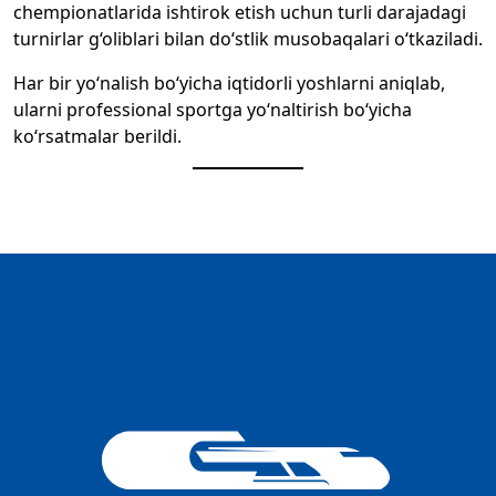
chempionatlarida ishtirok etish uchun turli darajadagi
turnirlar g‘oliblari bilan do‘stlik musobaqalari o‘tkaziladi.
Har bir yo‘nalish bo‘yicha iqtidorli yoshlarni aniqlab,
ularni professional sportga yo‘naltirish bo‘yicha
ko‘rsatmalar berildi.