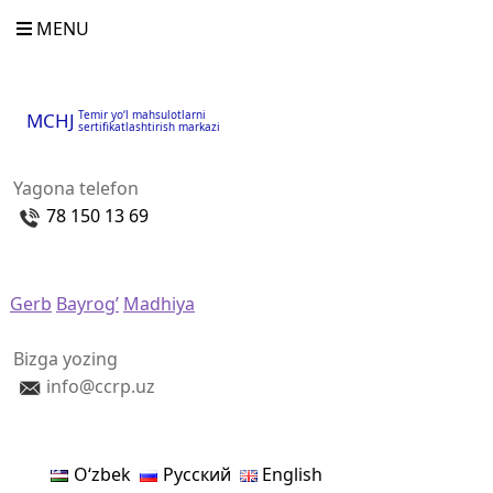
MENU
Temir yo‘l mahsulotlarni
MCHJ
sertifikatlashtirish markazi
Yagona telefon
78 150 13 69
Gerb
Bayrog’
Madhiya
Bizga yozing
info@ccrp.uz
Oʻzbek
Русский
English