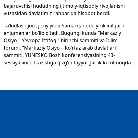
bajaruvchisi hududning ijtimoiy-iqtisodiy rivojlanishi
yuzasidan davlatimiz rahbariga hisobot berdi.
Ta’kidlash joiz, joriy yilda Samarqandda yirik xalqaro
anjumanlar bo‘lib o‘tadi. Bugungi kunda “Markaziy
Osiyo – Yevropa Ittifoqi” birinchi sammiti va Iqlim
forumi, “Markaziy Osiyo – Ko‘rfaz arab davlatlari”
sammiti, YUNESKO Bosh konferensiyasining 43-
sessiyasini o‘tkazishga qizg‘in tayyorgarlik ko‘rilmoqda.