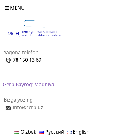
MENU
Temir yo‘l mahsulotlarni
MCHJ
sertifikatlashtirish markazi
Yagona telefon
78 150 13 69
Gerb
Bayrog’
Madhiya
Bizga yozing
info@ccrp.uz
Oʻzbek
Русский
English