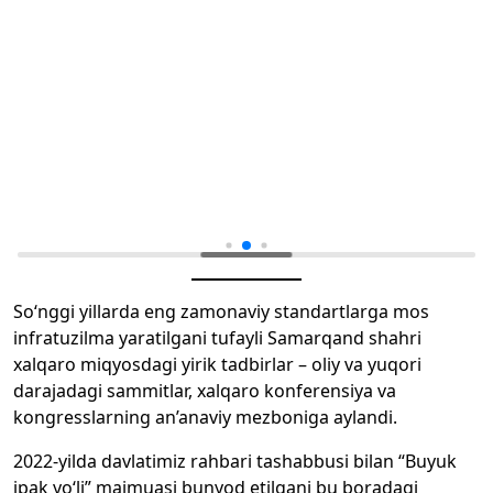
So‘nggi yillarda eng zamonaviy standartlarga mos
infratuzilma yaratilgani tufayli Samarqand shahri
xalqaro miqyosdagi yirik tadbirlar – oliy va yuqori
darajadagi sammitlar, xalqaro konferensiya va
kongresslarning an’anaviy mezboniga aylandi.
2022-yilda davlatimiz rahbari tashabbusi bilan “Buyuk
ipak yo‘li” majmuasi bunyod etilgani bu boradagi