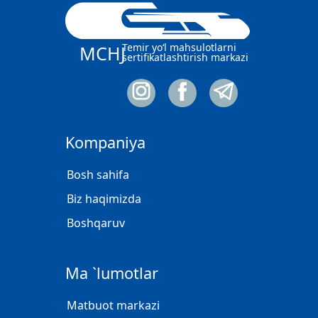
Temir yo‘l mahsulotlarni
MCHJ
sertifikatlashtirish markazi
Kompaniya
Bosh sahifa
Biz haqimizda
Boshqaruv
Ma `lumotlar
Matbuot markazi