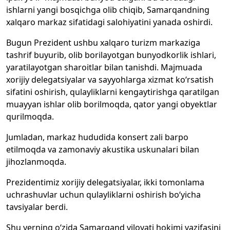
ishlarni yangi bosqichga olib chiqib, Samarqandning
xalqaro markaz sifatidagi salohiyatini yanada oshirdi.
Bugun Prezident ushbu xalqaro turizm markaziga
tashrif buyurib, olib borilayotgan bunyodkorlik ishlari,
yaratilayotgan sharoitlar bilan tanishdi. Majmuada
xorijiy delegatsiyalar va sayyohlarga xizmat ko‘rsatish
sifatini oshirish, qulayliklarni kengaytirishga qaratilgan
muayyan ishlar olib borilmoqda, qator yangi obyektlar
qurilmoqda.
Jumladan, markaz hududida konsert zali barpo
etilmoqda va zamonaviy akustika uskunalari bilan
jihozlanmoqda.
Prezidentimiz xorijiy delegatsiyalar, ikki tomonlama
uchrashuvlar uchun qulayliklarni oshirish bo‘yicha
tavsiyalar berdi.
Shu yerning o‘zida Samarqand viloyati hokimi vazifasini