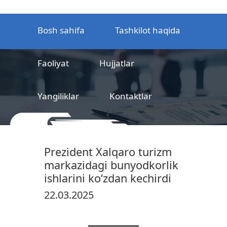
Bosh sahifa
Tashkilot haqida
Faoliyat
Hujjatlar
Yangiliklar
Kontaktlar
MCHJ
Temir yo‘l mahsulotlarni
Prezident Xalqaro turizm
sertifikatlashtirish markazi
markazidagi bunyodkorlik
ishlarini ko‘zdan kechirdi
22.03.2025