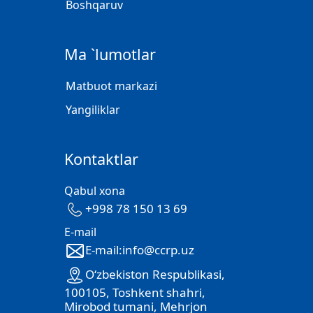
Boshqaruv
Ma `lumotlar
Matbuot markazi
Yangiliklar
Kontaktlar
Qabul xona
+998 78 150 13 69
E-mail
E-mail:info@ccrp.uz
O‘zbekiston Respublikasi,
100105, Toshkent shahri,
Mirobod tumani, Mehrjon