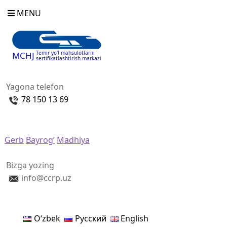
MENU
Temir yo‘l mahsulotlarni
MCHJ
sertifikatlashtirish markazi
Yagona telefon
78 150 13 69
Gerb
Bayrog’
Madhiya
Bizga yozing
info@ccrp.uz
Oʻzbek
Русский
English