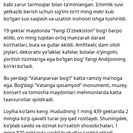
kabi zarur tarmoqlar bilan ta’minlangan. Ichimlik suvi
yetkazib berish uchun sig‘imi to‘rt ming metr kub
bo‘lgan suv saqlash va uzatish inshooti ishga tushirildi.
19 gektar maydonda “Yangi O‘zbekiston” bog‘i barpo
etilib, o‘n ming tupdan ortiq manzarali daraxt
ko‘chatlari, buta va gullar ekildi. Amfiteatr, dam olish
joylari, dekorativ yo‘laklar, kafelar, bolalar o‘yingohi,
yoritish tizimlariga ega bo‘lgan bog‘ Yangi Andijonning
ko‘rki bo‘ladi.
Bu yerdagi “Vatanparvar bog‘i” katta ramziy ma’noga
ega. Bog‘dagi “Vatanga qasamyod” monumenti, muzey,
konsert va tomosha maydonlari mehmonlarda katta
taassurotlar qoldiradi.
Loyiha ko‘lami keng. Hududning 1 ming 439 gektarida 2
mingta ko‘p qavatli turar joy qad rostlaydi. Shuningdek,
ko‘plab savdo va xizmat ko‘rsatish shoxobchalari, 1
ming 820 gektarda yashil hududlar tashkil etiladi.