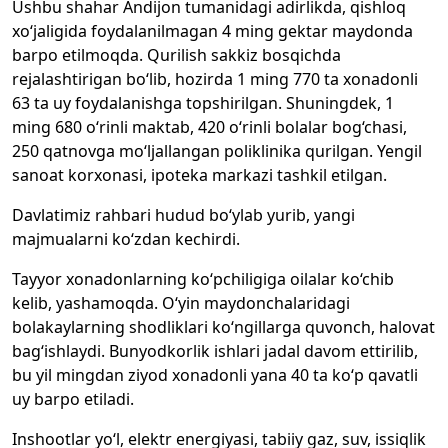
Ushbu shahar Andijon tumanidagi adirlikda, qishloq
xo‘jaligida foydalanilmagan 4 ming gektar maydonda
barpo etilmoqda. Qurilish sakkiz bosqichda
rejalashtirigan bo‘lib, hozirda 1 ming 770 ta xonadonli
63 ta uy foydalanishga topshirilgan. Shuningdek, 1
ming 680 o‘rinli maktab, 420 o‘rinli bolalar bog‘chasi,
250 qatnovga mo‘ljallangan poliklinika qurilgan. Yengil
sanoat korxonasi, ipoteka markazi tashkil etilgan.
Davlatimiz rahbari hudud bo‘ylab yurib, yangi
majmualarni ko‘zdan kechirdi.
Tayyor xonadonlarning ko‘pchiligiga oilalar ko‘chib
kelib, yashamoqda. O‘yin maydonchalaridagi
bolakaylarning shodliklari ko‘ngillarga quvonch, halovat
bag‘ishlaydi. Bunyodkorlik ishlari jadal davom ettirilib,
bu yil mingdan ziyod xonadonli yana 40 ta ko‘p qavatli
uy barpo etiladi.
Inshootlar yo‘l, elektr energiyasi, tabiiy gaz, suv, issiqlik