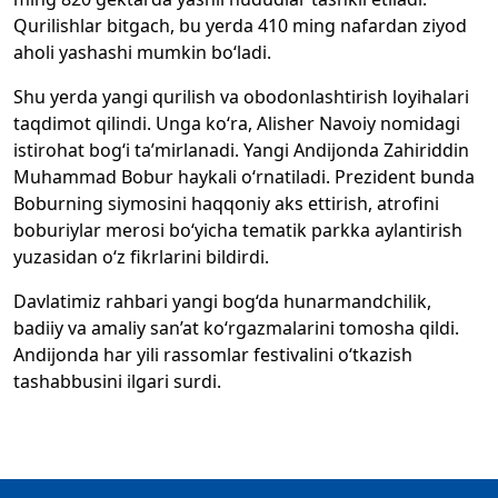
Qurilishlar bitgach, bu yerda 410 ming nafardan ziyod
aholi yashashi mumkin bo‘ladi.
Shu yerda yangi qurilish va obodonlashtirish loyihalari
taqdimot qilindi. Unga ko‘ra, Alisher Navoiy nomidagi
istirohat bog‘i ta’mirlanadi. Yangi Andijonda Zahiriddin
Muhammad Bobur haykali o‘rnatiladi. Prezident bunda
Boburning siymosini haqqoniy aks ettirish, atrofini
boburiylar merosi bo‘yicha tematik parkka aylantirish
yuzasidan o‘z fikrlarini bildirdi.
Davlatimiz rahbari yangi bog‘da hunarmandchilik,
badiiy va amaliy san’at ko‘rgazmalarini tomosha qildi.
Andijonda har yili rassomlar festivalini o‘tkazish
tashabbusini ilgari surdi.