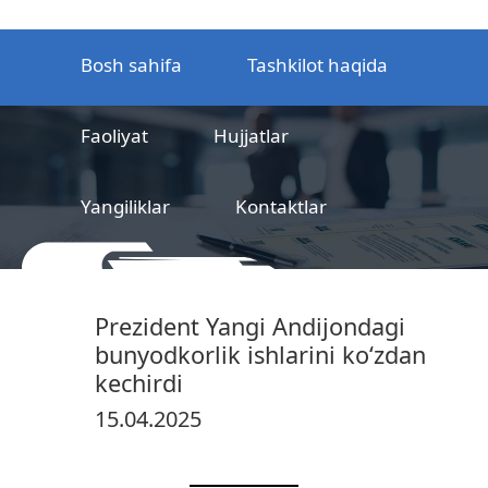
Bosh sahifa
Tashkilot haqida
Faoliyat
Hujjatlar
Yangiliklar
Kontaktlar
MCHJ
Temir yo‘l mahsulotlarni
Prezident Yangi Andijondagi
sertifikatlashtirish markazi
bunyodkorlik ishlarini ko‘zdan
kechirdi
15.04.2025