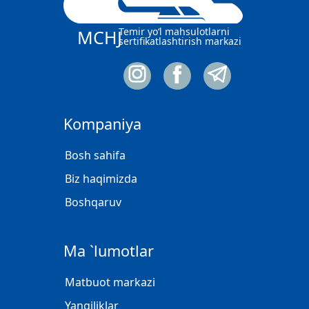
Temir yo‘l mahsulotlarni
MCHJ
sertifikatlashtirish markazi
Kompaniya
Bosh sahifa
Biz haqimizda
Boshqaruv
Ma `lumotlar
Matbuot markazi
Yangiliklar