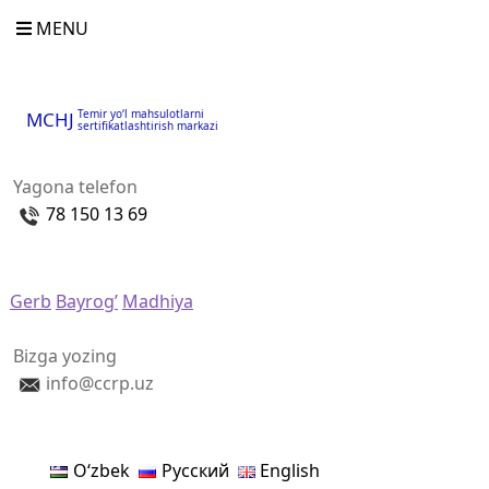
MENU
Temir yo‘l mahsulotlarni
MCHJ
sertifikatlashtirish markazi
Yagona telefon
78 150 13 69
Gerb
Bayrog’
Madhiya
Bizga yozing
info@ccrp.uz
Oʻzbek
Русский
English