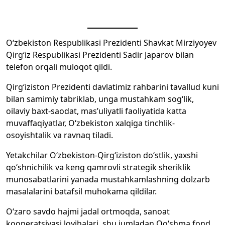
O‘zbekiston Respublikasi Prezidenti Shavkat Mirziyoyev
Qirg‘iz Respublikasi Prezidenti Sadir Japarov bilan
telefon orqali muloqot qildi.
Qirg‘iziston Prezidenti davlatimiz rahbarini tavallud kuni
bilan samimiy tabriklab, unga mustahkam sog‘lik,
oilaviy baxt-saodat, mas’uliyatli faoliyatida katta
muvaffaqiyatlar, O‘zbekiston xalqiga tinchlik-
osoyishtalik va ravnaq tiladi.
Yetakchilar O‘zbekiston-Qirg‘iziston do‘stlik, yaxshi
qo‘shnichilik va keng qamrovli strategik sheriklik
munosabatlarini yanada mustahkamlashning dolzarb
masalalarini batafsil muhokama qildilar.
O‘zaro savdo hajmi jadal ortmoqda, sanoat
kooperatsiyasi loyihalari, shu jumladan Qo‘shma fond