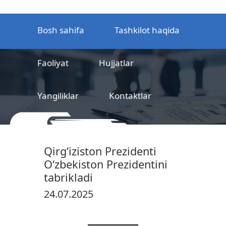
Bosh sahifa
Tashkilot haqida
Faoliyat
Hujjatlar
Yangiliklar
Kontaktlar
MCHJ
Temir yo‘l mahsulotlarni
Qirg‘iziston Prezidenti
sertifikatlashtirish markazi
O‘zbekiston Prezidentini
tabrikladi
24.07.2025