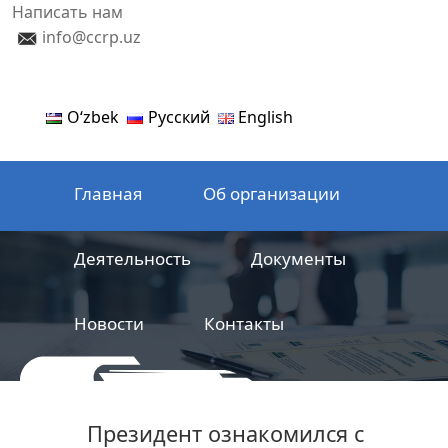
Написать нам
info@ccrp.uz
Oʻzbek
Русский
English
Главная
Об организации
Деятельность
Документы
Новости
Контакты
ООО
Центр сертификации
Президент ознакомился с
железнодорожной продукции