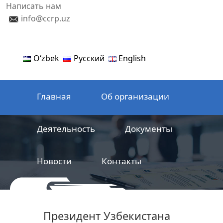
Написать нам
info@ccrp.uz
Oʻzbek
Русский
English
Главная
Об организации
Деятельность
Документы
Новости
Контакты
ООО
Центр сертификации
Президент Узбекистана
железнодорожной продукции