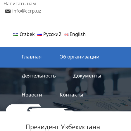
Написать нам
info@ccrp.uz
Oʻzbek
Русский
English
Главная
Об организации
Деятельность
Документы
Новости
Контакты
ООО
Центр сертификации
Президент Узбекистана
железнодорожной продукции