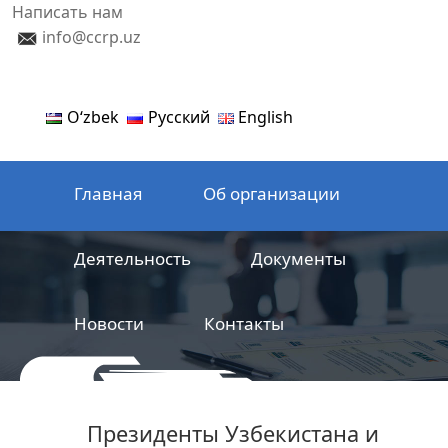
Написать нам
info@ccrp.uz
Oʻzbek
Русский
English
Главная
Об организации
Деятельность
Документы
Новости
Контакты
ООО
Центр сертификации
Президенты Узбекистана и
железнодорожной продукции