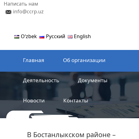
Написать нам
info@ccrp.uz
Oʻzbek
Русский
English
Главная
Об организации
Деятельность
Документы
Новости
Контакты
ООО
Центр сертификации
В Бостанлыкском районе –
железнодорожной продукции