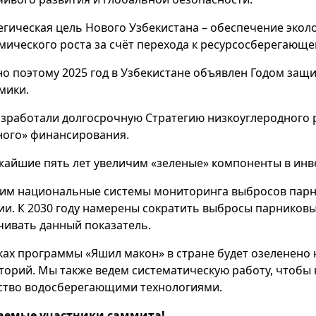
егическая цель Нового Узбекистана – обеспечение экол
мического роста за счёт перехода к ресурсосберегающе
о поэтому 2025 год в Узбекистане объявлен Годом защ
мики.
зработали долгосрочную Стратегию низкоуглеродного 
ного» финансирования.
жайшие пять лет увеличим «зеленые» компоненты в инв
им национальные системы мониторинга выбросов парни
ии. К 2030 году намерены сократить выбросы парниковы
чивать данный показатель.
ках программы «Яшил макон» в стране будет озеленено 
торий. Мы также ведем систематическую работу, чтобы 
ство водосберегающими технологиями.
аемые участники саммита!