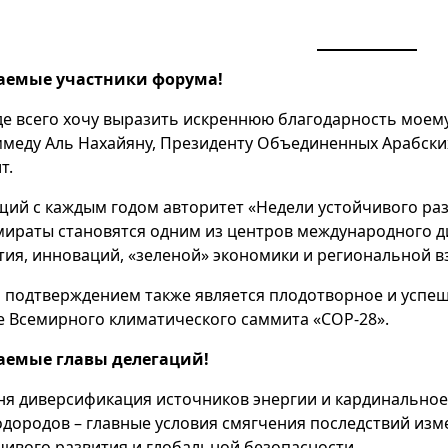
аемые участники форума!
е всего хочу выразить искреннюю благодарность моему
меду Аль Нахайяну, Президенту Объединенных Арабских
т.
щий с каждым годом авторитет «Недели устойчивого раз
мираты становятся одним из центров международного д
тия, инноваций, «зеленой» экономики и региональной в
 подтверждением также является плодотворное и успеш
е Всемирного климатического саммита «COP-28».
аемые главы делегаций!
ня диверсификация источников энергии и кардинальное
одородов – главные условия смягчения последствий изм
чивого развития и глобальной безопасности.