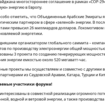
айджана многостороннее соглашение в рамках «СОР-29»
ную» энергию в Европу.
особо отметить, что Объединенные Арабские Эмираты 
егическим партнером в сфере «зеленой» энергии. В пос
тами превысил 26 миллиардов долларов. Локомотивом в
новляемой энергетики.
одняшним организатором глобального саммита – компан
тов по производству электроэнергии общей мощностью 1
зованы 3 проекта по созданию генерирующих мощностей
ния энергии емкостью около 520 мегаватт-час.
ные проекты мы осуществляем и совместно с другими 
 партнерами из Саудовской Аравии, Катара, Турции и Кит
аемые участники форума!
интересованы в совместной реализации огромного пот
чной, водной и ветровой энергии, а также производства