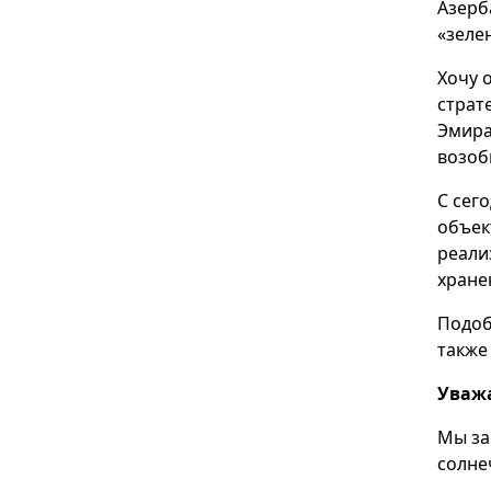
Азерб
«зеле
Хочу 
страт
Эмира
возоб
С сег
объек
реали
хране
Подоб
также
Уваж
Мы за
солне