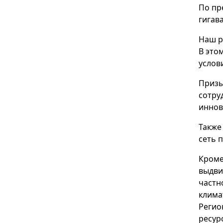
По пр
гигав
Наш р
В это
услов
Призы
сотру
иннов
Также
сеть 
Кроме
выдви
частн
клима
Регио
ресур