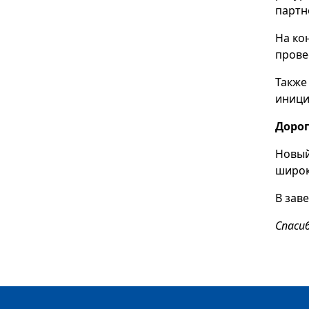
партн
На ко
прове
Также
иници
Дорог
Новый
широк
В зав
Спаси