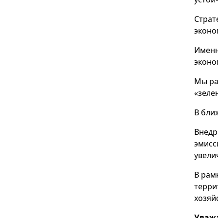
Страт
эконо
Именн
эконо
Мы ра
«зеле
В бли
Внедр
эмисс
увели
В рам
терри
хозяй
Уваж