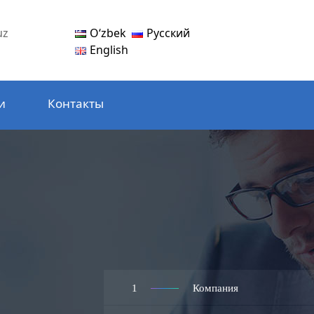
Oʻzbek
Русский
uz
English
и
Контакты
1
Компания