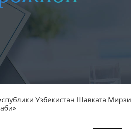
еспублики Узбекистан Шавката Мирзи
Даби»