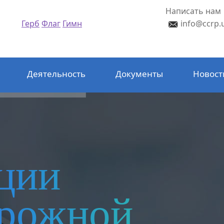
Написать нам
Герб
Флаг
Гимн
info@ccrp.
Деятельность
Документы
Новост
ции
орожной