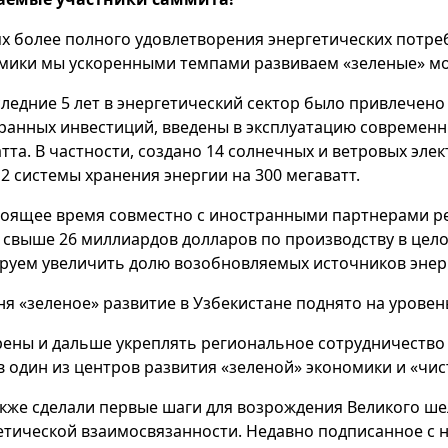
ях более полного удовлетворения энергетических потр
мики мы ускоренными темпами развиваем «зеленые» м
следние 5 лет в энергетический сектор было привлечен
ранных инвестиций, введены в эксплуатацию современн
атта. В частности, создано 14 солнечных и ветровых эле
 2 системы хранения энергии на 300 мегаватт.
тоящее время совместно с иностранными партнерами ре
 свыше 26 миллиардов долларов по производству в целом
руем увеличить долю возобновляемых источников энерг
ня «зеленое» развитие в Узбекистане поднято на уров
ены и дальше укреплять региональное сотрудничество 
в один из центров развития «зеленой» экономики и «чис
кже сделали первые шаги для возрождения Великого ше
етической взаимосвязанности. Недавно подписанное с 