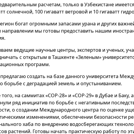
едварительным расчетам, только в Узбекистане имеется
атт солнечной, 100 гигаватт ветровой и 10 гигаватт гидр
егион богат огромными запасами урана и других важне
м направлении мы готовы предоставить нашим иностр
ия.
ваем ведущие научные центры, экспертов и ученых, уч
дничать с открытым в Ташкенте «Зеленым» университето
ационных программ.
 предлагаю создать на базе данного университета Меж
по борьбе с деградацией земель и опустыниванием.
 того, на саммитах «СОР-28» и «СОР-29» в Дубае и Баку
нули ряд инициатив по борьбе с негативными последст
ости, о создании Международного центра по оценке ущ
тическими изменениями, обеспечении безопасности ре
нального хаба по внедрению водосберегающих техноло
сов растений. Готовы начать практическую работу по 