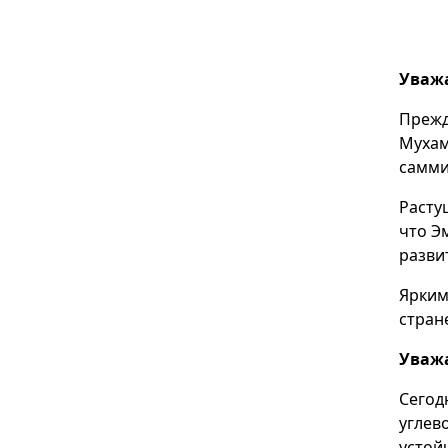
Уваж
Прежд
Мухам
самми
Расту
что Э
разви
Ярким
стран
Уваж
Сегод
углев
устой