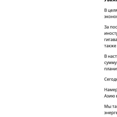
В цел
эконо
За по
иност
гигав
также
В нас
сумму
плани
Сегод
Намер
Азию 
Мы та
энерг