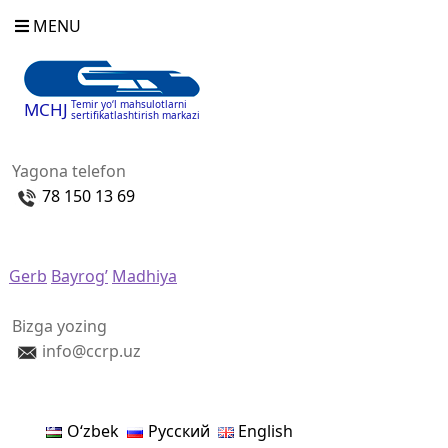
MENU
Temir yo‘l mahsulotlarni
MCHJ
sertifikatlashtirish markazi
Yagona telefon
78 150 13 69
Gerb
Bayrog’
Madhiya
Bizga yozing
info@ccrp.uz
Oʻzbek
Русский
English