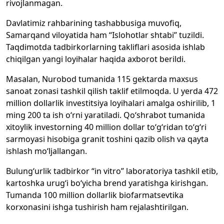
rivojlanmagan.
Davlatimiz rahbarining tashabbusiga muvofiq,
Samarqand viloyatida ham “Islohotlar shtabi” tuzildi.
Taqdimotda tadbirkorlarning takliflari asosida ishlab
chiqilgan yangi loyihalar haqida axborot berildi.
Masalan, Nurobod tumanida 115 gektarda maxsus
sanoat zonasi tashkil qilish taklif etilmoqda. U yerda 472
million dollarlik investitsiya loyihalari amalga oshirilib, 1
ming 200 ta ish o‘rni yaratiladi. Qo‘shrabot tumanida
xitoylik investorning 40 million dollar to‘g‘ridan to‘g‘ri
sarmoyasi hisobiga granit toshini qazib olish va qayta
ishlash mo‘ljallangan.
Bulung‘urlik tadbirkor “in vitro” laboratoriya tashkil etib,
kartoshka urug‘i bo‘yicha brend yaratishga kirishgan.
Tumanda 100 million dollarlik biofarmatsevtika
korxonasini ishga tushirish ham rejalashtirilgan.