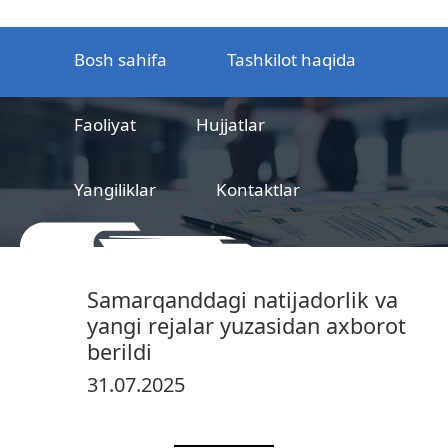
Bosh sahifa
Tashkilot haqida
Faoliyat
Hujjatlar
Yangiliklar
Kontaktlar
MCHJ
Temir yo‘l mahsulotlarni
Samarqanddagi natijadorlik va
sertifikatlashtirish markazi
yangi rejalar yuzasidan axborot
berildi
31.07.2025