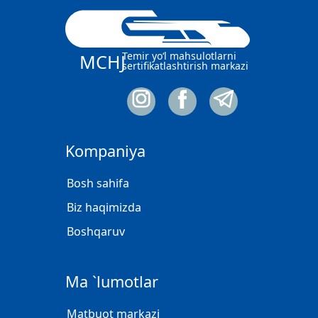
Temir yo‘l mahsulotlarni
MCHJ
sertifikatlashtirish markazi
Kompaniya
Bosh sahifa
Biz haqimizda
Boshqaruv
Ma `lumotlar
Matbuot markazi