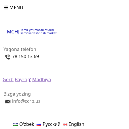
MENU
Temir yo‘l mahsulotlarni
MCHJ
sertifikatlashtirish markazi
Yagona telefon
78 150 13 69
Gerb
Bayrog’
Madhiya
Bizga yozing
info@ccrp.uz
Oʻzbek
Русский
English