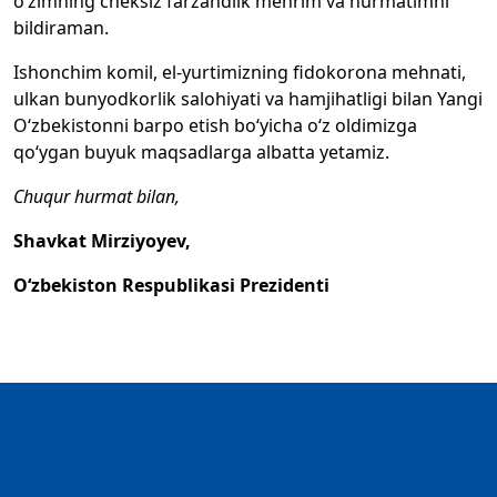
o‘zimning cheksiz farzandlik mehrim va hurmatimni
bildiraman.
Ishonchim komil, el-yurtimizning fidokorona mehnati,
ulkan bunyodkorlik salohiyati va hamjihatligi bilan Yangi
O‘zbekistonni barpo etish bo‘yicha o‘z oldimizga
qo‘ygan buyuk maqsadlarga albatta yetamiz.
Chuqur hurmat bilan,
Shavkat Mirziyoyev,
O‘zbekiston Respublikasi Prezidenti