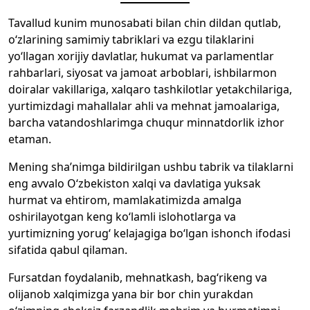
Tavallud kunim munosabati bilan chin dildan qutlab,
o‘zlarining samimiy tabriklari va ezgu tilaklarini
yo‘llagan xorijiy davlatlar, hukumat va parlamentlar
rahbarlari, siyosat va jamoat arboblari, ishbilarmon
doiralar vakillariga, xalqaro tashkilotlar yetakchilariga,
yurtimizdagi mahallalar ahli va mehnat jamoalariga,
barcha vatandoshlarimga chuqur minnatdorlik izhor
etaman.
Mening sha’nimga bildirilgan ushbu tabrik va tilaklarni
eng avvalo O‘zbekiston xalqi va davlatiga yuksak
hurmat va ehtirom, mamlakatimizda amalga
oshirilayotgan keng ko‘lamli islohotlarga va
yurtimizning yorug‘ kelajagiga bo‘lgan ishonch ifodasi
sifatida qabul qilaman.
Fursatdan foydalanib, mehnatkash, bag‘rikeng va
olijanob xalqimizga yana bir bor chin yurakdan