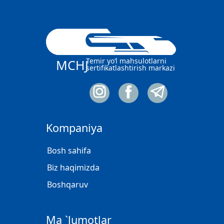
Temir yo‘l mahsulotlarni
MCHJ
sertifikatlashtirish markazi
Kompaniya
Bosh sahifa
Biz haqimizda
Boshqaruv
Ma `lumotlar