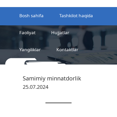
Bosh sahifa
Tashkilot haqida
Faoliyat
Hujjatlar
Yangiliklar
Kontaktlar
MCHJ
Temir yo‘l mahsulotlarni
Samimiy minnatdorlik
sertifikatlashtirish markazi
25.07.2024