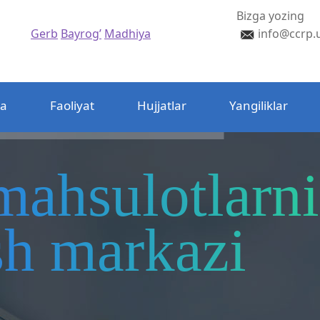
Bizga yozing
Gerb
Bayrog’
Madhiya
info@ccrp.
da
Faoliyat
Hujjatlar
Yangiliklar
mahsulotlarni
ash markazi