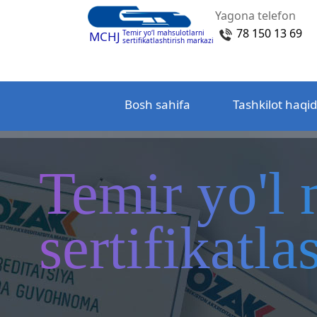
Yagona telefon
78 150 13 69
Temir yo‘l mahsulotlarni
MCHJ
sertifikatlashtirish markazi
Bosh sahifa
Tashkilot haqi
Temir yo'l 
sertifikatl