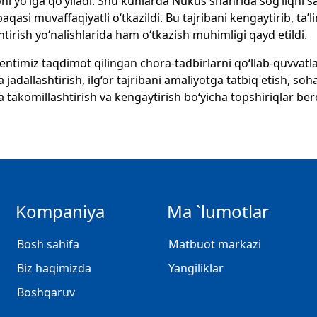
ni yo‘lga qo‘yiladi. Shu kunlarda Nukus shahrida sog‘liqni 
qasi muvaffaqiyatli o‘tkazildi. Bu tajribani kengaytirib, ta’lim
antirish yo‘nalishlarida ham o‘tkazish muhimligi qayd etildi.
entimiz taqdimot qilingan chora-tadbirlarni qo‘llab-quvvatlab,
 jadallashtirish, ilg‘or tajribani amaliyotga tatbiq etish, soh
 takomillashtirish va kengaytirish bo‘yicha topshiriqlar ber
Kompaniya
Ma `lumotlar
Bosh sahifa
Matbuot markazi
Biz haqimizda
Yangiliklar
Boshqaruv