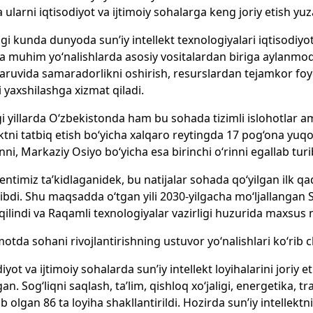
ularni iqtisodiyot va ijtimoiy sohalarga keng joriy etish yu
i kunda dunyoda sun’iy intellekt texnologiyalari iqtisodiyot, 
 muhim yo‘nalishlarda asosiy vositalardan biriga aylanmoqda
ruvida samaradorlikni oshirish, resurslardan tejamkor foyd
ni yaxshilashga xizmat qiladi.
i yillarda O‘zbekistonda ham bu sohada tizimli islohotlar a
ektni tatbiq etish bo‘yicha xalqaro reytingda 17 pog‘ona yuqo
inni, Markaziy Osiyo bo‘yicha esa birinchi o‘rinni egallab turi
entimiz ta’kidlaganidek, bu natijalar sohada qo‘yilgan ilk 
ribdi. Shu maqsadda o‘tgan yili 2030-yilgacha mo‘ljallangan Sun
qilindi va Raqamli texnologiyalar vazirligi huzurida maxsus m
otda sohani rivojlantirishning ustuvor yo‘nalishlari ko‘rib ch
diyot va ijtimoiy sohalarda sun’iy intellekt loyihalarini joriy
lgan. Sog‘liqni saqlash, ta’lim, qishloq xo‘jaligi, energetika, 
 olgan 86 ta loyiha shakllantirildi. Hozirda sun’iy intellekt