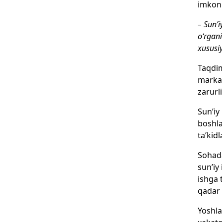
imkoni
– Sun’i
o‘rgani
xususiy
Taqdim
markaz
zarurli
Sun’iy
boshla
ta’kidl
Sohada
sun’iy
ishga 
qadar 
Yoshla