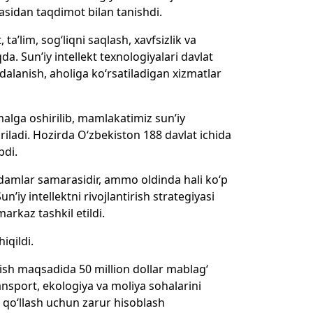
zasidan taqdimot bilan tanishdi.
ta’lim, sog‘liqni saqlash, xavfsizlik va
. Sun’iy intellekt texnologiyalari davlat
alanish, aholiga ko‘rsatiladigan xizmatlar
malga oshirilib, mamlakatimiz sun’iy
riladi. Hozirda O‘zbekiston 188 davlat ichida
bdi.
qadamlar samarasidir, ammo oldinda hali ko‘p
’iy intellektni rivojlantirish strategiyasi
arkaz tashkil etildi.
iqildi.
 etish maqsadida 50 million dollar mablag‘
transport, ekologiya va moliya sohalarini
ni qo‘llash uchun zarur hisoblash