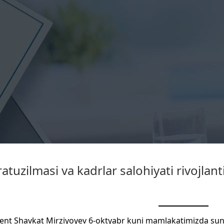
atuzilmasi va kadrlar salohiyati rivojlanti
ent Shavkat Mirziyoyev 6-oktyabr kuni mamlakatimizda sun’iy 