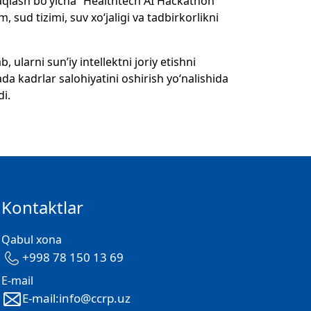
saqlash bo‘yicha “Healthtech AI Hackathon”
, sud tizimi, suv xo‘jaligi va tadbirkorlikni
 ularni sun’iy intellektni joriy etishni
ada kadrlar salohiyatini oshirish yo‘nalishida
di.
Kontaktlar
Qabul xona
+998 78 150 13 69
E-mail
E-mail:info@ccrp.uz