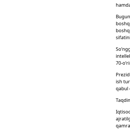
hamda 
Bugung
boshqa
boshqa
sifati
So‘ngg
intell
70-o‘r
Prezid
ish tu
qabul 
Taqdim
Iqtiso
ajrati
qamrab