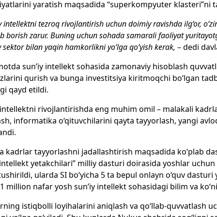
yatlarini yaratish maqsadida “superkompyuter klasteri”ni tas
y intellektni tezroq rivojlantirish uchun doimiy ravishda ilg‘or, o‘z
b borish zarur. Buning uchun sohada samarali faoliyat yuritayotg
 sektor bilan yaqin hamkorlikni yo‘lga qo‘yish kerak,
– dedi davl
otda sun’iy intellekt sohasida zamonaviy hisoblash quvvatla
larini qurish va bunga investitsiya kiritmoqchi bo‘lgan tad
gi qayd etildi.
 intellektni rivojlantirishda eng muhim omil – malakali kadr
sh, informatika o‘qituvchilarini qayta tayyorlash, yangi avlod 
andi.
 kadrlar tayyorlashni jadallashtirish maqsadida ko‘plab das
 intellekt yetakchilari” milliy dasturi doirasida yoshlar uchu
tushirildi, ularda SI bo‘yicha 5 ta bepul onlayn o‘quv dasturi
1 million nafar yosh sun’iy intellekt sohasidagi bilim va ko‘
rning istiqbolli loyihalarini aniqlash va qo‘llab-quvvatlash 