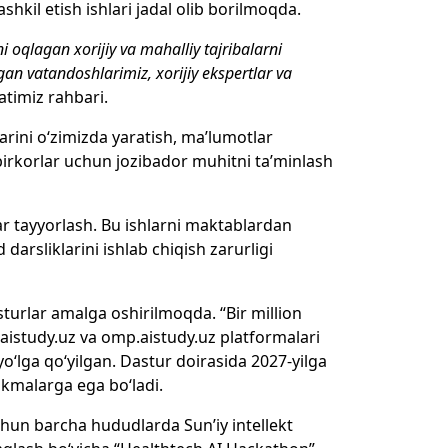
hkil etish ishlari jadal olib borilmoqda.
ini oqlagan xorijiy va mahalliy tajribalarni
an vatandoshlarimiz, xorijiy ekspertlar va
atimiz rahbari.
rini o‘zimizda yaratish, ma’lumotlar
birkorlar uchun jozibador muhitni ta’minlash
lar tayyorlash. Bu ishlarni maktablardan
darsliklarini ishlab chiqish zarurligi
turlar amalga oshirilmoqda. “Bir million
n aistudy.uz va omp.aistudy.uz platformalari
 yo‘lga qo‘yilgan. Dastur doirasida 2027-yilga
nikmalarga ega bo‘ladi.
uchun barcha hududlarda Sun’iy intellekt