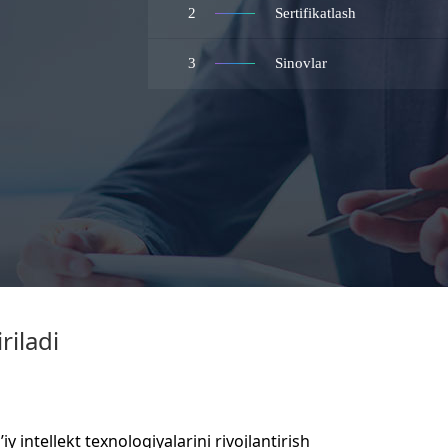
2
Sertifikatlash
3
Sinovlar
riladi
intellekt texnologiyalarini rivojlantirish