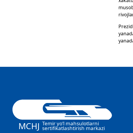
xakato
musoba
rivojl
Prezid
yanada
yanada
Temir yo‘l mahsulotlarni
MCHJ
sertifikatlashtirish markazi