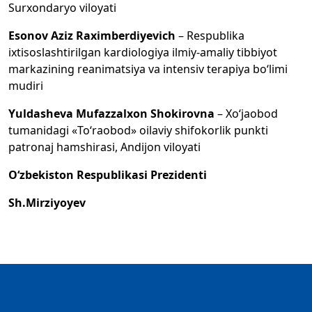
Surxondaryo viloyati
Esonov Aziz Raximberdiyevich
– Respublika
ixtisoslashtirilgan kardiologiya ilmiy-amaliy tibbiyot
markazining reanimatsiya va intensiv terapiya bo‘limi
mudiri
Yuldasheva Mufazzalxon Shokirovna
– Xo‘jaobod
tumanidagi «To‘raobod» oilaviy shifokorlik punkti
patronaj hamshirasi, Andijon viloyati
O‘zbekiston Respublikasi Prezidenti
Sh.Mirziyoyev