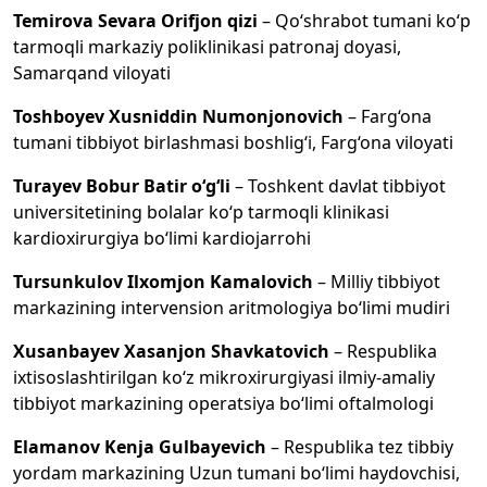
Temirova Sevara Orifjon qizi
– Qo‘shrabot tumani ko‘p
tarmoqli markaziy poliklinikasi patronaj doyasi,
Samarqand viloyati
Toshboyev Xusniddin Numonjonovich
– Farg‘ona
tumani tibbiyot birlashmasi boshlig‘i, Farg‘ona viloyati
Turayev Bobur Batir o‘g‘li
– Toshkent davlat tibbiyot
universitetining bolalar ko‘p tarmoqli klinikasi
kardioxirurgiya bo‘limi kardiojarrohi
Tursunkulov Ilxomjon Kamalovich
– Milliy tibbiyot
markazining intervension aritmologiya bo‘limi mudiri
Xusanbayev Xasanjon Shavkatovich
– Respublika
ixtisoslashtirilgan ko‘z mikroxirurgiyasi ilmiy-amaliy
tibbiyot markazining operatsiya bo‘limi oftalmologi
Elamanov Kenja Gulbayevich
– Respublika tez tibbiy
yordam markazining Uzun tumani bo‘limi haydovchisi,