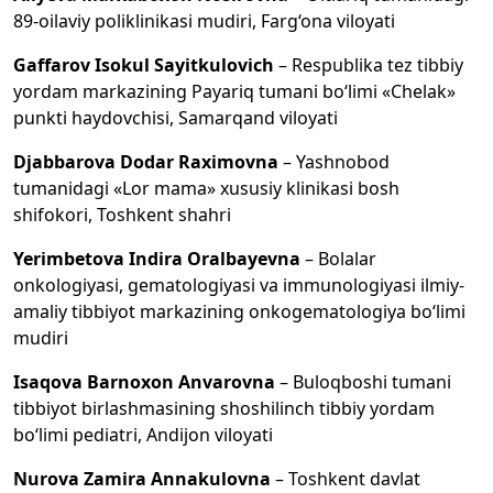
89-oilaviy poliklinikasi mudiri, Farg‘ona viloyati
Gaffarov Isokul Sayitkulovich
– Respublika tez tibbiy
yordam markazining Payariq tumani bo‘limi «Chelak»
punkti haydovchisi, Samarqand viloyati
Djabbarova Dodar Raximovna
– Yashnobod
tumanidagi «Lor mama» xususiy klinikasi bosh
shifokori, Toshkent shahri
Yerimbetova Indira Oralbayevna
– Bolalar
onkologiyasi, gematologiyasi va immunologiyasi ilmiy-
amaliy tibbiyot markazining onkogematologiya bo‘limi
mudiri
Isaqova Barnoxon Anvarovna
– Buloqboshi tumani
tibbiyot birlashmasining shoshilinch tibbiy yordam
bo‘limi pediatri, Andijon viloyati
Nurova Zamira Annakulovna
– Toshkent davlat