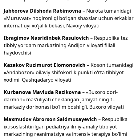
Jabborova Dilshoda Rabimovna
– Nurota tumanidagi
«Muruvvat» nogironligi bo‘lgan shaxslar uchun erkaklar
internat uyi xo‘jalik bekasi, Navoiy viloyati
Ibragimov Nasridinbek Rasulovich
– Respublika tez
tibbiy yordam markazining Andijon viloyati filiali
haydovchisi
Kazakov Ruzimurot Elomonovich
– Koson tumanidagi
«Andabozor» oilaviy shifokorlik punkti o‘rta tibbiyot
xodimi, Qashqadaryo viloyati
Kurbanova Mavluda Razikovna
– «Buxoro dori-
darmon» mas’uliyati cheklangan jamiyatining 1-
markaziy dorixonasi bo‘lim boshlig‘i, Buxoro viloyati
Maxmudov Abrorxon Saidmusayevich
– Respublika
ixtisoslashtirilgan pediatriya ilmiy-amaliy tibbiyot
markazining reanimatsiya va intensiv terapiya bo‘limi