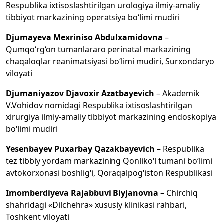
Respublika ixtisoslashtirilgan urologiya ilmiy-amaliy
tibbiyot markazining operatsiya bo‘limi mudiri
Djumayeva Mexriniso Abdulxamidovna
–
Qumqo‘rg‘on tumanlararo perinatal markazining
chaqaloqlar reanimatsiyasi bo‘limi mudiri, Surxondaryo
viloyati
Djumaniyazov Djavoxir Azatbayevich
– Akademik
V.Vohidov nomidagi Respublika ixtisoslashtirilgan
xirurgiya ilmiy-amaliy tibbiyot markazining endoskopiya
bo‘limi mudiri
Yesenbayev Puxarbay Qazakbayevich
– Respublika
tez tibbiy yordam markazining Qonliko‘l tumani bo‘limi
avtokorxonasi boshlig‘i, Qoraqalpog‘iston Respublikasi
Imomberdiyeva Rajabbuvi Biyjanovna
– Chirchiq
shahridagi «Dilchehra» xususiy klinikasi rahbari,
Toshkent viloyati