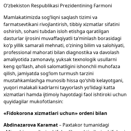
O‘zbekiston Respublikasi Prezidentining Farmoni
Mamlakatimizda sog‘liqni saqlash tizimi va
farmatsevtikani rivojlantirish, tibbiy xizmatlar sifatini
oshirish, sohani tubdan isloh etishga qaratilgan
dasturlar ijrosini muvaffaqiyatli ta’minlash borasidagi
ko‘p yillik samarali mehnati, o‘zining bilim va salohiyati,
professional mahorati bilan diagnostika va davolash
amaliyotida zamonaviy, yuksak texnologik usullarni
keng qo‘llash, aholi salomatligini ishonchli muhofaza
qilish, jamiyatda sog‘lom turmush tarzini
mustahkamlashga munosib hissa qo‘shib kelayotgani,
yuqori malakali kadrlarni tayyorlash yo‘lidagi katta
xizmatlari hamda ijtimoiy hayotdagi faol ishtiroki uchun
quyidagilar mukofotlansin:
«Fidokorona xizmatlari uchun» ordeni bilan
Abdinazarova Karamat
– Paxtakor tumanidagi