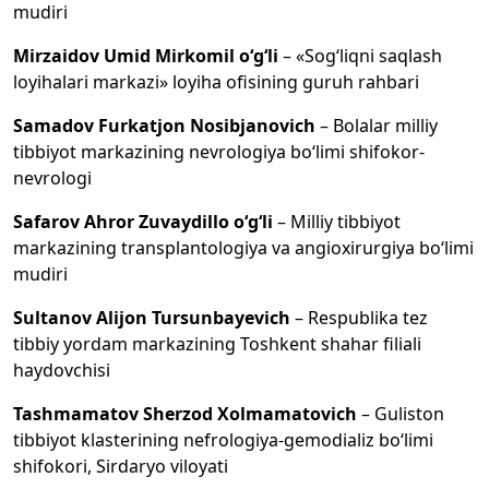
mudiri
Mirzaidov Umid Mirkomil o‘g‘li
– «Sog‘liqni saqlash
loyihalari markazi» loyiha ofisining guruh rahbari
Samadov Furkatjon Nosibjanovich
– Bolalar milliy
tibbiyot markazining nevrologiya bo‘limi shifokor-
nevrologi
Safarov Ahror Zuvaydillo o‘g‘li
– Milliy tibbiyot
markazining transplantologiya va angioxirurgiya bo‘limi
mudiri
Sultanov Alijon Tursunbayevich
– Respublika tez
tibbiy yordam markazining Toshkent shahar filiali
haydovchisi
Tashmamatov Sherzod Xolmamatovich
– Guliston
tibbiyot klasterining nefrologiya-gemodializ bo‘limi
shifokori, Sirdaryo viloyati