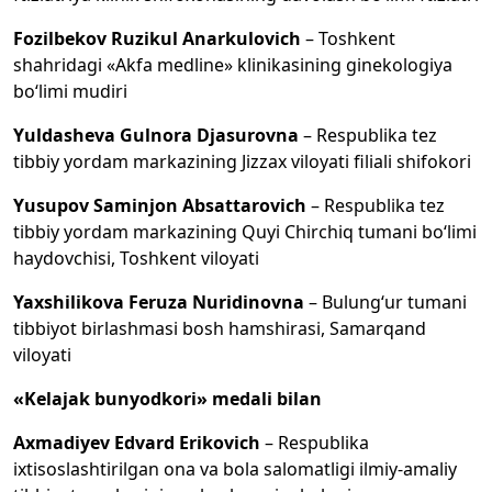
Fozilbekov Ruzikul Anarkulovich
– Toshkent
shahridagi «Akfa medline» klinikasining ginekologiya
bo‘limi mudiri
Yuldasheva Gulnora Djasurovna
– Respublika tez
tibbiy yordam markazining Jizzax viloyati filiali shifokori
Yusupov Saminjon Absattarovich
– Respublika tez
tibbiy yordam markazining Quyi Chirchiq tumani bo‘limi
haydovchisi, Toshkent viloyati
Yaxshilikova Feruza Nuridinovna
– Bulung‘ur tumani
tibbiyot birlashmasi bosh hamshirasi, Samarqand
viloyati
«Kelajak bunyodkori» medali bilan
Axmadiyev Edvard Erikovich
– Respublika
ixtisoslashtirilgan ona va bola salomatligi ilmiy-amaliy