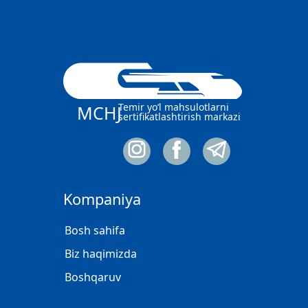
Temir yo‘l mahsulotlarni
MCHJ
sertifikatlashtirish markazi
Kompaniya
Bosh sahifa
Biz haqimizda
Boshqaruv