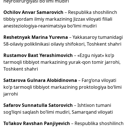
neyroxirurgiyasi bo‘limi mudiri
Ochilov Anvar Samarovich
– Respublika shoshilinch
tibbiy yordam ilmiy markazining Jizzax viloyati filiali
anesteziologiya-reanimatsiya bo‘limi mudiri
Reshetnyak Marina Yurevna
– Yakkasaroy tumanidagi
58-oilaviy poliklinikasi oilaviy shifokori, Toshkent shahri
Rustamov Baxt Yerashimovich
– «Ezgu niyat» ko‘p
tarmoqli tibbiyot markazining yurak-qon tomir jarrohi,
Toshkent shahri
Sattarova Gulnara Alobidinovna
– Farg‘ona viloyati
ko‘p tarmoqli tibbiyot markazining proktologiya bo‘limi
jarrohi
Safarov Sunnatulla Satorovich
– Ishtixon tumani
sog‘liqni saqlash bo‘limi mudiri, Samarqand viloyati
To‘lakov Ravshan Panjiyevich
– Respublika shoshilinch