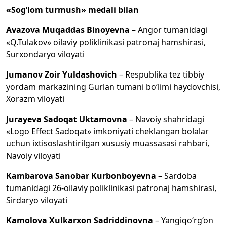
«Sog‘lom turmush» medali bilan
Avazova Muqaddas Binoyevna
– Angor tumanidagi
«Q.Tulakov» oilaviy poliklinikasi patronaj hamshirasi,
Surxondaryo viloyati
Jumanov Zoir Yuldashovich
– Respublika tez tibbiy
yordam markazining Gurlan tumani bo‘limi haydovchisi,
Xorazm viloyati
Jurayeva Sadoqat Uktamovna
– Navoiy shahridagi
«Logo Effect Sadoqat» imkoniyati cheklangan bolalar
uchun ixtisoslashtirilgan xususiy muassasasi rahbari,
Navoiy viloyati
Kambarova Sanobar Kurbonboyevna
– Sardoba
tumanidagi 26-oilaviy poliklinikasi patronaj hamshirasi,
Sirdaryo viloyati
Kamolova Xulkarxon Sadriddinovna
– Yangiqo‘rg‘on