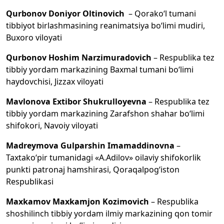
Qurbonov Doniyor Oltinovich
– Qorako‘l tumani
tibbiyot birlashmasining reanimatsiya bo‘limi mudiri,
Buxoro viloyati
Qurbonov Hoshim Narzimuradovich
– Respublika tez
tibbiy yordam markazining Baxmal tumani bo‘limi
haydovchisi, Jizzax viloyati
Mavlonova Extibor Shukrulloyevna
– Respublika tez
tibbiy yordam markazining Zarafshon shahar bo‘limi
shifokori, Navoiy viloyati
Madreymova Gulparshin Imamaddinovna
–
Taxtako‘pir tumanidagi «A.Adilov» oilaviy shifokorlik
punkti patronaj hamshirasi, Qoraqalpog‘iston
Respublikasi
Maxkamov Maxkamjon Kozimovich
– Respublika
shoshilinch tibbiy yordam ilmiy markazining qon tomir