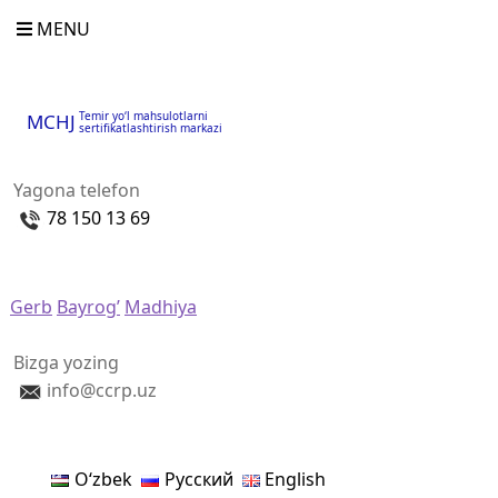
MENU
Temir yo‘l mahsulotlarni
MCHJ
sertifikatlashtirish markazi
Yagona telefon
78 150 13 69
Gerb
Bayrog’
Madhiya
Bizga yozing
info@ccrp.uz
Oʻzbek
Русский
English