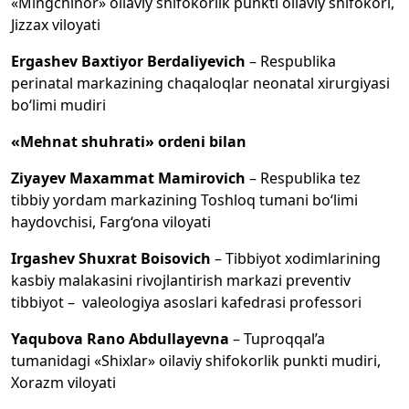
«Mingchinor» oilaviy shifokorlik punkti oilaviy shifokori,
Jizzax viloyati
Ergashev Baxtiyor Berdaliyevich
– Respublika
perinatal markazining chaqaloqlar neonatal xirurgiyasi
bo‘limi mudiri
«Mehnat shuhrati» ordeni bilan
Ziyayev Maxammat Mamirovich
– Respublika tez
tibbiy yordam markazining Toshloq tumani bo‘limi
haydovchisi, Farg‘ona viloyati
Irgashev Shuxrat Boisovich
– Tibbiyot xodimlarining
kasbiy malakasini rivojlantirish markazi preventiv
tibbiyot – valeologiya asoslari kafedrasi professori
Yaqubova Rano Abdullayevna
– Tuproqqal’a
tumanidagi «Shixlar» oilaviy shifokorlik punkti mudiri,
Xorazm viloyati