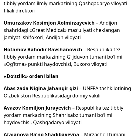
tibbiy yordam ilmiy markazining Qashqadaryo viloyati
filiali direktori
Umurzakov Kosimjon Xolmirzayevich
– Andijon
shahridagi «Great Medical» mas’uliyati cheklangan
jamiyati shifokori, Andijon viloyati
Hotamov Bahodir Ravshanovich
– Respublika tez
tibbiy yordam markazining G‘ijduvon tumani bo‘limi
«Og‘itma» punkti haydovchisi, Buxoro viloyati
«Do‘stlik» ordeni bilan
Abas-zada Nigina Jahangir qizi
– UNFPA tashkilotining
O‘zbekiston Respublikasidagi doimiy vakili
Avazov Komiljon Jurayevich
– Respublika tez tibbiy
yordam markazining Shahrisabz tumani bo‘limi
haydovchisi, Qashqadaryo viloyati
Atajanova Ra’no Shadibayevna
– Mirzacho‘l tumani