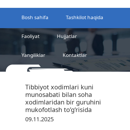
Bosh sahifa
Tashkilot haqida
Faoliyat
Hujjatlar
Yangiliklar
Kontaktlar
MCHJ
Temir yo‘l mahsulotlarni
Tibbiyot xodimlari kuni
sertifikatlashtirish markazi
munosabati bilan soha
xodimlaridan bir guruhini
mukofotlash to‘g‘risida
09.11.2025