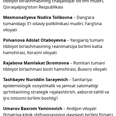
tibbiyot birlashmasining chaqaloqlar bo‘limi mudiri,
Qoraqalpog‘iston Respublikasi
Mexmonaliyeva Nodira
Tolibovna
– Dang‘ara
tumanidagi 31-oilaviy poliklinikasi mudiri, Farg‘ona
viloyati
Polvanova Adolat Otaboyevna
– Yangiariq tumani
tibbiyot birlashmasining reanimatsiya bo‘limi katta
hamshirasi, Xorazm viloyati
Rajabova Mamlakat
Ikromovna
– Romitan tumani
tibbiyot birlashmasi bosh hamshirasi, Buxoro viloyati
Tashbayev Nuriddin Sarayevich
– Sanitariya-
epidemiologik osoyishtalik va jamoat salomatligi
qo‘mitasining strategik rejalashtirish, axborot-tahlil va
ijro intizomi bo‘limi boshlig‘i
Umarov Baxrom Yaminovich
– Andijon viloyati
ftiziatriya klinik shifoxonasining davolash bo‘limi ftiziatri