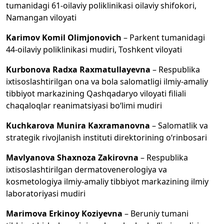
tumanidagi 61-oilaviy poliklinikasi oilaviy shifokori,
Namangan viloyati
Karimov Komil Olimjonovich
– Parkent tumanidagi
44-oilaviy poliklinikasi mudiri, Toshkent viloyati
Kurbonova Radxa Raxmatullayevna
– Respublika
ixtisoslashtirilgan ona va bola salomatligi ilmiy-amaliy
tibbiyot markazining Qashqadaryo viloyati filiali
chaqaloqlar reanimatsiyasi bo‘limi mudiri
Kuchkarova Munira Kaxramanovna
– Salomatlik va
strategik rivojlanish instituti direktorining o‘rinbosari
Mavlyanova Shaxnoza Zakirovna
– Respublika
ixtisoslashtirilgan dermatovenerologiya va
kosmetologiya ilmiy-amaliy tibbiyot markazining ilmiy
laboratoriyasi mudiri
Marimova Erkinoy Koziyevna
– Beruniy tumani