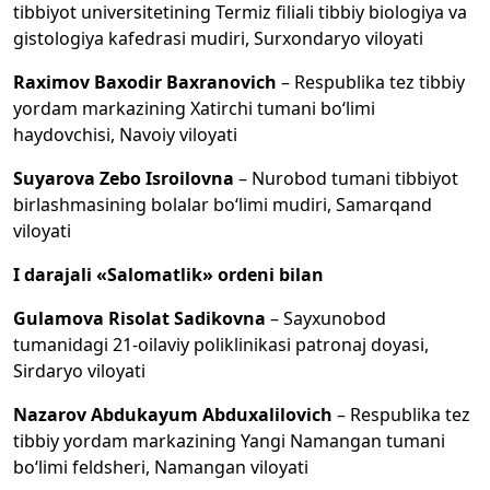
tibbiyot universitetining Termiz filiali tibbiy biologiya va
gistologiya kafedrasi mudiri, Surxondaryo viloyati
Raximov Baxodir Baxranovich
– Respublika tez tibbiy
yordam markazining Xatirchi tumani bo‘limi
haydovchisi, Navoiy viloyati
Suyarova Zebo Isroilovna
– Nurobod tumani tibbiyot
birlashmasining bolalar bo‘limi mudiri, Samarqand
viloyati
I darajali «Salomatlik» ordeni bilan
Gulamova Risolat Sadikovna
– Sayxunobod
tumanidagi 21-oilaviy poliklinikasi patronaj doyasi,
Sirdaryo viloyati
Nazarov Abdukayum Abduxalilovich
– Respublika tez
tibbiy yordam markazining Yangi Namangan tumani
bo‘limi feldsheri, Namangan viloyati