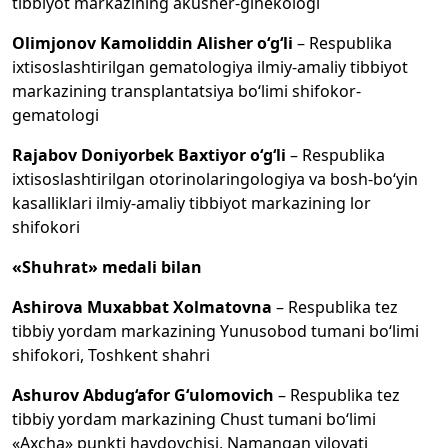
tibbiyot markazining akusher-ginekologi
Olimjonov Kamoliddin Alisher o‘g‘li
– Respublika
ixtisoslashtirilgan gematologiya ilmiy-amaliy tibbiyot
markazining transplantatsiya bo‘limi shifokor-
gematologi
Rajabov Doniyorbek Baxtiyor o‘g‘li
– Respublika
ixtisoslashtirilgan otorinolaringologiya va bosh-bo‘yin
kasalliklari ilmiy-amaliy tibbiyot markazining lor
shifokori
«Shuhrat» medali bilan
Ashirova Muxabbat Xolmatovna
– Respublika tez
tibbiy yordam markazining Yunusobod tumani bo‘limi
shifokori, Toshkent shahri
Ashurov Abdug‘afor G‘ulomovich
– Respublika tez
tibbiy yordam markazining Chust tumani bo‘limi
«Axcha» punkti haydovchisi, Namangan viloyati