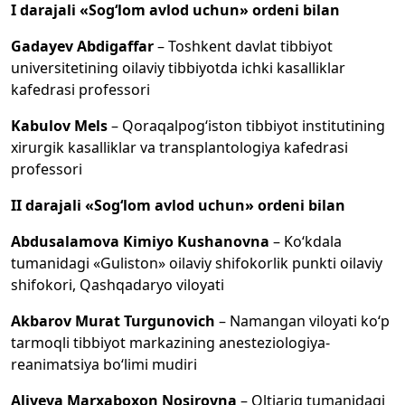
I darajali «Sog‘lom avlod uchun» ordeni bilan
Gadayev Abdigaffar
– Toshkent davlat tibbiyot
universitetining oilaviy tibbiyotda ichki kasalliklar
kafedrasi professori
Kabulov Mels
– Qoraqalpog‘iston tibbiyot institutining
xirurgik kasalliklar va transplantologiya kafedrasi
professori
II darajali «Sog‘lom avlod uchun» ordeni bilan
Abdusalamova Kimiyo Kushanovna
– Ko‘kdala
tumanidagi «Guliston» oilaviy shifokorlik punkti oilaviy
shifokori, Qashqadaryo viloyati
Akbarov Murat Turgunovich
– Namangan viloyati ko‘p
tarmoqli tibbiyot markazining anesteziologiya-
reanimatsiya bo‘limi mudiri
Aliyeva Marxaboxon Nosirovna
– Oltiariq tumanidagi