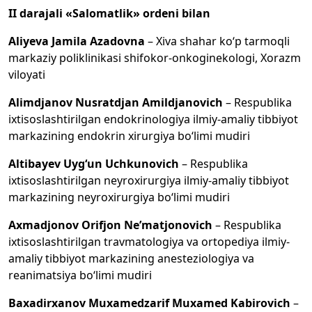
II darajali «Salomatlik» ordeni bilan
Aliyeva Jamila Azadovna
– Xiva shahar ko‘p tarmoqli
markaziy poliklinikasi shifokor-onkoginekologi, Xorazm
viloyati
Alimdjanov Nusratdjan Amildjanovich
– Respublika
ixtisoslashtirilgan endokrinologiya ilmiy-amaliy tibbiyot
markazining endokrin xirurgiya bo‘limi mudiri
Altibayev Uyg‘un Uchkunovich
– Respublika
ixtisoslashtirilgan neyroxirurgiya ilmiy-amaliy tibbiyot
markazining neyroxirurgiya bo‘limi mudiri
Axmadjonov Orifjon Ne’matjonovich
– Respublika
ixtisoslashtirilgan travmatologiya va ortopediya ilmiy-
amaliy tibbiyot markazining anesteziologiya va
reanimatsiya bo‘limi mudiri
Baxadirxanov Muxamedzarif Muxamed Kabirovich
–