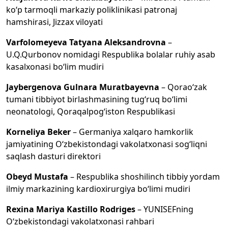
ko‘p tarmoqli markaziy poliklinikasi patronaj
hamshirasi, Jizzax viloyati
Varfolomeyeva Tatyana Aleksandrovna
–
U.Q.Qurbonov nomidagi Respublika bolalar ruhiy asab
kasalxonasi bo‘lim mudiri
Jaybergenova Gulnara Muratbayevna
– Qorao‘zak
tumani tibbiyot birlashmasining tug‘ruq bo‘limi
neonatologi, Qoraqalpog‘iston Respublikasi
Korneliya Beker
– Germaniya xalqaro hamkorlik
jamiyatining O‘zbekistondagi vakolatxonasi sog‘liqni
saqlash dasturi direktori
Obeyd Mustafa
– Respublika shoshilinch tibbiy yordam
ilmiy markazining kardioxirurgiya bo‘limi mudiri
Rexina Mariya Kastillo Rodriges
– YUNISЕFning
O‘zbekistondagi vakolatxonasi rahbari