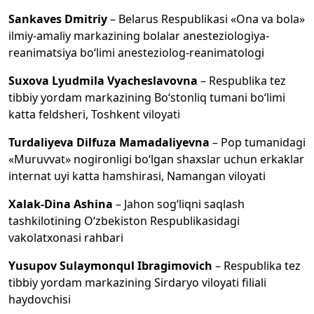
Sankaves Dmitriy
– Belarus Respublikasi «Ona va bola»
ilmiy-amaliy markazining bolalar anesteziologiya-
reanimatsiya bo‘limi anesteziolog-reanimatologi
Suxova Lyudmila Vyacheslavovna
– Respublika tez
tibbiy yordam markazining Bo‘stonliq tumani bo‘limi
katta feldsheri, Toshkent viloyati
Turdaliyeva Dilfuza Mamadaliyevna
– Pop tumanidagi
«Muruvvat» nogironligi bo‘lgan shaxslar uchun erkaklar
internat uyi katta hamshirasi, Namangan viloyati
Xalak-Dina Ashina
– Jahon sog‘liqni saqlash
tashkilotining O‘zbekiston Respublikasidagi
vakolatxonasi rahbari
Yusupov Sulaymonqul Ibragimovich
– Respublika tez
tibbiy yordam markazining Sirdaryo viloyati filiali
haydovchisi