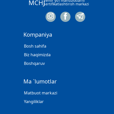
Temir yo‘l mahsulotlarni
MCHJ
sertifikatlashtirish markazi
Kompaniya
Bosh sahifa
Biz haqimizda
Boshqaruv
Ma `lumotlar
Matbuot markazi
Yangiliklar