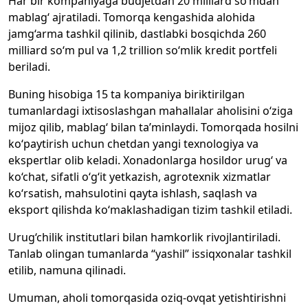
Har bir kompaniyaga budjetdan 20 milliard so‘mdan
mablag‘ ajratiladi. Tomorqa kengashida alohida
jamg‘arma tashkil qilinib, dastlabki bosqichda 260
milliard so‘m pul va 1,2 trillion so‘mlik kredit portfeli
beriladi.
Buning hisobiga 15 ta kompaniya biriktirilgan
tumanlardagi ixtisoslashgan mahallalar aholisini o‘ziga
mijoz qilib, mablag‘ bilan ta’minlaydi. Tomorqada hosilni
ko‘paytirish uchun chetdan yangi texnologiya va
ekspertlar olib keladi. Xonadonlarga hosildor urug‘ va
ko‘chat, sifatli o‘g‘it yetkazish, agrotexnik xizmatlar
ko‘rsatish, mahsulotini qayta ishlash, saqlash va
eksport qilishda ko‘maklashadigan tizim tashkil etiladi.
Urug‘chilik institutlari bilan hamkorlik rivojlantiriladi.
Tanlab olingan tumanlarda “yashil” issiqxonalar tashkil
etilib, namuna qilinadi.
Umuman, aholi tomorqasida oziq-ovqat yetishtirishni