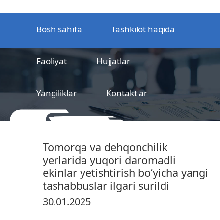
Bosh sahifa
Tashkilot haqida
Faoliyat
Hujjatlar
Yangiliklar
Kontaktlar
MCHJ
Temir yo‘l mahsulotlarni
Tomorqa va dehqonchilik
sertifikatlashtirish markazi
yerlarida yuqori daromadli
ekinlar yetishtirish bo‘yicha yangi
tashabbuslar ilgari surildi
30.01.2025