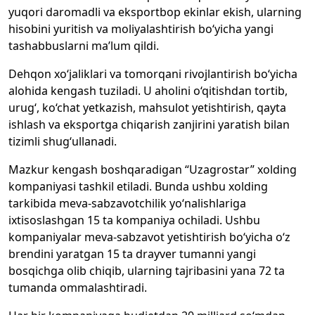
yuqori daromadli va eksportbop ekinlar ekish, ularning
hisobini yuritish va moliyalashtirish bo‘yicha yangi
tashabbuslarni ma’lum qildi.
Dehqon xo‘jaliklari va tomorqani rivojlantirish bo‘yicha
alohida kengash tuziladi. U aholini o‘qitishdan tortib,
urug‘, ko‘chat yetkazish, mahsulot yetishtirish, qayta
ishlash va eksportga chiqarish zanjirini yaratish bilan
tizimli shug‘ullanadi.
Mazkur kengash boshqaradigan “Uzagrostar” xolding
kompaniyasi tashkil etiladi. Bunda ushbu xolding
tarkibida meva-sabzavotchilik yo‘nalishlariga
ixtisoslashgan 15 ta kompaniya ochiladi. Ushbu
kompaniyalar meva-sabzavot yetishtirish bo‘yicha o‘z
brendini yaratgan 15 ta drayver tumanni yangi
bosqichga olib chiqib, ularning tajribasini yana 72 ta
tumanda ommalashtiradi.