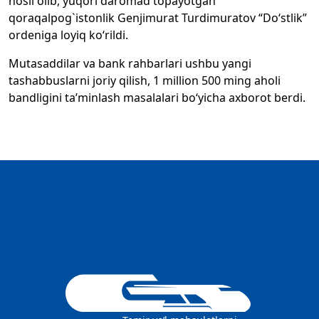
hosil olib, yuqori daromad topayotgan
qoraqalpog`istonlik Genjimurat Turdimuratov “Do‘stlik”
ordeniga loyiq ko‘rildi.
Mutasaddilar va bank rahbarlari ushbu yangi
tashabbuslarni joriy qilish, 1 million 500 ming aholi
bandligini ta’minlash masalalari bo‘yicha axborot berdi.