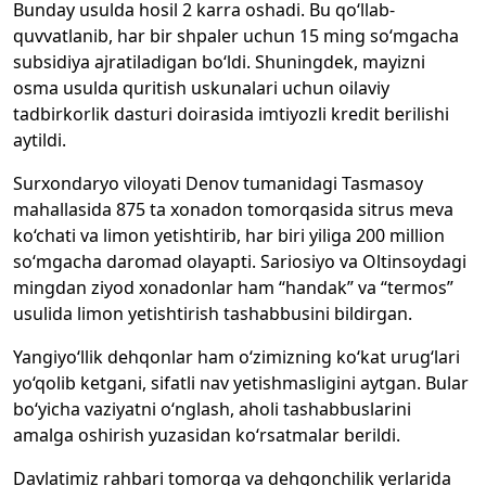
Bunday usulda hosil 2 karra oshadi. Bu qo‘llab-
quvvatlanib, har bir shpaler uchun 15 ming so‘mgacha
subsidiya ajratiladigan bo‘ldi. Shuningdek, mayizni
osma usulda quritish uskunalari uchun oilaviy
tadbirkorlik dasturi doirasida imtiyozli kredit berilishi
aytildi.
Surxondaryo viloyati Denov tumanidagi Tasmasoy
mahallasida 875 ta xonadon tomorqasida sitrus meva
ko‘chati va limon yetishtirib, har biri yiliga 200 million
so‘mgacha daromad olayapti. Sariosiyo va Oltinsoydagi
mingdan ziyod xonadonlar ham “handak” va “termos”
usulida limon yetishtirish tashabbusini bildirgan.
Yangiyo‘llik dehqonlar ham o‘zimizning ko‘kat urug‘lari
yo‘qolib ketgani, sifatli nav yetishmasligini aytgan. Bular
bo‘yicha vaziyatni o‘nglash, aholi tashabbuslarini
amalga oshirish yuzasidan ko‘rsatmalar berildi.
Davlatimiz rahbari tomorqa va dehqonchilik yerlarida