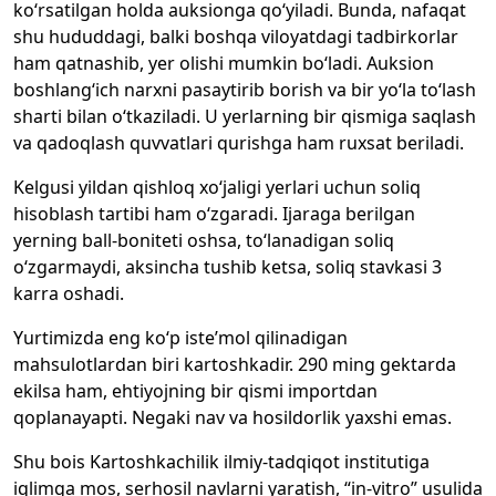
ko‘rsatilgan holda auksionga qo‘yiladi. Bunda, nafaqat
shu hududdagi, balki boshqa viloyatdagi tadbirkorlar
ham qatnashib, yer olishi mumkin bo‘ladi. Auksion
boshlang‘ich narxni pasaytirib borish va bir yo‘la to‘lash
sharti bilan o‘tkaziladi. U yerlarning bir qismiga saqlash
va qadoqlash quvvatlari qurishga ham ruxsat beriladi.
Kelgusi yildan qishloq xo‘jaligi yerlari uchun soliq
hisoblash tartibi ham o‘zgaradi. Ijaraga berilgan
yerning ball-boniteti oshsa, to‘lanadigan soliq
o‘zgarmaydi, aksincha tushib ketsa, soliq stavkasi 3
karra oshadi.
Yurtimizda eng ko‘p iste’mol qilinadigan
mahsulotlardan biri kartoshkadir. 290 ming gektarda
ekilsa ham, ehtiyojning bir qismi importdan
qoplanayapti. Negaki nav va hosildorlik yaxshi emas.
Shu bois Kartoshkachilik ilmiy-tadqiqot institutiga
iqlimga mos, serhosil navlarni yaratish, “in-vitro” usulida