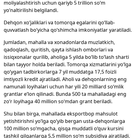
moliyalashtirish uchun qariyb 5 trillion so‘m
yo‘naltirilishi belgilandi.
Dehqon xo‘jaliklari va tomorqa egalarini qo‘llab-
quvvatlash bo‘yicha qo‘shimcha imkoniyatlar yaratiladi.
Jumladan, mahalla va xonadonlarda muzlatkich,
qadoqlash, quritish, qayta ishlash omborlari va
issiqxonalar qurilib, aholiga 5 yilda bo‘lib to‘lash sharti
bilan tayyor holda beriladi. Tomorqa xizmatlarini yo‘lga
qo‘ygan tadbirkorlarga 7 yil muddatga 17,5 foizli
imtiyozli kredit ajratiladi. Aholi va dehqonlarning eng
namunali loyihalari uchun har yili 20 milliard so‘mlik
grantlar e’lon qilinadi. Bunda 500 ta mahalladagi eng
zo‘r loyihaga 40 million so‘mdan grant beriladi.
Shu bilan birga, mahallada eksportbop mahsulot
yetishtirishni yo‘lga qo‘yib bergan usta-dehqonlarga
100 million so‘mgacha, qisqa muddatli o‘quv kursini
tashkil qilganlarga 5,5 million so‘m subsidiya ajratiladi.