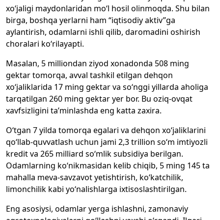
xo‘jaligi maydonlaridan mo‘l hosil olinmoqda. Shu bilan
birga, boshqa yerlarni ham “iqtisodiy aktiv”ga
aylantirish, odamlarni ishli qilib, daromadini oshirish
choralari ko‘rilayapti.
Masalan, 5 milliondan ziyod xonadonda 508 ming
gektar tomorqa, avval tashkil etilgan dehqon
xo‘jaliklarida 17 ming gektar va so‘nggi yillarda aholiga
tarqatilgan 260 ming gektar yer bor. Bu oziq-ovqat
xavfsizligini ta’minlashda eng katta zaxira.
O‘tgan 7 yilda tomorqa egalari va dehqon xo‘jaliklarini
qo‘llab-quvvatlash uchun jami 2,3 trillion so‘m imtiyozli
kredit va 265 milliard so‘mlik subsidiya berilgan.
Odamlarning ko‘nikmasidan kelib chiqib, 5 ming 145 ta
mahalla meva-savzavot yetishtirish, ko‘katchilik,
limonchilik kabi yo‘nalishlarga ixtisoslashtirilgan.
Eng asosiysi, odamlar yerga ishlashni, zamonaviy