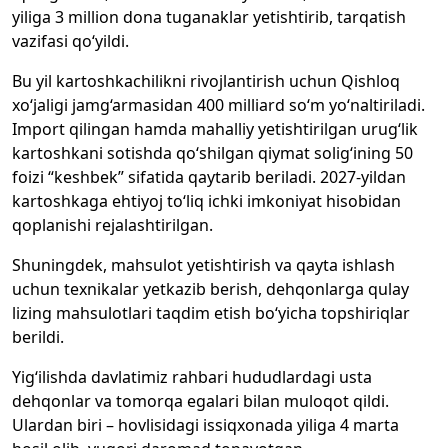
yiliga 3 million dona tuganaklar yetishtirib, tarqatish
vazifasi qo‘yildi.
Bu yil kartoshkachilikni rivojlantirish uchun Qishloq
xo‘jaligi jamg‘armasidan 400 milliard so‘m yo‘naltiriladi.
Import qilingan hamda mahalliy yetishtirilgan urug‘lik
kartoshkani sotishda qo‘shilgan qiymat solig‘ining 50
foizi “keshbek” sifatida qaytarib beriladi. 2027-yildan
kartoshkaga ehtiyoj to‘liq ichki imkoniyat hisobidan
qoplanishi rejalashtirilgan.
Shuningdek, mahsulot yetishtirish va qayta ishlash
uchun texnikalar yetkazib berish, dehqonlarga qulay
lizing mahsulotlari taqdim etish bo‘yicha topshiriqlar
berildi.
Yig‘ilishda davlatimiz rahbari hududlardagi usta
dehqonlar va tomorqa egalari bilan muloqot qildi.
Ulardan biri – hovlisidagi issiqxonada yiliga 4 marta