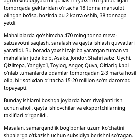
agrotexnologiyalarni qo‘llashni yaxshi o‘rgandi. Ilgari
tomorqada gektaridan o‘rtacha 18 tonna mahsulot
olingan bo‘lsa, hozirda bu 2 karra oshib, 38 tonnaga
yetdi.
Mahallalarda qo‘shimcha 470 ming tonna meva-
sabzavotni saqlash, saralash va qayta ishlash quvvatlari
yaratildi. Bu borada yaxshi tajriba yaratgan tuman va
mahallalar juda ko‘p. Asaka, Jondor, Shahrisabz, Uychi,
Qiziltepa, Yangiyo‘l, Toyloq, Angor, Quva, Oltiariq kabi
o‘nlab tumanlarda odamlar tomorqadan 2-3 marta hosil
olib, bir sotixdan o‘rtacha 15-20 million so‘m daromad
topayapti.
Bunday ishlarni boshqa joylarda ham rivojlantirish
uchun aholi, qayta ishlovchilar va eksportchilarning
takliflari o‘rganildi.
Masalan, samarqandlik bog‘bonlar uzum ko‘chatini
shpalerga o‘tkazish uchun subsidiya berishni so‘ragan.