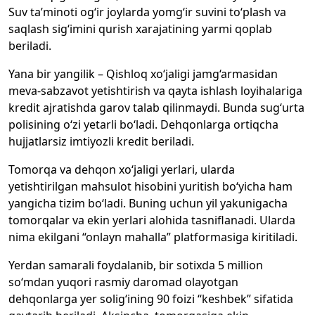
Suv ta’minoti og‘ir joylarda yomg‘ir suvini to‘plash va
saqlash sig‘imini qurish xarajatining yarmi qoplab
beriladi.
Yana bir yangilik – Qishloq xo‘jaligi jamg‘armasidan
meva-sabzavot yetishtirish va qayta ishlash loyihalariga
kredit ajratishda garov talab qilinmaydi. Bunda sug‘urta
polisining o‘zi yetarli bo‘ladi. Dehqonlarga ortiqcha
hujjatlarsiz imtiyozli kredit beriladi.
Tomorqa va dehqon xo‘jaligi yerlari, ularda
yetishtirilgan mahsulot hisobini yuritish bo‘yicha ham
yangicha tizim bo‘ladi. Buning uchun yil yakunigacha
tomorqalar va ekin yerlari alohida tasniflanadi. Ularda
nima ekilgani “onlayn mahalla” platformasiga kiritiladi.
Yerdan samarali foydalanib, bir sotixda 5 million
so‘mdan yuqori rasmiy daromad olayotgan
dehqonlarga yer solig‘ining 90 foizi “keshbek” sifatida