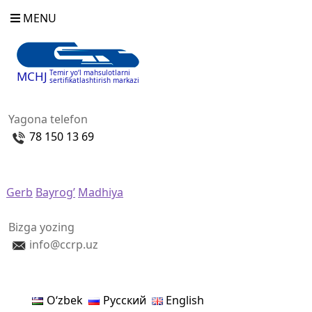
MENU
Temir yo‘l mahsulotlarni
MCHJ
sertifikatlashtirish markazi
Yagona telefon
78 150 13 69
Gerb
Bayrog’
Madhiya
Bizga yozing
info@ccrp.uz
Oʻzbek
Русский
English