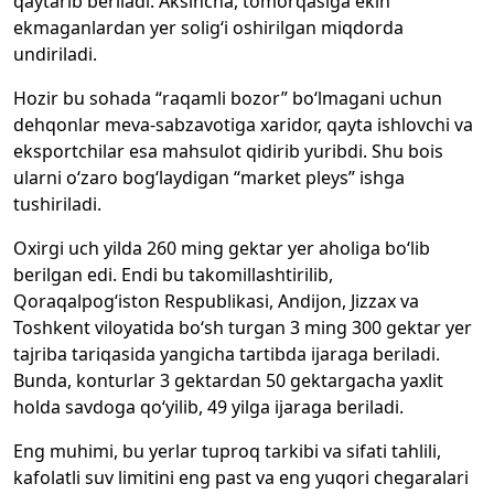
qaytarib beriladi. Aksincha, tomorqasiga ekin
ekmaganlardan yer solig‘i oshirilgan miqdorda
undiriladi.
Hozir bu sohada “raqamli bozor” bo‘lmagani uchun
dehqonlar meva-sabzavotiga xaridor, qayta ishlovchi va
eksportchilar esa mahsulot qidirib yuribdi. Shu bois
ularni o‘zaro bog‘laydigan “market pleys” ishga
tushiriladi.
Oxirgi uch yilda 260 ming gektar yer aholiga bo‘lib
berilgan edi. Endi bu takomillashtirilib,
Qoraqalpog‘iston Respublikasi, Andijon, Jizzax va
Toshkent viloyatida bo‘sh turgan 3 ming 300 gektar yer
tajriba tariqasida yangicha tartibda ijaraga beriladi.
Bunda, konturlar 3 gektardan 50 gektargacha yaxlit
holda savdoga qo‘yilib, 49 yilga ijaraga beriladi.
Eng muhimi, bu yerlar tuproq tarkibi va sifati tahlili,
kafolatli suv limitini eng past va eng yuqori chegaralari