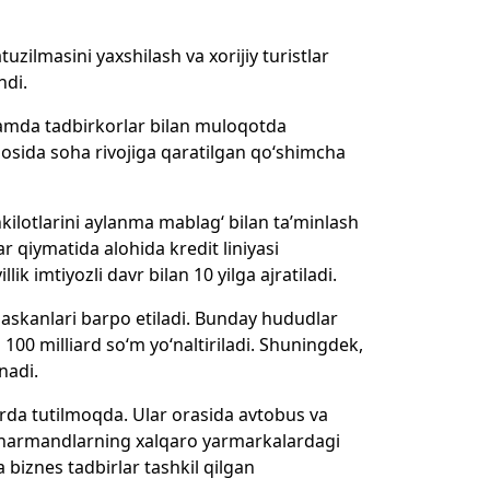
zilmasini yaxshilash va xorijiy turistlar
hdi.
i hamda tadbirkorlar bilan muloqotda
 asosida soha rivojiga qaratilgan qo‘shimcha
hkilotlarini aylanma mablag‘ bilan ta’minlash
 qiymatida alohida kredit liniyasi
lik imtiyozli davr bilan 10 yilga ajratiladi.
maskanlari barpo etiladi. Bunday hududlar
 100 milliard so‘m yo‘naltiriladi. Shuningdek,
nadi.
rda tutilmoqda. Ular orasida avtobus va
unarmandlarning xalqaro yarmarkalardagi
 biznes tadbirlar tashkil qilgan