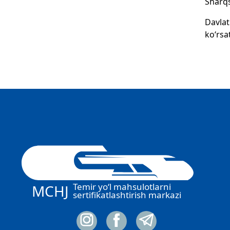
Sharqsh
Davlat
ko‘rsa
Temir yo‘l mahsulotlarni
MCHJ
sertifikatlashtirish markazi