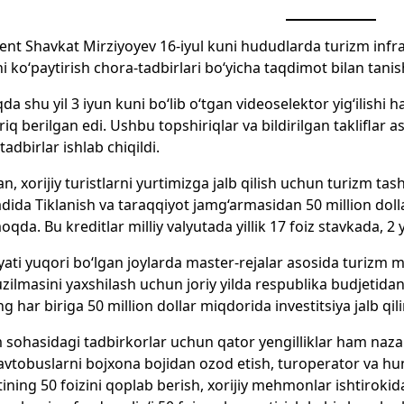
ent Shavkat Mirziyoyev 16-iyul kuni hududlarda turizm infratu
i ko‘paytirish chora-tadbirlari bo‘yicha taqdimot bilan tanis
da shu yil 3 iyun kuni bo‘lib o‘tgan videoselektor yig‘ilish
riq berilgan edi. Ushbu topshiriqlar va bildirilgan takliflar
tadbirlar ishlab chiqildi.
n, xorijiy turistlarni yurtimizga jalb qilish uchun turizm tas
ida Tiklanish va taraqqiyot jamg‘armasidan 50 million dollar
qda. Bu kreditlar milliy valyutada yillik 17 foiz stavkada, 2 yil
yati yuqori bo‘lgan joylarda master-rejalar asosida turizm 
uzilmasini yaxshilash uchun joriy yilda respublika budjetidan
ng har biriga 50 million dollar miqdorida investitsiya jalb qili
 sohasidagi tadbirkorlar uchun qator yengilliklar ham naza
vtobuslarni bojxona bojidan ozod etish, turoperator va h
tining 50 foizini qoplab berish, xorijiy mehmonlar ishtirokida