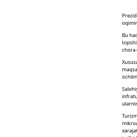
Prezid
oqimin
Bu haq
topshi
chora-
Xususa
maqsad
ochilmo
Salohi
infrat
ularni
Turizm
mikroa
xaraja