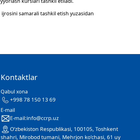
yyorlash kurslari tashkil etiladi.
 ijrosini samarali tashkil etish yuzasidan
Kontaktlar
Qabul xona
+998 78 150 13 69
E-mail
E-mail:info@ccrp.uz
O‘zbekiston Respublikasi, 100105, Toshkent
shahri, Mirobod tumani, Mehrjon ko‘chasi, 61 uy