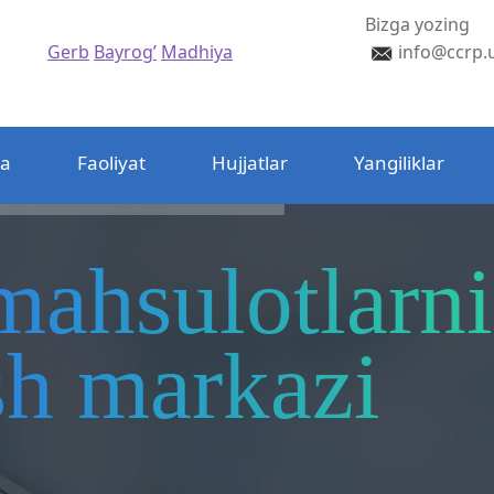
Bizga yozing
Gerb
Bayrog’
Madhiya
info@ccrp.
da
Faoliyat
Hujjatlar
Yangiliklar
mahsulotlarni
ash markazi