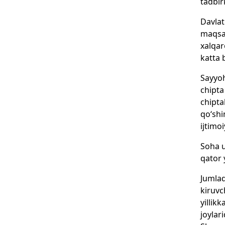
tadbir
Davlat
maqsad
xalqar
katta 
Sayyoh
chipta
chipta
qo‘shi
ijtimo
Soha u
qator 
Jumlad
kiruvc
yillik
joylar