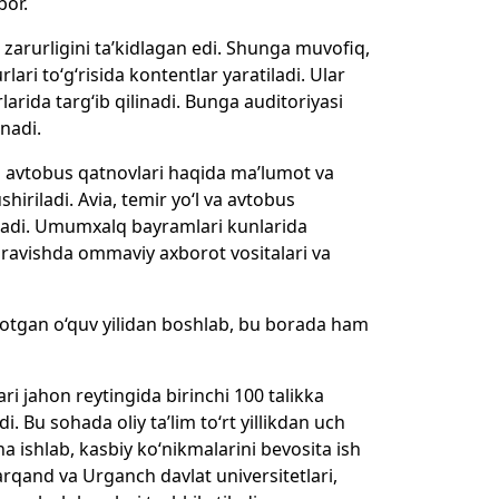
bor.
 zarurligini ta’kidlagan edi. Shunga muvofiq,
lari to‘g‘risida kontentlar yaratiladi. Ular
larida targ‘ib qilinadi. Bunga auditoriyasi
inadi.
va avtobus qatnovlari haqida ma’lumot va
iriladi. Avia, temir yo‘l va avtobus
ilinadi. Umumxalq bayramlari kunlarida
 ravishda ommaviy axborot vositalari va
otgan o‘quv yilidan boshlab, bu borada ham
i jahon reytingida birinchi 100 talikka
i. Bu sohada oliy ta’lim to‘rt yillikdan uch
icha ishlab, kasbiy ko‘nikmalarini bevosita ish
marqand va Urganch davlat universitetlari,