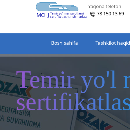
Yagona telefon
78 150 13 69
Temir yo‘l mahsulotlarni
MCHJ
sertifikatlashtirish markazi
Bosh sahifa
Tashkilot haqi
Temir yo'l 
sertifikatl