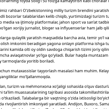
korlarning foyda solig‘i 50 foizga kamaytirish kabi choralar 
imiz rahbari O‘zbekistonning milliy turizm brendini yaratish
li bozorlar talablaridan kelib chiqib, yurtimizdagi turizm tur
o media va ijtimoiy platformalar, jahon sport va san’at tadbir
bo‘lgan xorijiy jurnalist, bloger va inflyuenserlar ham jalb qil
larga qulaylik yaratish maqsadida barcha avia, temir yo‘l 
 olish imkonini beradigan yagona onlayn platforma ishga tush
larini kamida olti oy oldin savdoga chiqarish tizimi joriy q
mcha aviaqatnovlar yo‘lga qo‘yiladi. Bular haqda muntazam
iy tarmoqlarda yoritib boriladi.
chun mutaxassislar tayyorlash masalasi ham muhim. Kelay
yangiliklar mo‘ljallanmoqda.
an, turizm va mehmonxona xo‘jaligi sohasida o‘quv dasturlar
hi ta’lim muassasalarining tajribasi asosida takomillashtirilad
ka o‘tkaziladi. Talabalarga bir vaqtning o‘zida ixtisosligi bo‘y
ida rivojlantirish imkoniyati yaratiladi. Andijon, Buxoro, Sa