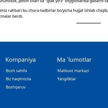
unoslik, Jahon tillari va “Ipak yo‘li” oliygohlarida gidlarni ta
imiz rahbari bu chora-tadbirlar bo‘yicha hujjat ishlab chiqib,
tmalar berdi.
Kompaniya
Ma `lumotlar
Bosh sahifa
Matbuot markazi
Biz haqimizda
Yangiliklar
Boshqaruv