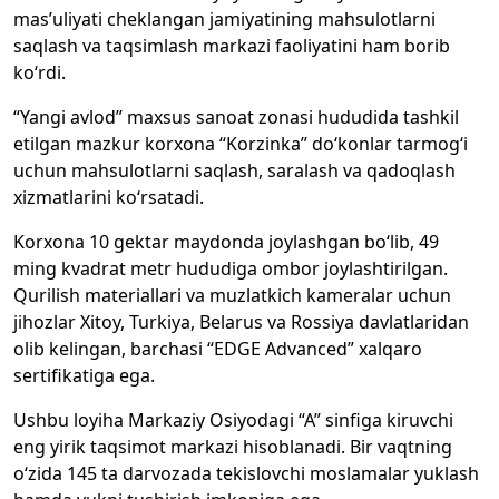
mas’uliyati cheklangan jamiyatining mahsulotlarni
saqlash va taqsimlash markazi faoliyatini ham borib
ko‘rdi.
“Yangi avlod” maxsus sanoat zonasi hududida tashkil
etilgan mazkur korxona “Korzinka” do‘konlar tarmog‘i
uchun mahsulotlarni saqlash, saralash va qadoqlash
xizmatlarini ko‘rsatadi.
Korxona 10 gektar maydonda joylashgan bo‘lib, 49
ming kvadrat metr hududiga ombor joylashtirilgan.
Qurilish materiallari va muzlatkich kameralar uchun
jihozlar Xitoy, Turkiya, Belarus va Rossiya davlatlaridan
olib kelingan, barchasi “EDGE Advanced” xalqaro
sertifikatiga ega.
Ushbu loyiha Markaziy Osiyodagi “A” sinfiga kiruvchi
eng yirik taqsimot markazi hisoblanadi. Bir vaqtning
o‘zida 145 ta darvozada tekislovchi moslamalar yuklash