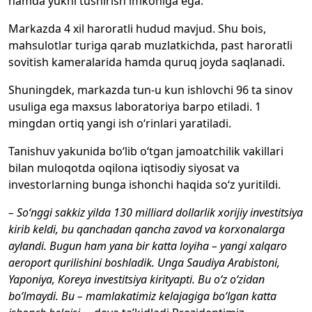
hamda yukni tushirish imkoniga ega.
Markazda 4 xil haroratli hudud mavjud. Shu bois,
mahsulotlar turiga qarab muzlatkichda, past haroratli
sovitish kameralarida hamda quruq joyda saqlanadi.
Shuningdek, markazda tun-u kun ishlovchi 96 ta sinov
usuliga ega maxsus laboratoriya barpo etiladi. 1
mingdan ortiq yangi ish o‘rinlari yaratiladi.
Tanishuv yakunida bo‘lib o‘tgan jamoatchilik vakillari
bilan muloqotda oqilona iqtisodiy siyosat va
investorlarning bunga ishonchi haqida so‘z yuritildi.
– So‘nggi sakkiz yilda 130 milliard dollarlik xorijiy investitsiya
kirib keldi, bu qanchadan qancha zavod va korxonalarga
aylandi. Bugun ham yana bir katta loyiha – yangi xalqaro
aeroport qurilishini boshladik. Unga Saudiya Arabistoni,
Yaponiya, Koreya investitsiya kirityapti. Bu o‘z o‘zidan
bo‘lmaydi. Bu – mamlakatimiz kelajagiga bo‘lgan katta