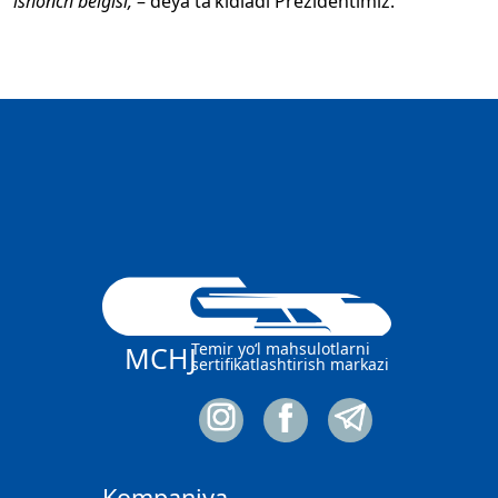
ishonch belgisi,
– deya ta’kidladi Prezidentimiz.
Temir yo‘l mahsulotlarni
MCHJ
sertifikatlashtirish markazi
Kompaniya