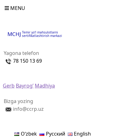
MENU
Temir yo‘l mahsulotlarni
MCHJ
sertifikatlashtirish markazi
Yagona telefon
78 150 13 69
Gerb
Bayrog’
Madhiya
Bizga yozing
info@ccrp.uz
Oʻzbek
Русский
English