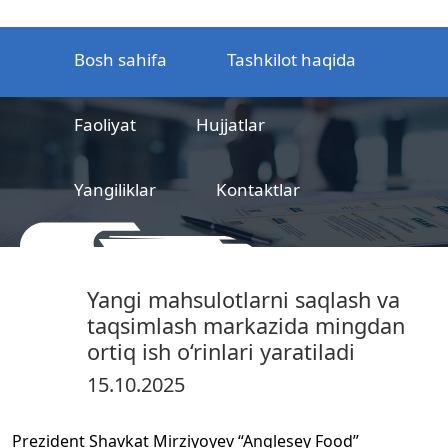
Bosh sahifa
Tashkilot haqida
Faoliyat
Hujjatlar
Yangiliklar
Kontaktlar
MCHJ
Temir yo‘l mahsulotlarni
Yangi mahsulotlarni saqlash va
sertifikatlashtirish markazi
taqsimlash markazida mingdan
ortiq ish o‘rinlari yaratiladi
15.10.2025
Prezident Shavkat Mirziyoyev “Anglesey Food”