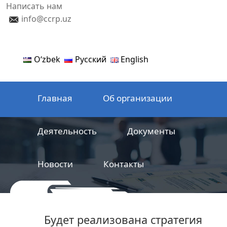
Написать нам
info@ccrp.uz
Oʻzbek
Русский
English
Главная
Об организации
Деятельность
Документы
Новости
Контакты
ООО
Центр сертификации
Будет реализована стратегия
железнодорожной продукции