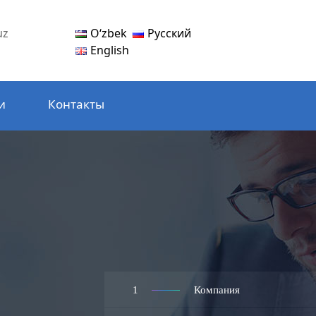
Oʻzbek
Русский
uz
English
и
Контакты
1
Компания