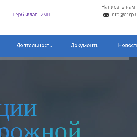
Написать нам
Герб
Флаг
Гимн
info@ccrp.
Деятельность
Документы
Новост
ции
орожной