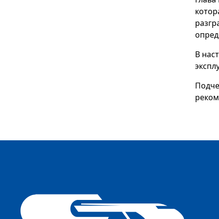
котор
разгр
опред
В нас
экспл
Подче
реком