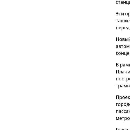
станц
Эти п
Ташке
перед
Новый
автом
конце 
В рам
Плани
постр
трамв
Проек
город
пасса
метро
Глава