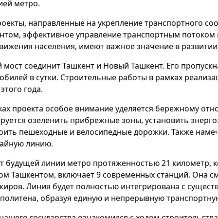
ией метро.
роекты, направленные на укрепление транспортного с
нтом, эффективное управление транспортным потоком и
вижения населения, имеют важное значение в развитии
 мост соединит Ташкент и Новый Ташкент. Его пропускн
обилей в сутки. Строительные работы в рамках реализа
этого года.
ках проекта особое внимание уделяется бережному от
руется озеленить прибрежные зоны, установить энерг
оить пешеходные и велосипедные дорожки. Также наме
айную линию.
т будущей линии метро протяженностью 21 километр, ​​
ом Ташкентом, включает 9 современных станций. Она с
жиров. Линия будет полностью интегрирована с сущес
политена, образуя единую и непрерывную транспортную
 нашего государства ознакомился с ходом строительства