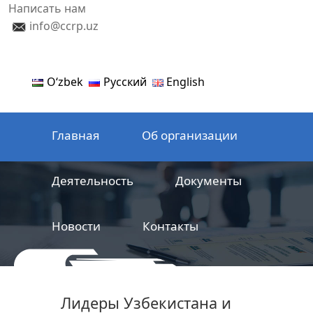
Написать нам
info@ccrp.uz
Oʻzbek
Русский
English
Главная
Об организации
Деятельность
Документы
Новости
Контакты
ООО
Центр сертификации
Лидеры Узбекистана и
железнодорожной продукции