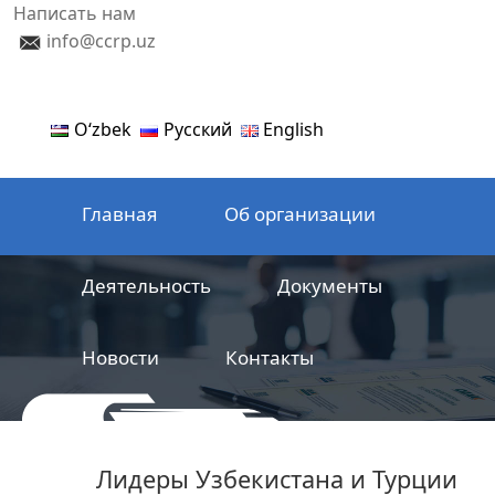
Написать нам
info@ccrp.uz
Oʻzbek
Русский
English
Главная
Об организации
Деятельность
Документы
Новости
Контакты
ООО
Центр сертификации
Лидеры Узбекистана и Турции
железнодорожной продукции